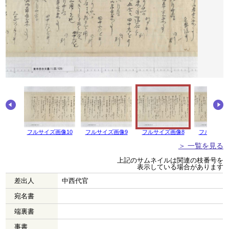
フルサイズ画像10
フルサイズ画像9
フルサイズ画像8
フルサイズ
＞ 一覧を見る
上記のサムネイルは関連の枝番号を
表示している場合があります
差出人
中西代官
宛名書
端裏書
事書