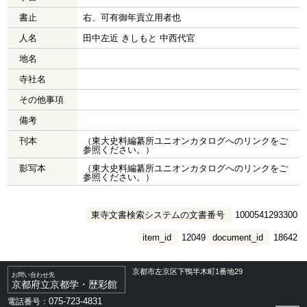
書止
右、可有御年貢立用者也
人名
田中左近 きしもと 中西代官
地名
寺社名
その他事項
備考
刊本
（東大史料編纂所ユニオンカタログへのリンクをご
参照ください。）
影写本
（東大史料編纂所ユニオンカタログへのリンクをご
参照ください。）
東寺文書検索システムの文書番号
1000541293300
item_id
12049
document_id
18642
京都市左京区下鴨半木町1番地29
お問い合わせ先
京都府立京都学・歴彩館
075-723-4831
電話番号：