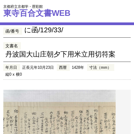
京都府立京都学・歴彩館
東寺百合文書WEB
に函/129/33/
函/番号
文書名
丹波国大山庄朝夕下用米立用切符案
年月日
正長元年10月23日
西暦
1428年
寸法（mm）
縦0 x 横0