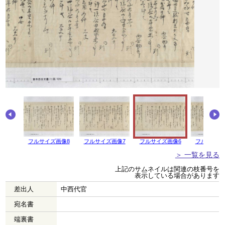
画像9
フルサイズ画像8
フルサイズ画像7
フルサイズ画像6
フルサイズ
＞ 一覧を見る
上記のサムネイルは関連の枝番号を
表示している場合があります
差出人
中西代官
宛名書
端裏書