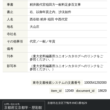
事書
籾井殿代官稲田方一献料足参百文事
書止
右、以御年貢之内、沙汰如件
人名
西谷助 籾井 稲田 中西代官
地名
大山庄
寺社名
その他事項
代官／一献／年貢
備考
刊本
（東大史料編纂所ユニオンカタログへのリンクをご
参照ください。）
影写本
（東大史料編纂所ユニオンカタログへのリンクをご
参照ください。）
東寺文書検索システムの文書番号
1000541292000
item_id
12049
document_id
18629
京都市左京区下鴨半木町1番地29
お問い合わせ先
京都府立京都学・歴彩館