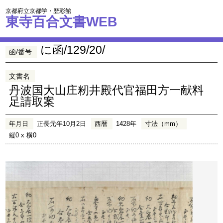
京都府立京都学・歴彩館
東寺百合文書WEB
に函/129/20/
函/番号
文書名
丹波国大山庄籾井殿代官福田方一献料
足請取案
年月日
正長元年10月2日
西暦
1428年
寸法（mm）
縦0 x 横0