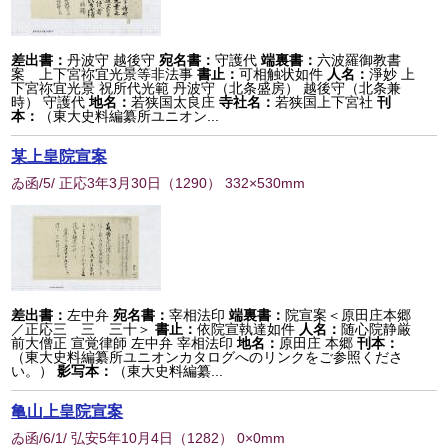
差出書：
丹波守 越後守
宛名書：
守護代
端裏書：
六波羅御教書
案 上下宮祢宜光景等非法事
書止：
可相触状如件
人名：
淨妙 上
下宮祢宜光景 祝所代光範 丹波守（北条盛房） 越後守（北条兼
時） 守護代
地名：
若狭国太良庄
寺社名：
若狭国上下宮社
刊
本：
（東大史料編纂所ユニオン...
某上皇院宣案
ゐ函/5/ 正応3年3月30日
（
1290
） 332×530mm
差出書：
左中弁
宛名書：
宰相法印
端裏書：
院宣案＜原田庄本郷
／正応三 三 三十＞
書止：
依院宣執達如件
人名：
随心院静厳
前大僧正 宣覚律師 左中弁 宰相法印
地名：
原田庄 本郷
刊本：
（東大史料編纂所ユニオンカタログへのリンクをご参照くださ
い。）
影写本：
（東大史料編纂...
亀山上皇院宣案
ゐ函/6/1/ 弘安5年10月4日
（
1282
） 0×0mm