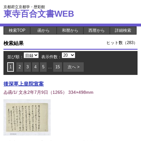
京都府立京都学・歴彩館
東寺百合文書WEB
検索TOP
函から
和暦から
西暦から
詳細検索
検索結果
ヒット数（283）
並び順：
表示件数：
1
2
3
4
5
…
15
次へ >
後深草上皇院宣案
ゐ函/1/ 文永2年7月9日
（
1265
） 334×498mm