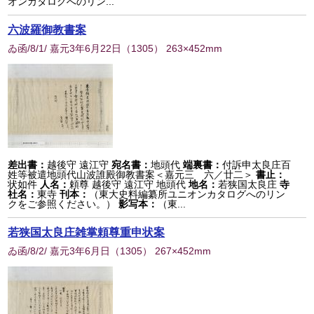
オンカタログへのリン...
六波羅御教書案
ゐ函/8/1/ 嘉元3年6月22日
（
1305
） 263×452mm
差出書：
越後守 遠江守
宛名書：
地頭代
端裏書：
付訴申太良庄百
姓等被遣地頭代山波誰殿御教書案＜嘉元三 六／廿二＞
書止：
状如件
人名：
頼尊 越後守 遠江守 地頭代
地名：
若狭国太良庄
寺
社名：
東寺
刊本：
（東大史料編纂所ユニオンカタログへのリン
クをご参照ください。）
影写本：
（東...
若狭国太良庄雑掌頼尊重申状案
ゐ函/8/2/ 嘉元3年6月日
（
1305
） 267×452mm