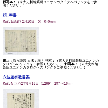
影写本：
（東大史料編纂所ユニオンカタログへのリンクをご参
照ください。）
頼□奉書
ゐ函/3/紙背/ 2月10日
（
0
） 0×0mm
書止：
恐々謹言
人名：
頼＊
刊本：
（東大史料編纂所ユニオンカ
タログへのリンクをご参照ください。）
影写本：
（東大史料編
纂所ユニオンカタログへのリンクをご参照ください。）
六波羅御教書案
ゐ函/4/ 正応2年8月15日
（
1289
） 297×416mm