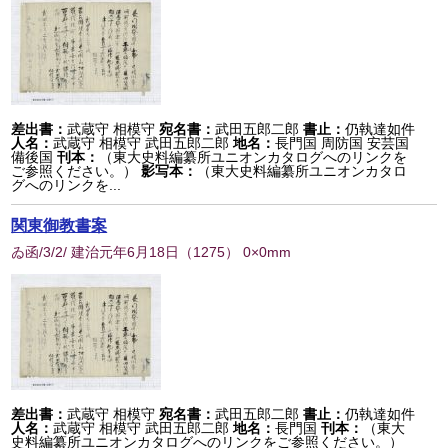
差出書：
武蔵守 相模守
宛名書：
武田五郎二郎
書止：
仍執達如件
人名：
武蔵守 相模守 武田五郎二郎
地名：
長門国 周防国 安芸国
備後国
刊本：
（東大史料編纂所ユニオンカタログへのリンクを
ご参照ください。）
影写本：
（東大史料編纂所ユニオンカタロ
グへのリンクを...
関東御教書案
ゐ函/3/2/ 建治元年6月18日
（
1275
） 0×0mm
差出書：
武蔵守 相模守
宛名書：
武田五郎二郎
書止：
仍執達如件
人名：
武蔵守 相模守 武田五郎二郎
地名：
長門国
刊本：
（東大
史料編纂所ユニオンカタログへのリンクをご参照ください。）