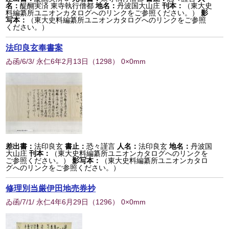
名：
醍醐実済 東寺執行僧都
地名：
丹波国大山庄
刊本：
（東大史
料編纂所ユニオンカタログへのリンクをご参照ください。）
影
写本：
（東大史料編纂所ユニオンカタログへのリンクをご参照
ください。）
法印良玄奉書案
ゐ函/6/3/ 永仁6年2月13日
（
1298
） 0×0mm
差出書：
法印良玄
書止：
恐々謹言
人名：
法印良玄
地名：
丹波国
大山庄
刊本：
（東大史料編纂所ユニオンカタログへのリンクを
ご参照ください。）
影写本：
（東大史料編纂所ユニオンカタロ
グへのリンクをご参照ください。）
修理別当厳伊田地売券抄
ゐ函/7/1/ 永仁4年6月29日
（
1296
） 0×0mm