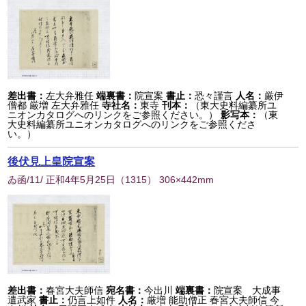
差出書：
左大弁雅任
端裏書：
院宣案
書止：
恐々謹言
人名：
厳伊
僧都 厳増 左大弁雅任
寺社名：
東寺
刊本：
（東大史料編纂所ユ
ニオンカタログへのリンクをご参照ください。）
影写本：
（東
大史料編纂所ユニオンカタログへのリンクをご参照くださ
い。）
後伏見上皇院宣案
ゐ函/11/ 正和4年5月25日
（
1315
） 306×442mm
差出書：
春宮大夫師信
宛名書：
今出川
端裏書：
院宣案 大成事
遣武家
書止：
仍言上如件
人名：
厳増 能助僧正 春宮大夫師信 今