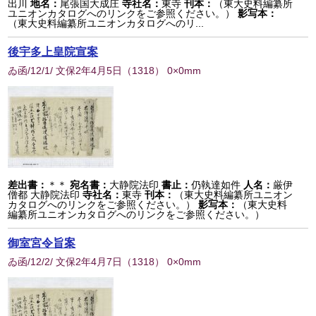
出川
地名：
尾張国大成庄
寺社名：
東寺
刊本：
（東大史料編纂所
ユニオンカタログへのリンクをご参照ください。）
影写本：
（東大史料編纂所ユニオンカタログへのリ...
後宇多上皇院宣案
ゐ函/12/1/ 文保2年4月5日
（
1318
） 0×0mm
差出書：
＊＊
宛名書：
大静院法印
書止：
仍執達如件
人名：
厳伊
僧都 大静院法印
寺社名：
東寺
刊本：
（東大史料編纂所ユニオン
カタログへのリンクをご参照ください。）
影写本：
（東大史料
編纂所ユニオンカタログへのリンクをご参照ください。）
御室宮令旨案
ゐ函/12/2/ 文保2年4月7日
（
1318
） 0×0mm