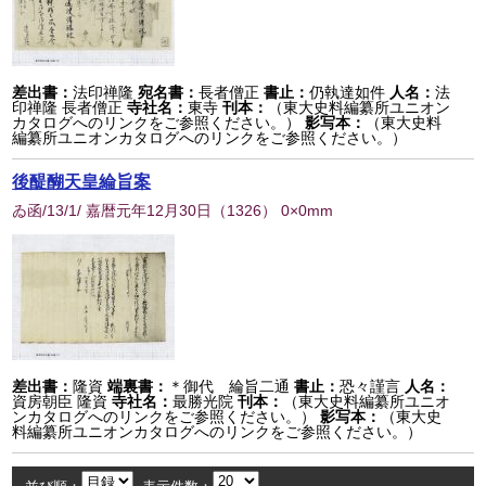
差出書：
法印禅隆
宛名書：
長者僧正
書止：
仍執達如件
人名：
法
印禅隆 長者僧正
寺社名：
東寺
刊本：
（東大史料編纂所ユニオン
カタログへのリンクをご参照ください。）
影写本：
（東大史料
編纂所ユニオンカタログへのリンクをご参照ください。）
後醍醐天皇綸旨案
ゐ函/13/1/ 嘉暦元年12月30日
（
1326
） 0×0mm
差出書：
隆資
端裏書：
＊御代 綸旨二通
書止：
恐々謹言
人名：
資房朝臣 隆資
寺社名：
最勝光院
刊本：
（東大史料編纂所ユニオ
ンカタログへのリンクをご参照ください。）
影写本：
（東大史
料編纂所ユニオンカタログへのリンクをご参照ください。）