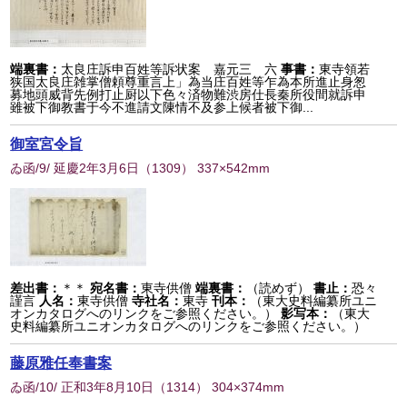
端裏書：
太良庄訴申百姓等訴状案 嘉元三 六
事書：
東寺領若
狭国太良庄雑掌僧頼尊重言上」為当庄百姓等乍為本所進止身怱
募地頭威背先例打止厨以下色々済物難渋房仕長秦所役間就訴申
雖被下御教書于今不進請文陳情不及参上候者被下御...
御室宮令旨
ゐ函/9/ 延慶2年3月6日
（
1309
） 337×542mm
差出書：
＊＊
宛名書：
東寺供僧
端裏書：
（読めず）
書止：
恐々
謹言
人名：
東寺供僧
寺社名：
東寺
刊本：
（東大史料編纂所ユニ
オンカタログへのリンクをご参照ください。）
影写本：
（東大
史料編纂所ユニオンカタログへのリンクをご参照ください。）
藤原雅任奉書案
ゐ函/10/ 正和3年8月10日
（
1314
） 304×374mm