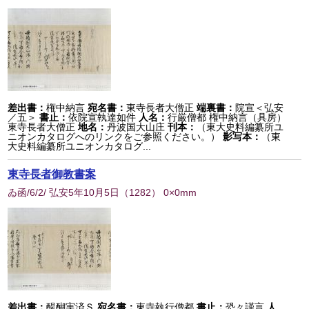
差出書：
権中納言
宛名書：
東寺長者大僧正
端裏書：
院宣＜弘安
／五＞
書止：
依院宣執達如件
人名：
行厳僧都 権中納言（具房）
東寺長者大僧正
地名：
丹波国大山庄
刊本：
（東大史料編纂所ユ
ニオンカタログへのリンクをご参照ください。）
影写本：
（東
大史料編纂所ユニオンカタログ...
東寺長者御教書案
ゐ函/6/2/ 弘安5年10月5日
（
1282
） 0×0mm
差出書：
醍醐実済Ｓ
宛名書：
東寺執行僧都
書止：
恐々謹言
人