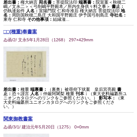
差出書：
権大納言
宛名書：
菩提院法印
端裏書：
院宣案＜秋穂二
嶋／文永二＞＜弓削嶋平野殿本／所内生身供々料之事＞
書止：
仍執達如件
人名：
宣陽門院 仁和寺准后 権大納言 菩提院法印
地
名：
周防国秋穂二島庄 大和国平野殿庄 伊予国弓削島庄
寺社名：
東寺 仁和寺
その他事項：
結縁潅...
□□(種重)奉書案
ゐ函/2/ 文永5年1月28日
（
1268
） 297×429mm
差出書：
種重
端裏書：
（裏奥）被尋仰下状案 皇后宮亮殿
書
止：
恐々謹言
人名：
仲厳阿闍梨 種重
刊本：
（東大史料編纂所ユ
ニオンカタログへのリンクをご参照ください。）
影写本：
（東
大史料編纂所ユニオンカタログへのリンクをご参照くださ
い。）
関東御教書案
ゐ函/3/1/ 建治元年5月20日
（
1275
） 0×0mm