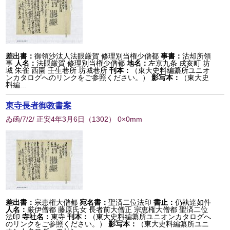
差出書：
御領沙汰人法眼厳賀 修理別当権少僧都
事書：
沽却所領
事
人名：
法眼厳賀 修理別当権少僧都
地名：
左京九条 戌亥町 坊
城 朱雀 西園 壬生巷所 坊城巷所
刊本：
（東大史料編纂所ユニオ
ンカタログへのリンクをご参照ください。）
影写本：
（東大史
料編...
東寺長者御教書案
ゐ函/7/2/ 正安4年3月6日
（
1302
） 0×0mm
差出書：
宗恵権大僧都
宛名書：
聖済二位法印
書止：
仍執達如件
人名：
厳伊僧都 藤原氏女 長者前大僧正 宗恵権大僧都 聖済二位
法印
寺社名：
東寺
刊本：
（東大史料編纂所ユニオンカタログへ
のリンクをご参照ください。）
影写本：
（東大史料編纂所ユニ