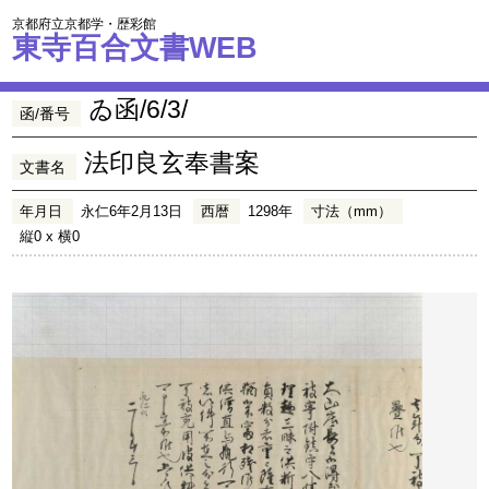
京都府立京都学・歴彩館
東寺百合文書WEB
ゐ函/6/3/
函/番号
法印良玄奉書案
文書名
年月日
永仁6年2月13日
西暦
1298年
寸法（mm）
縦0 x 横0