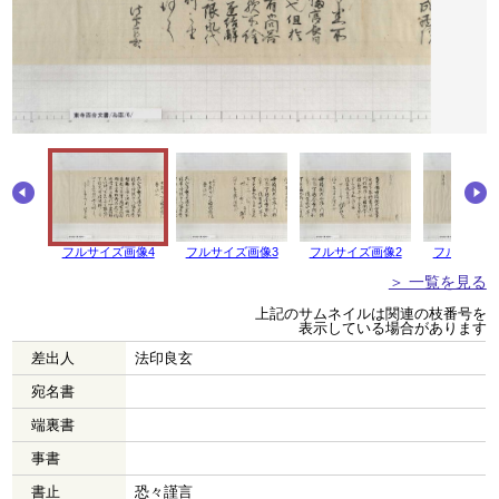
フルサイズ画像4
フルサイズ画像3
フルサイズ画像2
フルサイズ
＞ 一覧を見る
上記のサムネイルは関連の枝番号を
表示している場合があります
差出人
法印良玄
宛名書
端裏書
事書
書止
恐々謹言