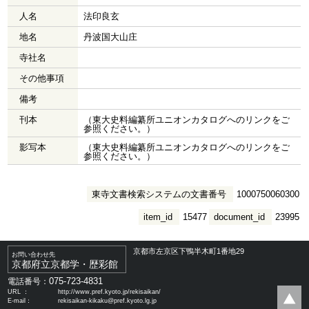
人名
法印良玄
地名
丹波国大山庄
寺社名
その他事項
備考
刊本
（東大史料編纂所ユニオンカタログへのリンクをご
参照ください。）
影写本
（東大史料編纂所ユニオンカタログへのリンクをご
参照ください。）
東寺文書検索システムの文書番号
1000750060300
item_id
15477
document_id
23995
京都市左京区下鴨半木町1番地29
お問い合わせ先
京都府立京都学・歴彩館
075-723-4831
電話番号：
URL ：
http://www.pref.kyoto.jp/rekisaikan/
E-mail：
rekisaikan-kikaku@pref.kyoto.lg.jp