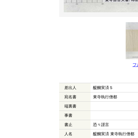
フ
差出人
醍醐実済Ｓ
宛名書
東寺執行僧都
端裏書
事書
書止
恐々謹言
人名
醍醐実済 東寺執行僧都