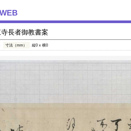
WEB
東寺長者御教書案
年
寸法（mm）
縦0 x 横0