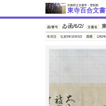
京都府立京都学・歴彩館
東寺百合文書
ゐ函/6/2/
函/番号
文書名
年月日
弘安5年10月5日
西暦
1282