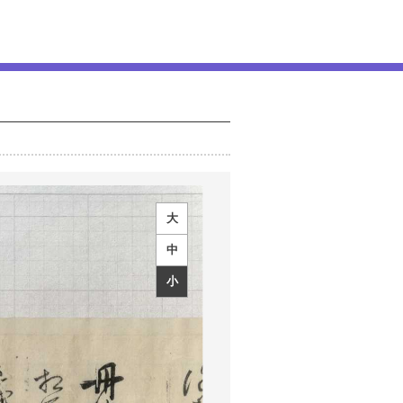
大
中
小