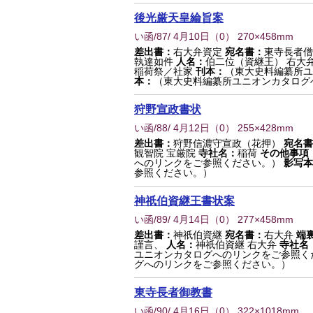
後光厳天皇綸旨案
い函/87/ 4月10日
（
0
） 270×458mm
差出書：
右大弁資定
宛名書：
東寺長者僧
執達如件
人名：
伯二位（資継王） 右大
稲荷祭／社家
刊本：
（東大史料編纂所ユ
本：
（東大史料編纂所ユニオンカタログ
狩野宣政書状
い函/88/ 4月12日
（
0
） 255×428mm
差出書：
狩野信濃守宣政（花押）
宛名書
観智院 宝厳院
寺社名：
稲荷
その他事項
へのリンクをご参照ください。）
影写本
参照ください。）
神祇伯資継王書状案
い函/89/ 4月14日
（
0
） 277×458mm
差出書：
神祇伯資継
宛名書：
右大弁
端
謹言、
人名：
神祇伯資継 右大弁
寺社名
ユニオンカタログへのリンクをご参照く
グへのリンクをご参照ください。）
東寺長者御教書
い函/90/ 4月16日
（
0
） 322×1018mm