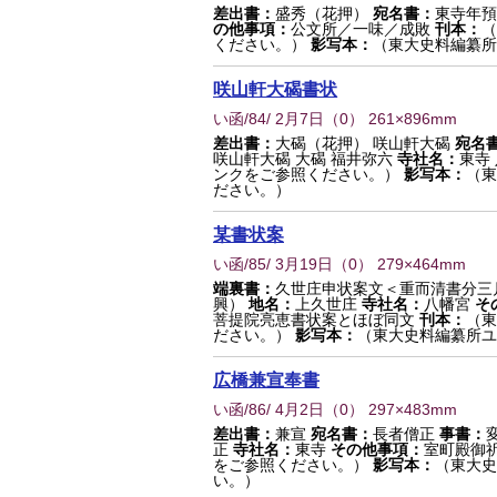
差出書：
盛秀（花押）
宛名書：
東寺年預
の他事項：
公文所／一味／成敗
刊本：
（
ください。）
影写本：
（東大史料編纂所
咲山軒大碣書状
い函/84/ 2月7日
（
0
） 261×896mm
差出書：
大碣（花押） 咲山軒大碣
宛名
咲山軒大碣 大碣 福井弥六
寺社名：
東寺
ンクをご参照ください。）
影写本：
（東
ださい。）
某書状案
い函/85/ 3月19日
（
0
） 279×464mm
端裏書：
久世庄申状案文＜重而清書分三
興）
地名：
上久世庄
寺社名：
八幡宮
そ
菩提院亮恵書状案とほぼ同文
刊本：
（東
ださい。）
影写本：
（東大史料編纂所ユ
広橋兼宣奉書
い函/86/ 4月2日
（
0
） 297×483mm
差出書：
兼宣
宛名書：
長者僧正
事書：
正
寺社名：
東寺
その他事項：
室町殿御
をご参照ください。）
影写本：
（東大史
い。）