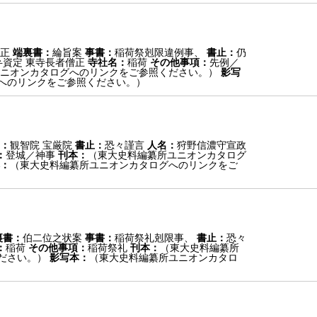
正
端裏書：
綸旨案
事書：
稲荷祭剋限違例事、
書止：
仍
弁資定 東寺長者僧正
寺社名：
稲荷
その他事項：
先例／
ニオンカタログへのリンクをご参照ください。）
影写
へのリンクをご参照ください。）
：
観智院 宝厳院
書止：
恐々謹言
人名：
狩野信濃守宣政
：
登城／神事
刊本：
（東大史料編纂所ユニオンカタログ
：
（東大史料編纂所ユニオンカタログへのリンクをご
裏書：
伯二位之状案
事書：
稲荷祭礼剋限事、
書止：
恐々
：
稲荷
その他事項：
稲荷祭礼
刊本：
（東大史料編纂所
ださい。）
影写本：
（東大史料編纂所ユニオンカタロ