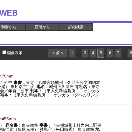
WEB
和暦から
西暦から
詳細検索
画像表示
< 前へ
1
…
3
4
5
6
7
…
8
×470mm
百姓中
事書：
東寺 八幡宮領城州上久世庄公文調納本
飯尾） 当所名主百姓
地名：
城州上久世庄
寺社名：
東寺
会／年貢／公事
刊本：
（東大史料編纂所ユニオンカタ
写本：
（東大史料編纂所ユニオンカタログへのリンク
7×455mm
押）
宛名書：
東寺雑掌
事書：
当寺領城州上桂之内上野事
左衛門尉（飯尾光種） 対馬守（松田晴秀） 東寺雑掌
地