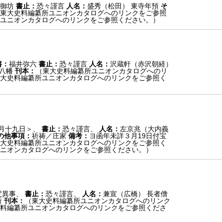
御坊
書止：
恐々謹言
人名：
盛秀（松田） 東寺年預
そ
東大史料編纂所ユニオンカタログへのリンクをご参照
ユニオンカタログへのリンクをご参照ください。）
書：
福井弥六
書止：
恐々謹言
人名：
沢蔵軒（赤沢朝経）
 八幡
刊本：
（東大史料編纂所ユニオンカタログへのリ
大史料編纂所ユニオンカタログへのリンクをご参照く
月十九日＞、
書止：
恐々謹言、
人名：
左京兆（大内義
の他事項：
祈祷／庄家
備考：
ヨ函年未詳３月19日付宝
大史料編纂所ユニオンカタログへのリンクをご参照く
ニオンカタログへのリンクをご参照ください。）
変異事、
書止：
恐々謹言、
人名：
兼宣（広橋） 長者僧
祈
刊本：
（東大史料編纂所ユニオンカタログへのリンク
料編纂所ユニオンカタログへのリンクをご参照くださ