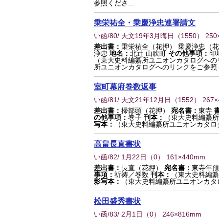
参照くださ...
乗栄祐全・乗慶浄忠連署請文
い函/80/ 天文19年3月晦日
（
1550
） 250
差出書：
乗栄祐全（花押） 乗慶浄忠（
浄忠
地名：
北辻 山吹町
その他事項：
印
（東大史料編纂所ユニオンカタログへの
所ユニオンカタログへのリンクをご参照
室町幕府巻数返事
い函/81/ 天文21年12月日
（
1552
） 267
差出書：
掃部頭（花押）
宛名書：
東寺
の他事項：
巻子
刊本：
（東大史料編纂所
写本：
（東大史料編纂所ユニオンカタロ
高畠長直書状
い函/82/ 1月22日
（
0
） 161×440mm
差出書：
長直（花押）
宛名書：
東寺年預
事項：
祈祷／巻数
刊本：
（東大史料編纂
影写本：
（東大史料編纂所ユニオンカタ
松田盛秀書状
い函/83/ 2月1日
（
0
） 246×816mm