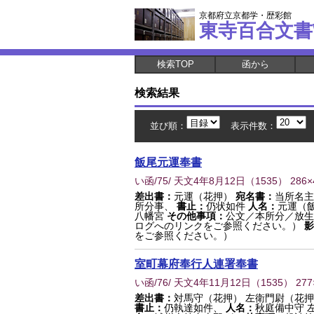
京都府立京都学・歴彩館
東寺百合文書
検索TOP
函から
検索結果
並び順：
表示件数：
飯尾元運奉書
い函/75/ 天文4年8月12日
（
1535
） 286
差出書：
元運（花押）
宛名書：
当所名主
所分事、
書止：
仍状如件
人名：
元運（
八幡宮
その他事項：
公文／本所分／放生
ログへのリンクをご参照ください。）
影
をご参照ください。）
室町幕府奉行人連署奉書
い函/76/ 天文4年11月12日
（
1535
） 27
差出書：
対馬守（花押） 左衛門尉（花
書止：
仍執達如件、
人名：
秋庭備中守 