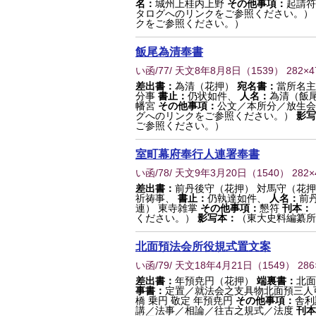
名：
城州上桂内上野
その他事項：
起請符
タログへのリンクをご参照ください。）
クをご参照ください。）
飯尾為清奉書
い函/77/ 天文8年8月8日
（
1539
） 282×
差出書：
為清（花押）
宛名書：
當所名主
分事
書止：
仍状如件、
人名：
為清（飯
幡宮
その他事項：
公文／本所分／放生会
グへのリンクをご参照ください。）
影写
ご参照ください。）
室町幕府奉行人連署奉書
い函/78/ 天文9年3月20日
（
1540
） 282
差出書：
前丹後守（花押） 対馬守（花押
祈祷事、
書止：
仍執達如件、
人名：
前
連） 東寺雑掌
その他事項：
懇符
刊本：
ください。）
影写本：
（東大史料編纂所
北面預法会所役規式置文案
い函/79/ 天文18年4月21日
（
1549
） 28
差出書：
年預尭円（花押）
端裏書：
北面
事書：
定置／就法会之支具物北面預三人
橋 乗円 敬定 年預尭円
その他事項：
舎利
講／法事／相論／往古之規式／法度
刊本