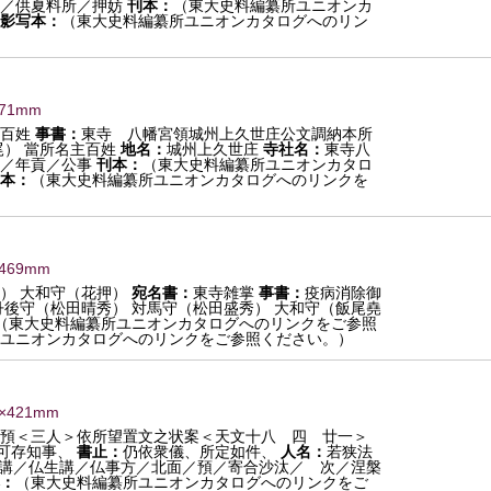
／供夏料所／押妨
刊本：
（東大史料編纂所ユニオンカ
影写本：
（東大史料編纂所ユニオンカタログへのリン
471mm
百姓
事書：
東寺 八幡宮領城州上久世庄公文調納本所
尾） 當所名主百姓
地名：
城州上久世庄
寺社名：
東寺八
／年貢／公事
刊本：
（東大史料編纂所ユニオンカタロ
本：
（東大史料編纂所ユニオンカタログへのリンクを
×469mm
） 大和守（花押）
宛名書：
東寺雑掌
事書：
疫病消除御
丹後守（松田晴秀） 対馬守（松田盛秀） 大和守（飯尾堯
（東大史料編纂所ユニオンカタログへのリンクをご参照
ユニオンカタログへのリンクをご参照ください。）
6×421mm
預＜三人＞依所望置文之状案＜天文十八 四 廿一＞
可存知事、
書止：
仍依衆儀、所定如件、
人名：
若狭法
講／仏生講／仏事方／北面／預／寄合沙汰／ 次／涅槃
：
（東大史料編纂所ユニオンカタログへのリンクをご