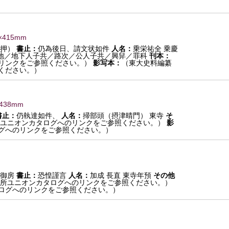
×415mm
花押）
書止：
仍為後日、請文状如件
人名：
乗栄祐全 乗慶
地／地下人子共／路次／公人子共／興舁／罪科
刊本：
リンクをご参照ください。）
影写本：
（東大史料編纂
ください。）
×438mm
書止：
仍執達如件、
人名：
掃部頭（摂津晴門） 東寺
そ
ユニオンカタログへのリンクをご参照ください。）
影
グへのリンクをご参照ください。）
御房
書止：
恐惶謹言
人名：
加成 長直 東寺年預
その他
所ユニオンカタログへのリンクをご参照ください。）
ログへのリンクをご参照ください。）