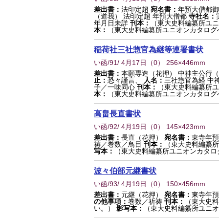
差出書：
法印定超
宛名書：
年預大僧都御
（道我） 法印定超 年預大僧都
寺社名：
年月日未詳
刊本：
（東大史料編纂所ユニ
本：
（東大史料編纂所ユニオンカタログ
稲荷社三社惣官為継等連署書状
い函/91/ 4月17日
（
0
） 256×446mm
差出書：
本願専造（花押） 中神主公行（
止：
恐々謹言、
人名：
三社惣官為経 中
子／一味同心
刊本：
（東大史料編纂所ユ
本：
（東大史料編纂所ユニオンカタログ
高畠長直書状
い函/92/ 4月19日
（
0
） 145×423mm
差出書：
長直（花押）
宛名書：
東寺年預
祷／巻数／鳥目
刊本：
（東大史料編纂所
写本：
（東大史料編纂所ユニオンカタロ
波々伯部元継書状
い函/93/ 4月19日
（
0
） 150×456mm
差出書：
元継（花押）
宛名書：
東寺年預
の他事項：
巻数／祈祷
刊本：
（東大史料
い。）
影写本：
（東大史料編纂所ユニオ