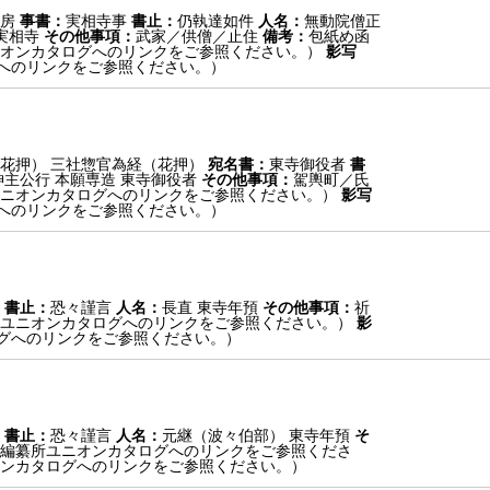
房
事書：
実相寺事
書止：
仍執達如件
人名：
無動院僧正
実相寺
その他事項：
武家／供僧／止住
備考：
包紙め函
オンカタログへのリンクをご参照ください。）
影写
へのリンクをご参照ください。）
花押） 三社惣官為経（花押）
宛名書：
東寺御役者
書
神主公行 本願専造 東寺御役者
その他事項：
駕輿町／氏
ニオンカタログへのリンクをご参照ください。）
影写
へのリンクをご参照ください。）
書止：
恐々謹言
人名：
長直 東寺年預
その他事項：
祈
ユニオンカタログへのリンクをご参照ください。）
影
グへのリンクをご参照ください。）
書止：
恐々謹言
人名：
元継（波々伯部） 東寺年預
そ
編纂所ユニオンカタログへのリンクをご参照くださ
ンカタログへのリンクをご参照ください。）