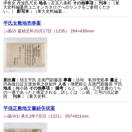
伊夜女 丹波氏尺女
地名：
左京八条町
その他事項：
刊本：
（東
大史料編纂所ユニオンカタログへのリンクをご参照くださ
い。）
影写本：
（東大史料編纂...
平氏女敷地売券案
シ函/2/ 嘉禎元年10月17日
（
1235
） 284×430mm
差出書：
領主平氏 左衛門尉藤原
事書：
沽却 私領壱処事
書止：
仍為後日証文渡放券之状如件
人名：
僧肥前公 左衛門尉藤原 平氏
地名：
梅小路
その他事項：
備考：
もと「シ函」三号文書のうち
の一通であったと推定される．詳しくは「シ函」三号の注記参
照．
刊本：
（東大史料...
平信正敷地文書紛失状案
シ函/3/1/ 承久3年7月日
（
1221
） 297×811mm