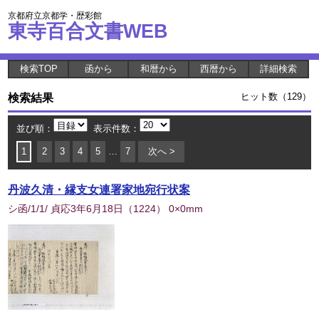
京都府立京都学・歴彩館
東寺百合文書WEB
検索TOP
函から
和暦から
西暦から
詳細検索
検索結果
ヒット数（129）
並び順：
表示件数：
1
2
3
4
5
…
7
次へ >
丹波久清・縁支女連署家地宛行状案
シ函/1/1/ 貞応3年6月18日
（
1224
） 0×0mm