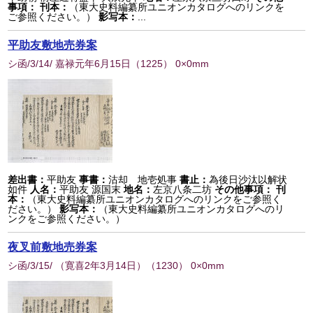
事項：
刊本：
（東大史料編纂所ユニオンカタログへのリンクを
ご参照ください。）
影写本：
...
平助友敷地売券案
シ函/3/14/ 嘉禄元年6月15日
（
1225
） 0×0mm
差出書：
平助友
事書：
沽却 地壱処事
書止：
為後日沙汰以解状
如件
人名：
平助友 源国末
地名：
左京八条二坊
その他事項：
刊
本：
（東大史料編纂所ユニオンカタログへのリンクをご参照く
ださい。）
影写本：
（東大史料編纂所ユニオンカタログへのリ
ンクをご参照ください。）
夜叉前敷地売券案
シ函/3/15/ （寛喜2年3月14日）
（
1230
） 0×0mm