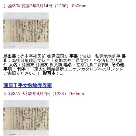
シ函/3/6/ 寛喜2年3月14日
（
1230
） 0×0mm
差出書：
売主字夜叉前 嫡男源国友
事書：
沽却 私領地壱処事
書
止：
為後日亀鏡証文状＊上別加本券二通立抄＊＊令沽却之状如
件
人名：
源国末 源国友 夜叉前
地名：
左京八条二坊四町
その他
事項：
刊本：
（東大史料編纂所ユニオンカタログへのリンクを
ご参照ください。）
影写本：
...
藤原千手女敷地売券案
シ函/3/7/ 天福2年4月2日
（
1234
） 0×0mm