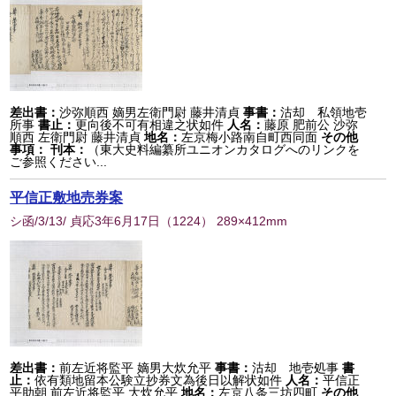
差出書：
沙弥順西 嫡男左衛門尉 藤井清貞
事書：
沽却 私領地壱
所事
書止：
更向後不可有相違之状如件
人名：
藤原 肥前公 沙弥
順西 左衛門尉 藤井清貞
地名：
左京梅小路南自町西同面
その他
事項：
刊本：
（東大史料編纂所ユニオンカタログへのリンクを
ご参照ください...
平信正敷地売券案
シ函/3/13/ 貞応3年6月17日
（
1224
） 289×412mm
差出書：
前左近将監平 嫡男大炊允平
事書：
沽却 地壱処事
書
止：
依有類地留本公験立抄券文為後日以解状如件
人名：
平信正
平助朝 前左近将監平 大炊允平
地名：
左京八条三坊四町
その他