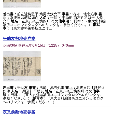
差出書：
前左近将監平 嫡男大炊允平
事書：
沽却 地壱処事
書
止：
為後日以解状如件
人名：
平信正 平助朝 前左近将監平 大炊
允平
地名：
左京八条三坊四町
その他事項：
刊本：
（東大史料編
纂所ユニオンカタログへのリンクをご参照ください。）
影写
本：
（東大史料編纂所ユニオ...
平助友敷地売券案
シ函/3/5/ 嘉禄元年6月15日
（
1225
） 0×0mm
差出書：
平助友
事書：
沽却 地壱処事
書止：
為後日沙汰以解状
如件
人名：
源国末 平助友
地名：
左京八条三坊四町
その他事
項：
刊本：
（東大史料編纂所ユニオンカタログへのリンクをご
参照ください。）
影写本：
（東大史料編纂所ユニオンカタログ
へのリンクをご参照ください。）
夜叉前敷地売券案