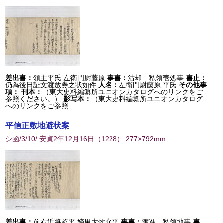
差出書：
領主平氏 左衛門尉藤原
事書：
沽却 私領壱処事
書止：
仍為後日証文渡放券之状如件
人名：
左衛門尉藤原 平氏
その他事
項：
刊本：
（東大史料編纂所ユニオンカタログへのリンクをご
参照ください。）
影写本：
（東大史料編纂所ユニオンカタログ
へのリンクをご参照...
平信正敷地避状案
シ函/3/10/ 安貞2年12月16日
（
1228
） 277×792mm
差出書：
前右近将監平 嫡男大炊允平
事書：
渡進 私領地事
書