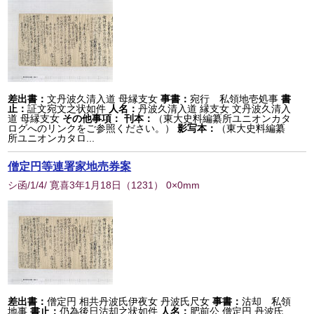
差出書：
文丹波久清入道 母縁支女
事書：
宛行 私領地壱処事
書
止：
証文宛文之状如件
人名：
丹波久清入道 縁支女 文丹波久清入
道 母縁支女
その他事項：
刊本：
（東大史料編纂所ユニオンカタ
ログへのリンクをご参照ください。）
影写本：
（東大史料編纂
所ユニオンカタロ...
僧定円等連署家地売券案
シ函/1/4/ 寛喜3年1月18日
（
1231
） 0×0mm
差出書：
僧定円 相共丹波氏伊夜女 丹波氏尺女
事書：
沽却 私領
地事
書止：
仍為後日沽却之状如件
人名：
肥前公 僧定円 丹波氏