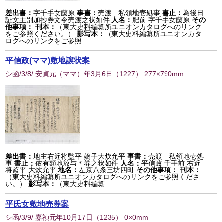
差出書：
字千手女藤原
事書：
売渡 私領地壱処事
書止：
為後日
証文主別加抄券文令売渡之状如件
人名：
肥前 字千手女藤原
その
他事項：
刊本：
（東大史料編纂所ユニオンカタログへのリンク
をご参照ください。）
影写本：
（東大史料編纂所ユニオンカタ
ログへのリンクをご参照...
平信政(ママ)敷地譲状案
シ函/3/8/ 安貞元（ママ）年3月6日
（
1227
） 277×790mm
差出書：
地主右近将監平 嫡子大炊允平
事書：
売渡 私領地壱処
事
書止：
依有類地放与＊券之状如件
人名：
平信政 千手前 右近
将監平 大炊允平
地名：
左京八条三坊四町
その他事項：
刊本：
（東大史料編纂所ユニオンカタログへのリンクをご参照くださ
い。）
影写本：
（東大史料編纂...
平氏女敷地売券案
シ函/3/9/ 嘉禎元年10月17日
（
1235
） 0×0mm