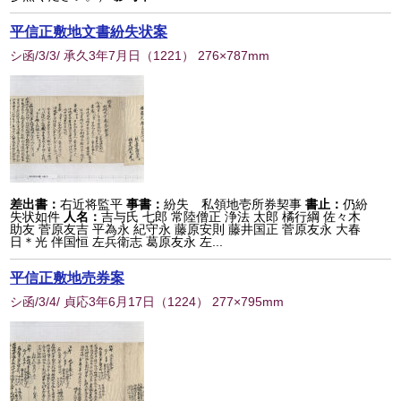
平信正敷地文書紛失状案
シ函/3/3/ 承久3年7月日
（
1221
） 276×787mm
差出書：
右近将監平
事書：
紛失 私領地壱所券契事
書止：
仍紛
失状如件
人名：
吉与氏 七郎 常陸僧正 浄法 太郎 橘行綱 佐々木
助友 菅原友吉 平為永 紀守永 藤原安則 藤井国正 菅原友永 大春
日＊光 伴国恒 左兵衛志 葛原友永 左...
平信正敷地売券案
シ函/3/4/ 貞応3年6月17日
（
1224
） 277×795mm