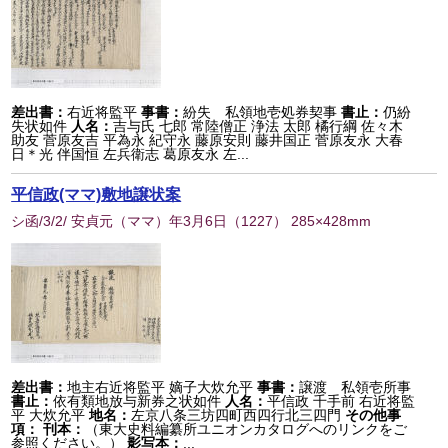
差出書：
右近将監平
事書：
紛失 私領地壱処券契事
書止：
仍紛
失状如件
人名：
吉与氏 七郎 常陸僧正 浄法 太郎 橘行綱 佐々木
助友 菅原友吉 平為永 紀守永 藤原安則 藤井国正 菅原友永 大春
日＊光 伴国恒 左兵衛志 葛原友永 左...
平信政(ママ)敷地譲状案
シ函/3/2/ 安貞元（ママ）年3月6日
（
1227
） 285×428mm
差出書：
地主右近将監平 嫡子大炊允平
事書：
譲渡 私領壱所事
書止：
依有類地放与新券之状如件
人名：
平信政 千手前 右近将監
平 大炊允平
地名：
左京八条三坊四町西四行北三四門
その他事
項：
刊本：
（東大史料編纂所ユニオンカタログへのリンクをご
参照ください。）
影写本：
...