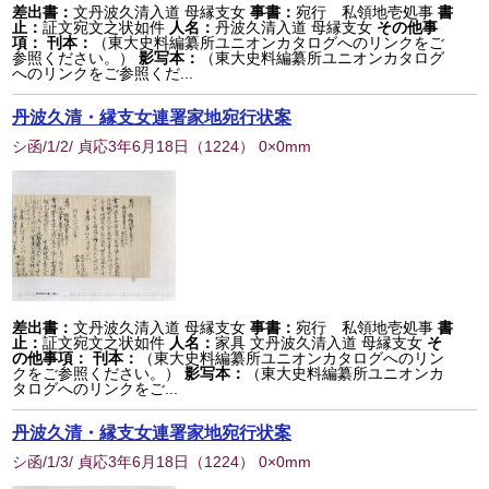
差出書：
文丹波久清入道 母縁支女
事書：
宛行 私領地壱処事
書
止：
証文宛文之状如件
人名：
丹波久清入道 母縁支女
その他事
項：
刊本：
（東大史料編纂所ユニオンカタログへのリンクをご
参照ください。）
影写本：
（東大史料編纂所ユニオンカタログ
へのリンクをご参照くだ...
丹波久清・縁支女連署家地宛行状案
シ函/1/2/ 貞応3年6月18日
（
1224
） 0×0mm
差出書：
文丹波久清入道 母縁支女
事書：
宛行 私領地壱処事
書
止：
証文宛文之状如件
人名：
家具 文丹波久清入道 母縁支女
そ
の他事項：
刊本：
（東大史料編纂所ユニオンカタログへのリン
クをご参照ください。）
影写本：
（東大史料編纂所ユニオンカ
タログへのリンクをご...
丹波久清・縁支女連署家地宛行状案
シ函/1/3/ 貞応3年6月18日
（
1224
） 0×0mm