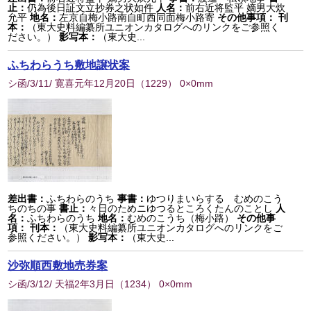
止：
仍為後日証文立抄券之状如件
人名：
前右近将監平 嫡男大炊
允平
地名：
左京自梅小路南自町西同面梅小路寄
その他事項：
刊
本：
（東大史料編纂所ユニオンカタログへのリンクをご参照く
ださい。）
影写本：
（東大史...
ふちわらうち敷地譲状案
シ函/3/11/ 寛喜元年12月20日
（
1229
） 0×0mm
差出書：
ふちわらのうち
事書：
ゆつりまいらする むめのこう
ちのちの事
書止：
々日のためニゆつるところくたんのことし
人
名：
ふちわらのうち
地名：
むめのこうち（梅小路）
その他事
項：
刊本：
（東大史料編纂所ユニオンカタログへのリンクをご
参照ください。）
影写本：
（東大史...
沙弥順西敷地売券案
シ函/3/12/ 天福2年3月日
（
1234
） 0×0mm