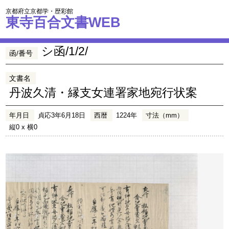
京都府立京都学・歴彩館
東寺百合文書WEB
シ函/1/2/
函/番号
文書名
丹波久清・縁支女連署家地宛行状案
年月日
貞応3年6月18日
西暦
1224年
寸法（mm）
縦0 x 横0