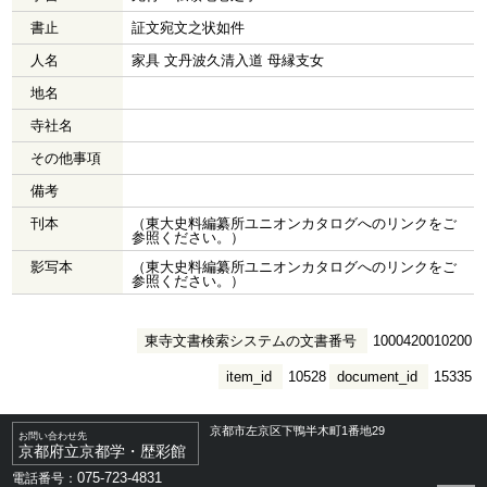
書止
証文宛文之状如件
人名
家具 文丹波久清入道 母縁支女
地名
寺社名
その他事項
備考
刊本
（東大史料編纂所ユニオンカタログへのリンクをご
参照ください。）
影写本
（東大史料編纂所ユニオンカタログへのリンクをご
参照ください。）
東寺文書検索システムの文書番号
1000420010200
item_id
10528
document_id
15335
京都市左京区下鴨半木町1番地29
お問い合わせ先
京都府立京都学・歴彩館
075-723-4831
電話番号：