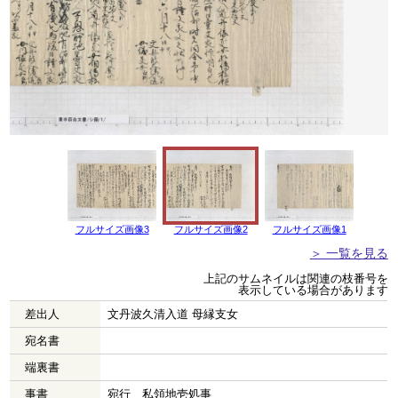
フルサイズ画像3
フルサイズ画像2
フルサイズ画像1
＞ 一覧を見る
上記のサムネイルは関連の枝番号を
表示している場合があります
差出人
文丹波久清入道 母縁支女
宛名書
端裏書
事書
宛行 私領地壱処事