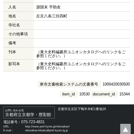
人名
源国末 平助友
地名
左京八条三坊四町
寺社名
その他事項
備考
刊本
（東大史料編纂所ユニオンカタログへのリンクをご
参照ください。）
影写本
（東大史料編纂所ユニオンカタログへのリンクをご
参照ください。）
東寺文書検索システムの文書番号
1000420030500
item_id
10530
document_id
15344
京都市左京区下鴨半木町1番地29
お問い合わせ先
京都府立京都学・歴彩館
075-723-4831
電話番号：
URL ：
http://www.pref.kyoto.jp/rekisaikan/
E-mail：
rekisaikan-kikaku@pref.kyoto.lg.jp