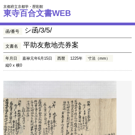
京都府立京都学・歴彩館
東寺百合文書WEB
シ函/3/5/
函/番号
平助友敷地売券案
文書名
年月日
嘉禄元年6月15日
西暦
1225年
寸法（mm）
縦0 x 横0