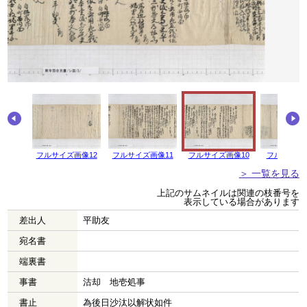
画像13
フルサイズ画像12
フルサイズ画像11
フルサイズ画像10
フルサイズ
＞ 一覧を見る
上記のサムネイルは関連の枝番号を
表示している場合があります
差出人
平助友
宛名書
端裏書
事書
沽却 地壱処事
書止
為後日沙汰以解状如件