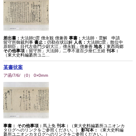
差出書：
大法師□雲 僧永観 僧兼善
事書：
大法師・雲解 申請
留守所御裁判事
書止：
仍勒在状以解
人名：
大法師□雲」散位中
原朝臣」目代左衛門少尉大江」僧永観」僧兼善
地名：
東西両郷
その他事項：
留守所」大法師」二季不退百少座仁王経
刊本：
（東大史料編纂所ユニ...
某書状案
ア函/7/6/
（
0
） 0×0mm
事書：
その他事項：
馬上免
刊本：
（東大史料編纂所ユニオンカ
タログへのリンクをご参照ください。）
影写本：
（東大史料編
纂所ユニオンカタログへのリンクをご参照ください。）