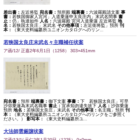
差出書：
左近将監
宛名書：
預所殿
端裏書：
六波羅殿請文案
事
書：
若狭国御家人宮河」入道乗蓮申太良庄内」末武名間事
書
止：
仍」執達如件
人名：
六波羅殿 宮河入道乗蓮 左近将監
地
名：
若狭国太良庄」末武名
その他事項：
左近衛将監」預所
刊
本：
（東大史料編纂所ユニオンカタログへのリン...
若狭国太良庄末武名々主職補任状案
ア函/12/ 正嘉2年6月1日
（
1258
） 303×451mm
宛名書：
預所
端裏書：
御下文案
事書：
下 若狭国太良庄」可早
沙弥乗蓮為末武名職事
書止：
宜承知勿違失故下
人名：
沙弥乗蓮
預所
地名：
若狭国太良庄」末武名
その他事項：
名主職」預所
刊
本：
（東大史料編纂所ユニオンカタログへのリンクをご参照く
ださい。）
影写本：
（東大史料編纂所ユ...
大法師雲厳譲状案
ア函/13/1/ 元仁2年1月20日
（
1225
） 0×0mm