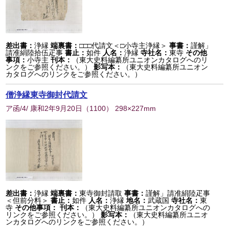
差出書：
浄縁
端裏書：
□□□代請文＜□小寺主浄縁＞
事書：
謹解」
請准絹陸拾伍疋事
書止：
如件
人名：
浄縁
寺社名：
東寺
その他
事項：
小寺主
刊本：
（東大史料編纂所ユニオンカタログへのリ
ンクをご参照ください。）
影写本：
（東大史料編纂所ユニオン
カタログへのリンクをご参照ください。）
僧浄縁東寺御封代請文
ア函/4/ 康和2年9月20日
（
1100
） 298×227mm
差出書：
浄縁
端裏書：
東寺御封請取
事書：
謹解」請准絹陸疋事
＜但前分料＞
書止：
如件
人名：
浄縁
地名：
武蔵国
寺社名：
東
寺
その他事項：
刊本：
（東大史料編纂所ユニオンカタログへの
リンクをご参照ください。）
影写本：
（東大史料編纂所ユニオ
ンカタログへのリンクをご参照ください。）