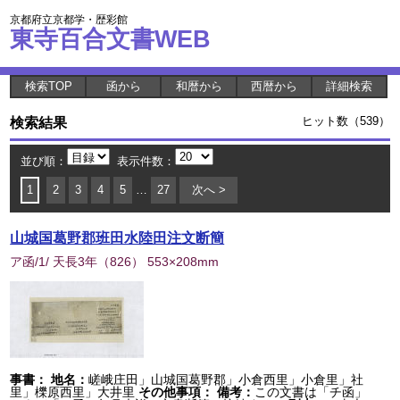
京都府立京都学・歴彩館
東寺百合文書WEB
検索TOP
函から
和暦から
西暦から
詳細検索
検索結果
ヒット数（539）
並び順：
表示件数：
1
2
3
4
5
…
27
次へ >
山城国葛野郡班田水陸田注文断簡
ア函/1/ 天長3年
（
826
） 553×208mm
事書：
地名：
嵯峨庄田」山城国葛野郡」小倉西里」小倉里」社
里」櫟原西里」大井里
その他事項：
備考：
この文書は「チ函」