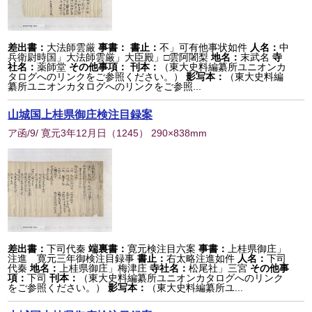
差出書：
大法師雲厳
事書：
書止：
不」可有他事状如件
人名：
中
兵衛尉時国」大法師雲厳」大臣殿」□雲阿闍梨
地名：
末武名
寺
社名：
薬師堂
その他事項：
刊本：
（東大史料編纂所ユニオンカ
タログへのリンクをご参照ください。）
影写本：
（東大史料編
纂所ユニオンカタログへのリンクをご参照...
山城国上桂県御庄検注目録案
ア函/9/ 寛元3年12月日
（
1245
） 290×838mm
差出書：
下司代秦
端裏書：
寛元検注目六案
事書：
上桂県御庄」
注進 寛元三年御検注目録事
書止：
右太略注進如件
人名：
下司
代秦
地名：
上桂県御庄」梅津庄
寺社名：
松尾社」三宮
その他事
項：
下司
刊本：
（東大史料編纂所ユニオンカタログへのリンク
をご参照ください。）
影写本：
（東大史料編纂所ユ...