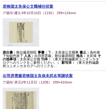
若狭国太良保公文職補任状案
ア函/5/ 建久3年10月10日
（
1192
） 299×124mm
差出書：
散位藤原朝臣
事書：
下」太良保公文職事
書止：
為向後
下知如件故下
人名：
出羽房雲厳」散位藤原朝臣
地名：
太良保
そ
の他事項：
太良保公文職
刊本：
（東大史料編纂所ユニオンカタ
ログへのリンクをご参照ください。）
影写本：
（東大史料編纂
所ユニオンカタログへのリンクを...
出羽房雲厳若狭国太良保末武名等譲状案
ア函/6/ 承元2年11月日
（
1208
） 299×410mm