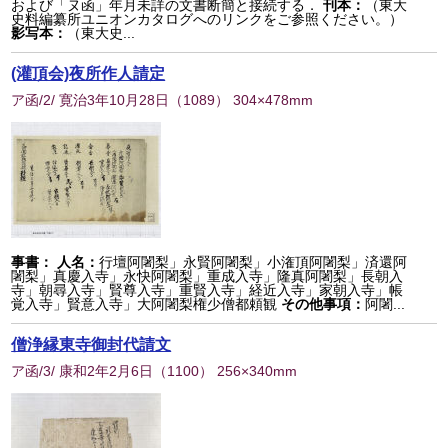
および「ヌ函」年月未詳の文書断簡と接続する．
刊本：
（東大
史料編纂所ユニオンカタログへのリンクをご参照ください。）
影写本：
（東大史...
(灌頂会)夜所作人請定
ア函/2/ 寛治3年10月28日
（
1089
） 304×478mm
事書：
人名：
行壇阿闍梨」永賢阿闍梨」小潅頂阿闍梨」済還阿
闍梨」真慶入寺」永快阿闍梨」重成入寺」隆真阿闍梨」長朝入
寺」朝尋入寺」賢尊入寺」重賢入寺」経近入寺」家朝入寺」帳
覚入寺」賢意入寺」大阿闍梨権少僧都頼観
その他事項：
阿闍...
僧浄縁東寺御封代請文
ア函/3/ 康和2年2月6日
（
1100
） 256×340mm