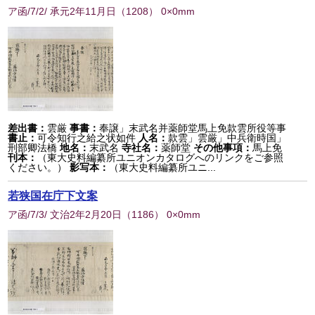
ア函/7/2/ 承元2年11月日
（
1208
） 0×0mm
差出書：
雲厳
事書：
奉譲」末武名并薬師堂馬上免款雲所役等事
書止：
可令知行之給之状如件
人名：
款雲」雲厳」中兵衛時国」
刑部卿法橋
地名：
末武名
寺社名：
薬師堂
その他事項：
馬上免
刊本：
（東大史料編纂所ユニオンカタログへのリンクをご参照
ください。）
影写本：
（東大史料編纂所ユニ...
若狭国在庁下文案
ア函/7/3/ 文治2年2月20日
（
1186
） 0×0mm