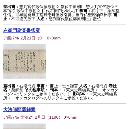
差出書：
惣判官代散位藤原朝臣 散位中原朝臣 惣大判官代散位＊
本宿祢 散位中原朝臣 目代右衛門少尉大江
事書：
在庁下」薬師堂
住僧」可早開発無主荒野壱町伍段引募」当寺仏聖燈油料田事
書
止：
不可違失故下
人名：
惣判官代散位藤原朝臣」散位...
右衛門尉某書状案
ア函/7/4/ 2月21日
（
0
） 0×0mm
差出書：
右衛門尉
事書：
書止：
恐々謹言
人名：
右衛門尉
寺社
名：
薬師堂
その他事項：
刊本：
（東大史料編纂所ユニオンカタ
ログへのリンクをご参照ください。）
影写本：
（東大史料編纂
所ユニオンカタログへのリンクをご参照ください。）
大法師顗雲解案
ア函/7/5/ 文治2年2月日
（
1186
） 0×0mm