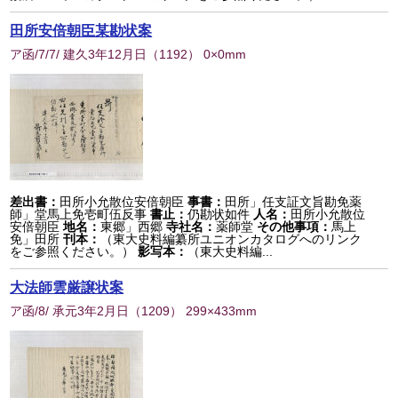
田所安倍朝臣某勘状案
ア函/7/7/ 建久3年12月日
（
1192
） 0×0mm
差出書：
田所小允散位安倍朝臣
事書：
田所」任支証文旨勘免薬
師」堂馬上免壱町伍反事
書止：
仍勘状如件
人名：
田所小允散位
安倍朝臣
地名：
東郷」西郷
寺社名：
薬師堂
その他事項：
馬上
免」田所
刊本：
（東大史料編纂所ユニオンカタログへのリンク
をご参照ください。）
影写本：
（東大史料編...
大法師雲厳譲状案
ア函/8/ 承元3年2月日
（
1209
） 299×433mm