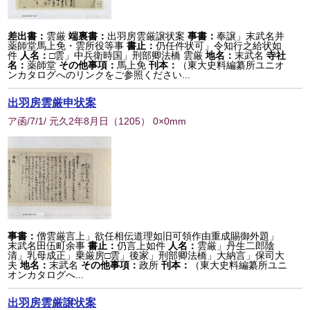
差出書：
雲厳
端裏書：
出羽房雲厳譲状案
事書：
奉譲」末武名并
薬師堂馬上免・雲所役等事
書止：
仍任件状可」令知行之給状如
件
人名：
□雲」中兵衛時国」刑部卿法橋 雲厳
地名：
末武名
寺社
名：
薬師堂
その他事項：
馬上免
刊本：
（東大史料編纂所ユニオ
ンカタログへのリンクをご参照ください...
出羽房雲厳申状案
ア函/7/1/ 元久2年8月日
（
1205
） 0×0mm
事書：
僧雲厳言上」欲任相伝道理如旧可領作由重成賜御外題」
末武名田伍町余事
書止：
仍言上如件
人名：
雲厳」丹生二郎陰
清」乳母成正」乗厳房□雲」後家」刑部卿法橋」大納言」保司大
夫
地名：
末武名
その他事項：
政所
刊本：
（東大史料編纂所ユニ
オンカタログへ...
出羽房雲厳譲状案