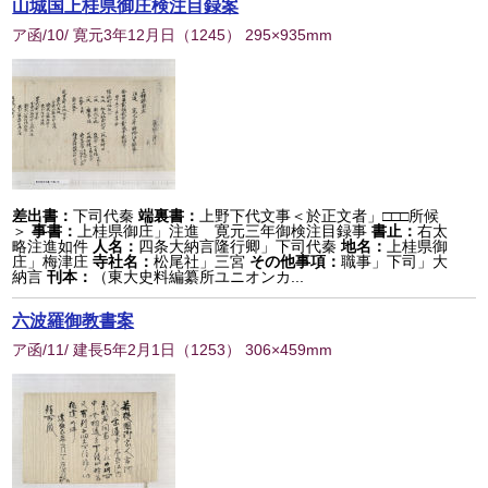
山城国上桂県御庄検注目録案
ア函/10/ 寛元3年12月日
（
1245
） 295×935mm
差出書：
下司代秦
端裏書：
上野下代文事＜於正文者」□□□所候
＞
事書：
上桂県御庄」注進 寛元三年御検注目録事
書止：
右太
略注進如件
人名：
四条大納言隆行卿」下司代秦
地名：
上桂県御
庄」梅津庄
寺社名：
松尾社」三宮
その他事項：
職事」下司」大
納言
刊本：
（東大史料編纂所ユニオンカ...
六波羅御教書案
ア函/11/ 建長5年2月1日
（
1253
） 306×459mm