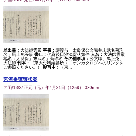
差出書：
大法師雲厳
事書：
譲渡与 太良保公文職并末武名菊珎
名」馬上免等事
書止：
仍為後日沙汰譲状如件
人名：
大法師雲厳
地名：
太良保」末武名」菊珎名
その他事項：
公文職」馬上免」
大法師
刊本：
（東大史料編纂所ユニオンカタログへのリンクを
ご参照ください。）
影写本：
（東...
宮河乗蓮譲状案
ア函/13/2/ 正元（元）年4月21日
（
1259
） 0×0mm