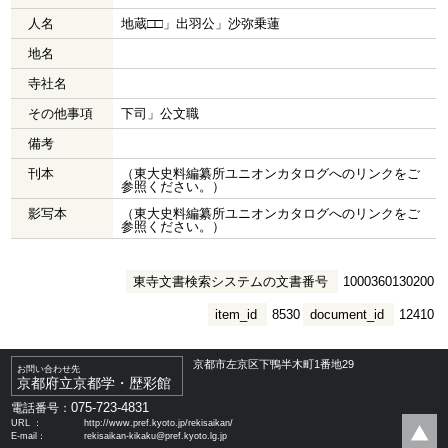
人名
地蔵□□」出羽公」沙弥乗蓮
地名
寺社名
その他事項
下司」公文職
備考
刊本
（東大史料編纂所ユニオンカタログへのリンクをご
参照ください。）
影写本
（東大史料編纂所ユニオンカタログへのリンクをご
参照ください。）
東寺文書検索システムの文書番号
1000360130200
item_id
8530
document_id
12410
京都市左京区下鴨半木町1番地29
お問い合わせ先
京都府立京都学・歴彩館
075-723-4831
電話番号：
URL ：
http://www.pref.kyoto.jp/rekisaikan/
E-mail：
rekisaikan-kikaku@pref.kyoto.lg.jp