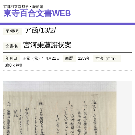
京都府立京都学・歴彩館
東寺百合文書WEB
ア函/13/2/
函/番号
宮河乗蓮譲状案
文書名
年月日
正元（元）年4月21日
西暦
1259年
寸法（mm）
縦0 x 横0