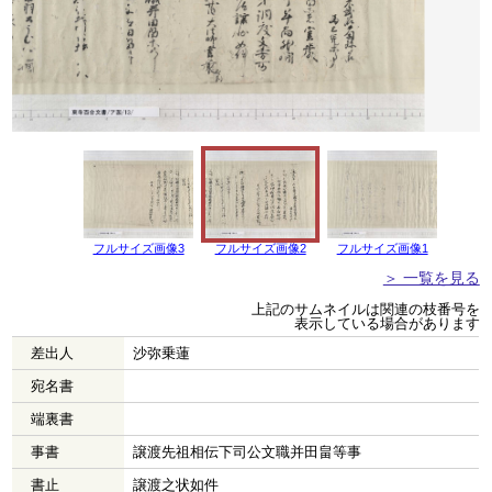
フルサイズ画像3
フルサイズ画像2
フルサイズ画像1
＞ 一覧を見る
上記のサムネイルは関連の枝番号を
表示している場合があります
差出人
沙弥乗蓮
宛名書
端裏書
事書
譲渡先祖相伝下司公文職并田畠等事
書止
譲渡之状如件