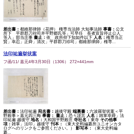
差出書：
都維那律師（花押） 権専当法師 大知事法師
事書：
公文
所下 平群郡刀祢司并平野郷氏等」可早任 長者宣旨停止公人
等入」部当庄事
書止：
依 政所仰下知如件以下
人名：
権専当正
賢」幸忍」正舜」清次」平群郡刀祢司」都維那律師」権専...
法印祐遍挙状案
フ函/11/ 嘉元4年3月30日
（
1306
） 272×441mm
差出書：
法印祐遍
宛名書：
越後守殿
端裏書：
六波羅挙状案＜平
野殿事＞嘉元四三晦
事書：
書止：
恐々謹言
人名：
雑掌幸舜」法
印祐遍 越後守
地名：
大和国平野殿庄
寺社名：
東寺
その他事
項：
雑掌」法印」越後守
刊本：
（東大史料編纂所ユニオンカタ
ログへのリンクをご参照ください。）
影写本：
（東大史料編
纂...