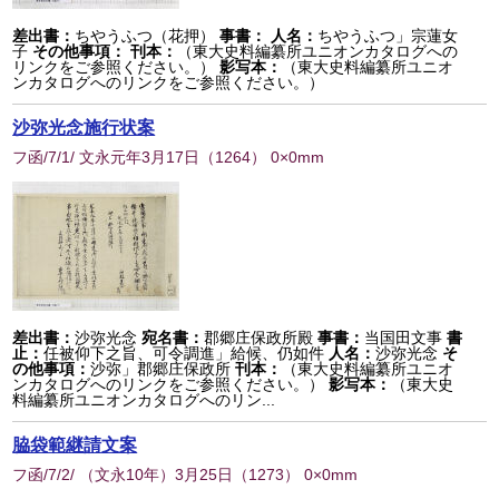
差出書：
ちやうふつ（花押）
事書：
人名：
ちやうふつ」宗蓮女
子
その他事項：
刊本：
（東大史料編纂所ユニオンカタログへの
リンクをご参照ください。）
影写本：
（東大史料編纂所ユニオ
ンカタログへのリンクをご参照ください。）
沙弥光念施行状案
フ函/7/1/ 文永元年3月17日
（
1264
） 0×0mm
差出書：
沙弥光念
宛名書：
郡郷庄保政所殿
事書：
当国田文事
書
止：
任被仰下之旨、可令調進」給候、仍如件
人名：
沙弥光念
そ
の他事項：
沙弥」郡郷庄保政所
刊本：
（東大史料編纂所ユニオ
ンカタログへのリンクをご参照ください。）
影写本：
（東大史
料編纂所ユニオンカタログへのリン...
脇袋範継請文案
フ函/7/2/ （文永10年）3月25日
（
1273
） 0×0mm