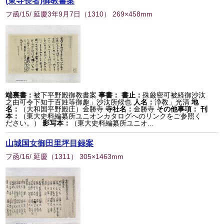
(東寺長者)御教書案
フ函/15/ 延慶3年9月7日
（
1310
） 269×458mm
端裏書：
被下平野殿御教書案
事書：
書止：
殊厳密可被経御沙汰
之由可令下知于百姓等御趣」沙汰所候也
人名：
浄教」光清
地
名：
（大和国平野殿庄）金勝寺
寺社名：
金勝寺
その他事項：
刊
本：
（東大史料編纂所ユニオンカタログへのリンクをご参照く
ださい。）
影写本：
（東大史料編纂所ユニオ...
山城国女御田里坪目録案
フ函/16/ 延慶
（
1311
） 305×1463mm