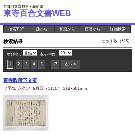
京都府立京都学・歴彩館
東寺百合文書WEB
検索TOP
函から
和暦から
西暦から
詳細検索
検索結果
ヒット数（326）
並び順：
表示件数：
1
2
3
4
5
…
17
次へ >
東寺政所下文案
フ函/1/ 永久3年6月日
（
1115
） 318×501mm