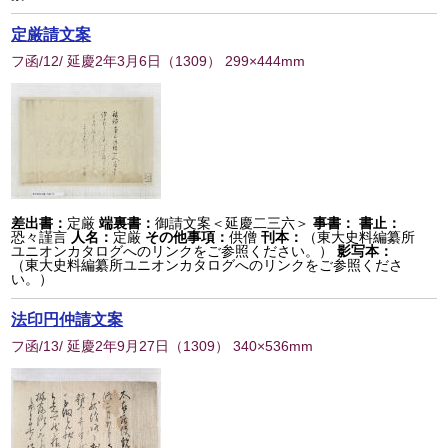
定厳請文案
フ函/12/ 延慶2年3月6日
（
1309
） 299×444mm
差出書：
定厳
端裏書：
御請文案＜延慶二三六＞
事書：
書止：
恐々謹言
人名：
定厳
その他事項：
供僧
刊本：
（東大史料編纂所
ユニオンカタログへのリンクをご参照ください。）
影写本：
（東大史料編纂所ユニオンカタログへのリンクをご参照くださ
い。）
法印円仲請文案
フ函/13/ 延慶2年9月27日
（
1309
） 340×536mm