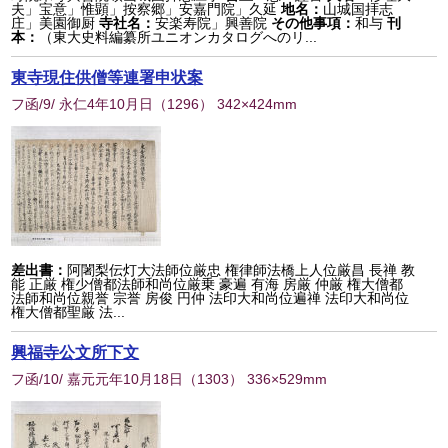
夫」宝意」惟顕」按察郷」安嘉門院」久延
地名：
山城国拝志
庄」美園御厨
寺社名：
安楽寿院」興善院
その他事項：
和与
刊
本：
（東大史料編纂所ユニオンカタログへのリ...
東寺現住供僧等連署申状案
フ函/9/ 永仁4年10月日
（
1296
） 342×424mm
差出書：
阿闍梨伝灯大法師位厳忠 権律師法橋上人位厳昌 長禅 教
能 正厳 権少僧都法師和尚位厳乗 豪遍 有海 房厳 仲厳 権大僧都
法師和尚位親誉 宗誉 房俊 円仲 法印大和尚位遍禅 法印大和尚位
権大僧都聖厳 法...
興福寺公文所下文
フ函/10/ 嘉元元年10月18日
（
1303
） 336×529mm