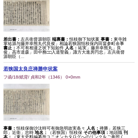
差出書：
左兵衛督源朝臣
端裏書：
恒枝御下知状案
事書：
東寺雑
掌祐源与藤井幸熊丸代良俊」相論若狭国恒枝保内田畠参町余事
書止：
不可有相違之状下知如件
人名：
祐実」藤井幸熊丸」良
俊」高市道森」田中務□□入道聖義」諏方大進房円忠」左兵衛督
源朝臣（...
若狭国太良庄禅勝申状案
フ函/18/紙背/ 貞和2年
（
1346
） 0×0mm
事書：
恒枝保御沙汰時可有御急明故実条々
人名：
禅勝」若狭三
郎」近衛」忠時
地名：
（若狭国）恒枝保
その他事項：
地頭職
刊
本：
（東大史料編纂所ユニオンカタログへのリンクをご参照く