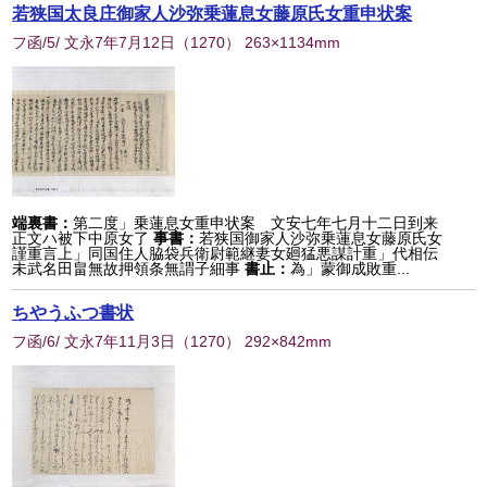
若狭国太良庄御家人沙弥乗蓮息女藤原氏女重申状案
フ函/5/ 文永7年7月12日
（
1270
） 263×1134mm
端裏書：
第二度」乗蓮息女重申状案 文安七年七月十二日到来
正文ハ被下中原女了
事書：
若狭国御家人沙弥乗蓮息女藤原氏女
謹重言上」同国住人脇袋兵衛尉範継妻女廻猛悪謀計重」代相伝
未武名田畠無故押領条無謂子細事
書止：
為」蒙御成敗重...
ちやうふつ書状
フ函/6/ 文永7年11月3日
（
1270
） 292×842mm