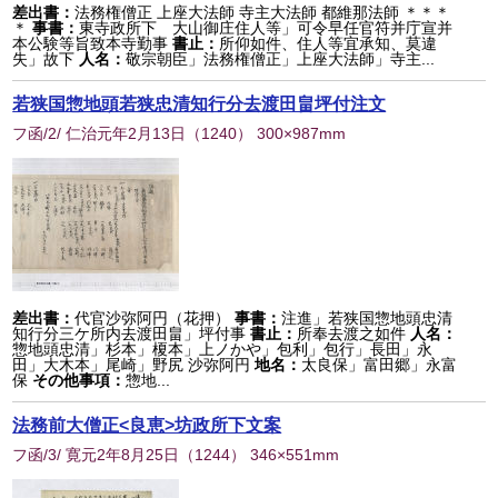
差出書：
法務権僧正 上座大法師 寺主大法師 都維那法師 ＊＊＊
＊
事書：
東寺政所下 大山御庄住人等」可令早任官符并庁宣并
本公験等旨致本寺勤事
書止：
所仰如件、住人等宜承知、莫違
失」故下
人名：
敬宗朝臣」法務権僧正」上座大法師」寺主...
若狭国惣地頭若狭忠清知行分去渡田畠坪付注文
フ函/2/ 仁治元年2月13日
（
1240
） 300×987mm
差出書：
代官沙弥阿円（花押）
事書：
注進」若狭国惣地頭忠清
知行分三ケ所内去渡田畠」坪付事
書止：
所奉去渡之如件
人名：
惣地頭忠清」杉本」榎本」上ノかや」包利」包行」長田」永
田」大木本」尾崎」野尻 沙弥阿円
地名：
太良保」富田郷」永富
保
その他事項：
惣地...
法務前大僧正<良恵>坊政所下文案
フ函/3/ 寛元2年8月25日
（
1244
） 346×551mm