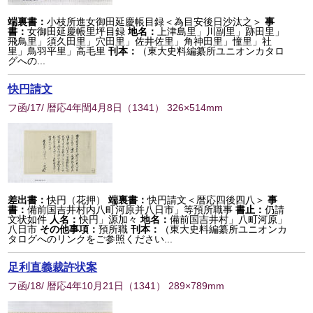
端裏書：
小枝所進女御田延慶帳目録＜為目安後日沙汰之＞
事
書：
女御田延慶帳里坪目録
地名：
上津島里」川副里」跡田里」
飛鳥里」須久田里」穴田里」佐井佐里」角神田里」憧里」社
里」鳥羽平里」高毛里
刊本：
（東大史料編纂所ユニオンカタロ
グへの...
快円請文
フ函/17/ 暦応4年閏4月8日
（
1341
） 326×514mm
差出書：
快円（花押）
端裏書：
快円請文＜暦応四後四八＞
事
書：
備前国吉井村内八町河原并八日市」等預所職事
書止：
仍請
文状如件
人名：
快円」源加々
地名：
備前国吉井村」八町河原」
八日市
その他事項：
預所職
刊本：
（東大史料編纂所ユニオンカ
タログへのリンクをご参照ください...
足利直義裁許状案
フ函/18/ 暦応4年10月21日
（
1341
） 289×789mm