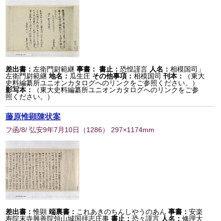
差出書：
左衛門尉範継
事書：
書止：
恐惶謹言
人名：
相模国司」
左衛門尉範継
地名：
瓜生庄
その他事項：
相模国司
刊本：
（東大
史料編纂所ユニオンカタログへのリンクをご参照ください。）
影写本：
（東大史料編纂所ユニオンカタログへのリンクをご参
照ください。）
藤原惟顕陳状案
フ函/8/ 弘安9年7月10日
（
1286
） 297×1174mm
差出書：
惟顕
端裏書：
これあきのちんしやうのあん
事書：
安楽
寿院末寺興善院領山城国拝志庄事
書止：
恐々謹言
人名：
修理大