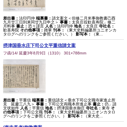
差出書：
法印円仲
端裏書：
請文案文＜但修二月米事御教書己酉
九月廿三日到来同廿九日申之＞
事書：
太良庄役歓喜寿院」修二
月料事
書止：
恐々謹言
人名：
法印円仲
地名：
太良庄
寺社名：
歓喜寿院
その他事項：
雑掌
刊本：
（東大史料編纂所ユニオンカ
タログへのリンクをご参照ください。）
影写本：
（東...
摂津国垂水庄下司公文平重信請文案
フ函/14/ 延慶3年8月9日
（
1310
） 301×788mm
差出書：
平重信
端裏書：
重信請文＜垂水下司公文職寺家進止所
見 延慶三八九＞
事書：
下司公文両職本所進止事
書止：
仍」請
文状如件
人名：
平重信
地名：
摂津国垂水御庄
寺社名：
東寺
そ
の他事項：
下司公文職
刊本：
（東大史料編纂所ユニオンカタロ
グへのリンクをご参照ください。）
影写本：
（東大史...