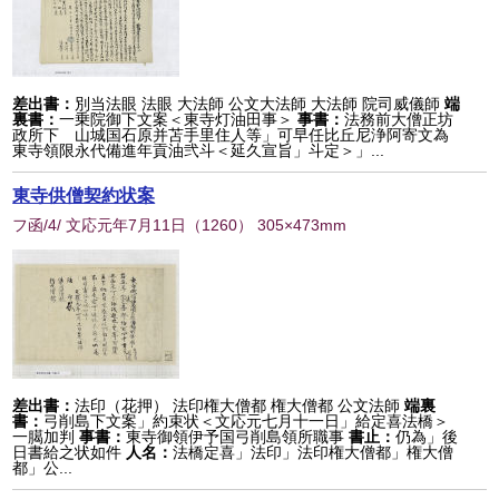
差出書：
別当法眼 法眼 大法師 公文大法師 大法師 院司威儀師
端
裏書：
一乗院御下文案＜東寺灯油田事＞
事書：
法務前大僧正坊
政所下 山城国石原并苫手里住人等」可早任比丘尼浄阿寄文為
東寺領限永代備進年貢油弐斗＜延久宣旨」斗定＞」...
東寺供僧契約状案
フ函/4/ 文応元年7月11日
（
1260
） 305×473mm
差出書：
法印（花押） 法印権大僧都 権大僧都 公文法師
端裏
書：
弓削島下文案」約束状＜文応元七月十一日」給定喜法橋＞
一臈加判
事書：
東寺御領伊予国弓削島領所職事
書止：
仍為」後
日書給之状如件
人名：
法橋定喜」法印」法印権大僧都」権大僧
都」公...