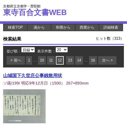
京都府立京都学・歴彩館
東寺百合文書WEB
検索TOP
函から
和暦から
西暦から
詳細検索
検索結果
ヒット数（313）
並び順：
表示件数：
< 前へ
1
…
10
11
12
13
14
…
16
次へ >
山城国下久世庄公事銭散用状
ソ函/199/ 明応9年12月日
（
1500
） 267×893mm