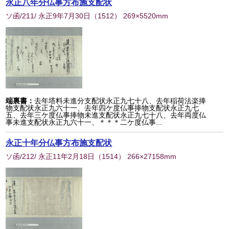
永正八年分仏事方布施支配状
ソ函/211/ 永正9年7月30日
（
1512
） 269×5520mm
端裏書：
去年塔料未進分支配状永正九七十八、去年稲荷法楽捧
物支配状永正九六十一、去年四ケ度仏事捧物支配状永正九七
五、去年三ケ度仏事捧物未進支配状永正九七十八、去年両度仏
事未進支配状永正九六十一、＊＊＊二ケ度仏事...
永正十年分仏事方布施支配状
ソ函/212/ 永正11年2月18日
（
1514
） 266×27158mm