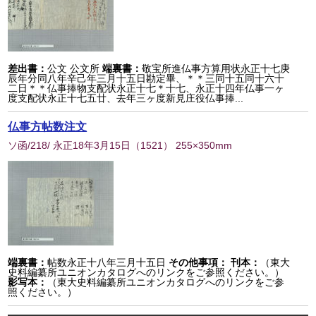
差出書：
公文 公文所
端裏書：
敬宝所進仏事方算用状永正十七庚
辰年分同八年辛己年三月十五日勘定畢、＊＊三同十五同十六十
二日＊＊仏事捧物支配状永正十七＊十七、永正十四年仏事一ヶ
度支配状永正十七五廿、去年三ヶ度新見庄役仏事捧...
仏事方帖数注文
ソ函/218/ 永正18年3月15日
（
1521
） 255×350mm
端裏書：
帖数永正十八年三月十五日
その他事項：
刊本：
（東大
史料編纂所ユニオンカタログへのリンクをご参照ください。）
影写本：
（東大史料編纂所ユニオンカタログへのリンクをご参
照ください。）