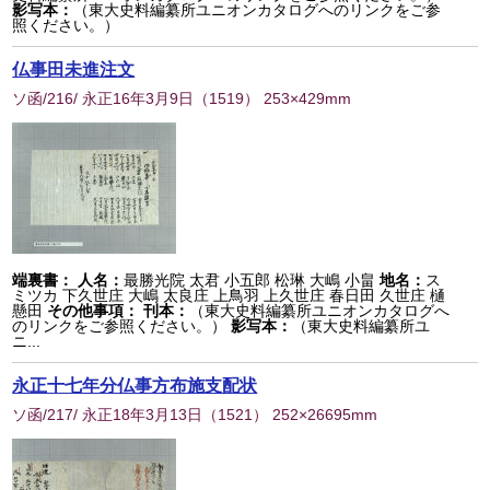
影写本：
（東大史料編纂所ユニオンカタログへのリンクをご参
照ください。）
仏事田未進注文
ソ函/216/ 永正16年3月9日
（
1519
） 253×429mm
端裏書：
人名：
最勝光院 太君 小五郎 松琳 大嶋 小畠
地名：
ス
ミツカ 下久世庄 大嶋 太良庄 上鳥羽 上久世庄 春日田 久世庄 樋
懸田
その他事項：
刊本：
（東大史料編纂所ユニオンカタログへ
のリンクをご参照ください。）
影写本：
（東大史料編纂所ユ
ニ...
永正十七年分仏事方布施支配状
ソ函/217/ 永正18年3月13日
（
1521
） 252×26695mm