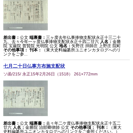
差出書：
公文
端裏書：
三ヶ度去年仏事捧物支配状永正十三二十
九、去々今年一ヶ度仏事捧物支配状永正十四二廿六
人名：
金勝
院 宝厳院 普賢院 光明院 公文
地名：
矢野庄 拝師庄 上野庄 院町
その他事項：
刊本：
（東大史料編纂所ユニオンカタログへのリ
ンクをご参...
七月二十日仏事方布施支配状
ソ函/215/ 永正15年2月26日
（
1518
） 261×772mm
差出書：
公文
端裏書：
去々年二ケ度仏事捧物支配状永正十五二
廿六
人名：
金勝院 治部卿律師 公文
その他事項：
刊本：
（東大
史料編纂所ユニオンカタログへのリンクをご参照ください。）