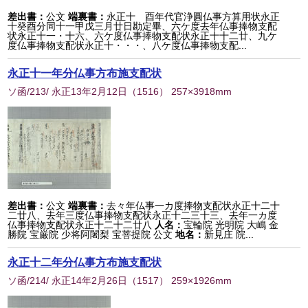
差出書：
公文
端裏書：
永正十 酉年代官浄圓仏事方算用状永正
十癸酉分同十一甲戊三月廿日勘定畢、六ケ度去年仏事捧物支配
状永正十一・十六、六ケ度仏事捧物支配状永正十十二廿、九ケ
度仏事捧物支配状永正十・・・、八ケ度仏事捧物支配...
永正十一年分仏事方布施支配状
ソ函/213/ 永正13年2月12日
（
1516
） 257×3918mm
差出書：
公文
端裏書：
去々年仏事一カ度捧物支配状永正十二十
二廿八、去年三度仏事捧物支配状永正十二三十三、去年一カ度
仏事捧物支配状永正十二十二廿八
人名：
宝輪院 光明院 大嶋 金
勝院 宝厳院 少将阿闍梨 宝菩提院 公文
地名：
新見庄 院...
永正十二年分仏事方布施支配状
ソ函/214/ 永正14年2月26日
（
1517
） 259×1926mm