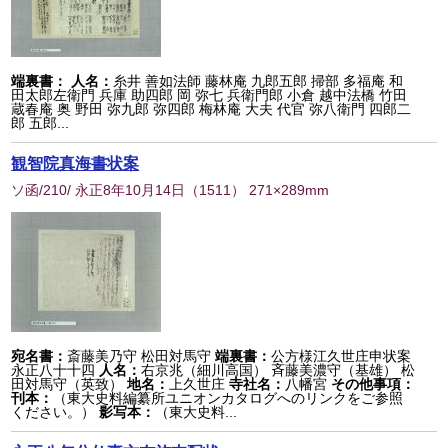
端裏書：
人名：
糸井 善如法師 藤林庵 九郎五郎 掃部 多福庵 和
田太郎左衛門 兵庫 助四郎 岡 弥七 兵衛門郎 小倉 越中法橋 竹田
蔵春庵 奥 野田 弥九郎 弥四郎 梅林庵 大夫 代官 弥八衛門 四郎二
郎 五郎...
観智院真海書状案
ソ函/210/ 永正8年10月14日
（
1511
） 271×289mm
宛名書：
斎藤美乃守 松田対馬守
端裏書：
公方様江久世庄申状案
永正八十十四
人名：
右京兆（細川高国） 斉藤美濃守（基雄） 松
田対馬守（英致）
地名：
上久世庄
寺社名：
八幡宮
その他事項：
刊本：
（東大史料編纂所ユニオンカタログへのリンクをご参照
ください。）
影写本：
（東大史料...