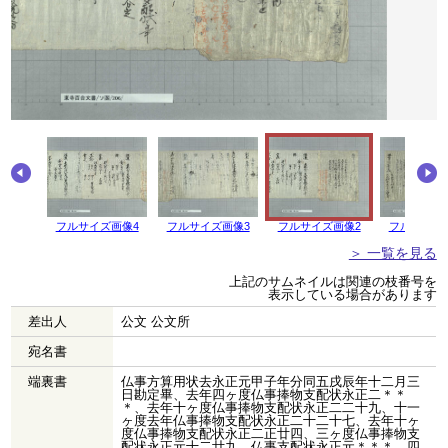
画像5
フルサイズ画像4
フルサイズ画像3
フルサイズ画像2
フルサイズ
＞ 一覧を見る
上記のサムネイルは関連の枝番号を
表示している場合があります
差出人
公文 公文所
宛名書
端裏書
仏事方算用状去永正元甲子年分同五戌辰年十二月三
日勘定畢、去年四ヶ度仏事捧物支配状永正二＊＊
＊、去年十ヶ度仏事捧物支配状永正二二十九、十一
ヶ度去年仏事捧物支配状永正二十二十七、去年十ヶ
度仏事捧物支配状永正二正廿四、三ヶ度仏事捧物支
配状永正元十二廿九、仏事支配状永正元＊＊＊、四