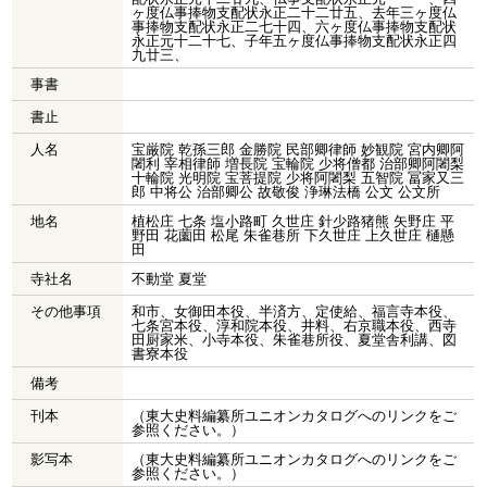
ヶ度仏事捧物支配状永正二十二廿五、去年三ヶ度仏
事捧物支配状永正二七十四、六ヶ度仏事捧物支配状
永正元十二十七、子年五ヶ度仏事捧物支配状永正四
九廿三、
事書
書止
人名
宝厳院 乾孫三郎 金勝院 民部卿律師 妙観院 宮内卿阿
闍利 宰相律師 増長院 宝輪院 少将僧都 治部卿阿闍梨
十輪院 光明院 宝菩提院 少将阿闍梨 五智院 冨家又三
郎 中将公 治部卿公 故敬俊 浄琳法橋 公文 公文所
地名
植松庄 七条 塩小路町 久世庄 針少路猪熊 矢野庄 平
野田 花薗田 松尾 朱雀巷所 下久世庄 上久世庄 樋懸
田
寺社名
不動堂 夏堂
その他事項
和市、女御田本役、半済方、定使給、福言寺本役、
七条宮本役、淳和院本役、井料、右京職本役、西寺
田厨家米、小寺本役、朱雀巷所役、夏堂舎利講、図
書寮本役
備考
刊本
（東大史料編纂所ユニオンカタログへのリンクをご
参照ください。）
影写本
（東大史料編纂所ユニオンカタログへのリンクをご
参照ください。）