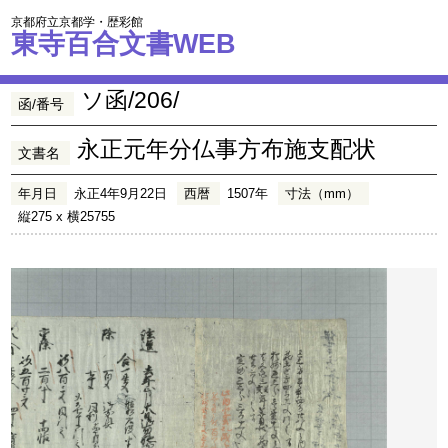
京都府立京都学・歴彩館
東寺百合文書WEB
ソ函/206/
函/番号
永正元年分仏事方布施支配状
文書名
年月日
永正4年9月22日
西暦
1507年
寸法（mm）
縦275 x 横25755