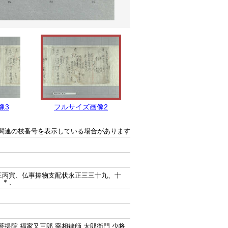
像3
フルサイズ画像2
フルサイズ画像1
関連の枝番号を表示している場合があります
三丙寅、仏事捧物支配状永正三三十九、十
＊＊、
菩提院 福家又三郎 宰相律師 太郎衛門 少将