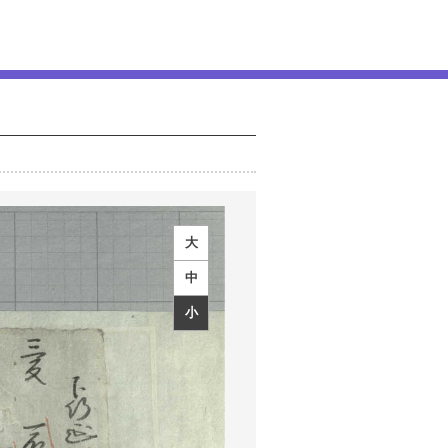
大
中
小