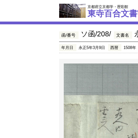
京都府立京都学・歴彩館
東寺百合文書
ソ函/208/
函/番号
文書名
年月日
永正5年3月9日
西暦
1508年