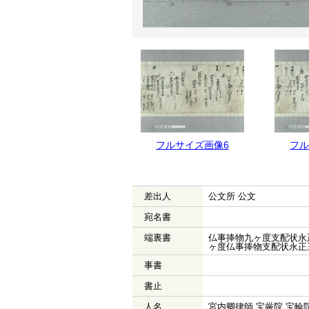
フルサイズ画像7
フルサイズ画像6
フル
差出人
公文所 公文
宛名書
端裏書
仏事捧物九ヶ度支配状永
ヶ度仏事捧物支配状永正
事書
書止
人名
宮内卿律師 宝厳院 宝輪院