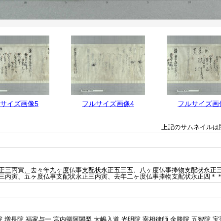
サイズ画像5
フルサイズ画像4
フルサイズ画
上記のサムネイルは
正三丙寅、去々年九ヶ度仏事支配状永正五三五、八ヶ度仏事捧物支配状永正
三丙寅、五ヶ度仏事支配状永正三丙寅、去年二ヶ度仏事捧物支配状永正四＊
 増長院 福家与一 宮内卿阿闍梨 大嶋入道 光明院 宰相律師 金勝院 五智院 宝