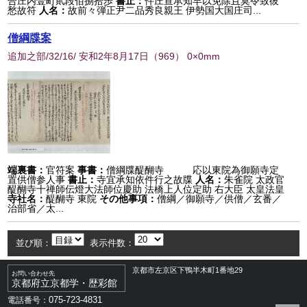
合庄内壹町貮段佰捌拾歩
書止：
件庄宣承知早以免除且莫令致彼
愁故符
人名：
故前々弾正尹二品秀良親王 伊勢国大国庄司...
僧綱牒案
追加之部/32/16/ 安和2年8月17日
（
969
） 0×0mm
端裏書：
官符案
事書：
僧綱牒醍醐寺 応以東院為御願寺定
置供僧参人事
書止：
寺宜承知依件行之故牒
人名：
朱雀院 太政官
醍醐寺十禅師伝燈大法師位慶助 法橋上人位定助 右大臣 太皇法皇
寺社名：
醍醐寺 東院
その他事項：
僧綱／御願寺／供僧／玄番／
治部省／太...
並び順：
表示件数：
京都市左京区下鴨半木町1番地29
お問い合わせ先
京都府立京都学・歴彩館
075-723-4831
電話番号：