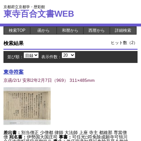
京都府立京都学・歴彩館
東寺百合文書WEB
検索TOP
函から
和暦から
西暦から
詳細検索
検索結果
ヒット数（2）
並び順：
表示件数：
東寺符案
京函/2/1/ 安和2年2月7日
（
969
） 311×485mm
差出書：
別当僧正 少僧都 律師 大法師 上座 寺主 都維那 専當僧
僧
宛名書：
伊勢国大国庄司
事書：
可任光□符免除成願寺可領川