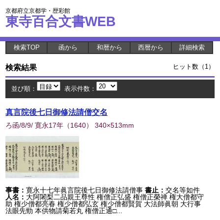
京都府立京都学・歴彩館
東寺百合文書WEB
検索TOP
函から
和暦から
西暦から
詳細検索
検索結果
ヒット数（1）
並び順：
表示件数：
真言院後七日御修法請僧交名
ろ函/8/9/ 寛永17年
（
1640
） 340×513mm
事書：
寛永十七年眞言院後七日御修法請僧事
書止：
交名等如件
人名：
大阿闍梨二品親王尊性 権僧正弘盛 権僧正榮禅 権大僧都守
助 権少僧都亮春 権少僧都弘玄 権少僧都賢賀 大法師眞朝 大行事
法眼先勁 本供物請菊若丸 権僧正通□...