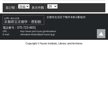
並び順：
表示件数：
京都市左京区下鴨半木町1番地29
お問い合わせ先
京都府立京都学・歴彩館
075-723-4831
電話番号：
URL ：
http://www.pref.kyoto.jp/rekisaikan/
E-mail：
rekisaikan-kikaku@pref.kyoto.lg.jp
Copyright © Kyoto Institute, Library and Archives