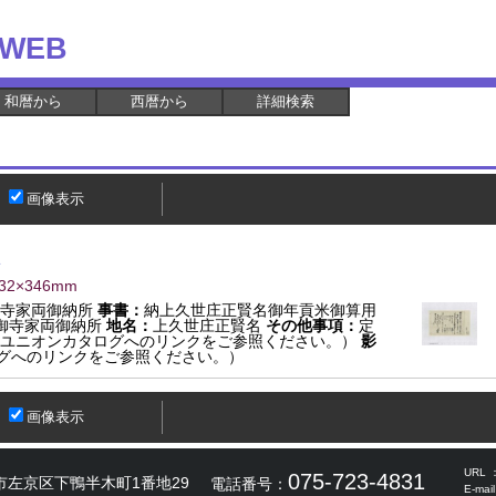
WEB
和暦から
西暦から
詳細検索
画像表示
32×346mm
寺家両御納所
事書：
納上久世庄正賢名御年貢米御算用
御寺家両御納所
地名：
上久世庄正賢名
その他事項：
定
ユニオンカタログへのリンクをご参照ください。）
影
グへのリンクをご参照ください。）
画像表示
URL 
075-723-4831
市左京区下鴨半木町1番地29
電話番号：
E-mai