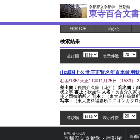
京都府立京都学・歴彩館
東寺百合文書
検索TOP
函から
検索結果
並び順：
表示件数：
山城国上久世庄正賢名年貢米散用状
む函/135/ 天正11年11月25日
（
1583
） 2
差出書：
長吉介久家（花押）
宛名書：
御
状之事
書止：
状如件
人名：
長吉介久家 
使／両御納所／
刊本：
（東大史料編纂所
写本：
（東大史料編纂所ユニオンカタロ
並び順：
表示件数：
お問い合わせ先
京都
京都府立京都学・歴彩館