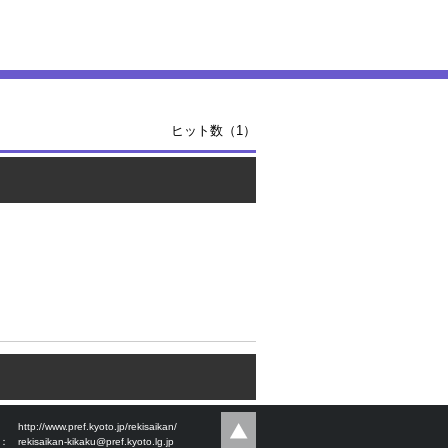
ヒット数（1）
：
http://www.pref.kyoto.jp/rekisaikan/
l：
rekisaikan-kikaku@pref.kyoto.lg.jp