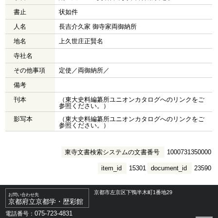
書止
状如件
人名
長吉介久家 御寺家両御納所
地名
上久世庄正賢名
寺社名
その他事項
定使／両御納所／
備考
刊本
（東大史料編纂所ユニオンカタログへのリンクをご
参照ください。）
影写本
（東大史料編纂所ユニオンカタログへのリンクをご
参照ください。）
東寺文書検索システムの文書番号
1000731350000
item_id
15301
document_id
23590
京都市左京区下鴨半木町1番地29
お問い合わせ先
京都府立京都学・歴彩館
075-723-4831
電話番号：