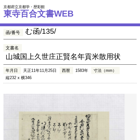
京都府立京都学・歴彩館
東寺百合文書WEB
む函/135/
函/番号
文書名
山城国上久世庄正賢名年貢米散用状
年月日
天正11年11月25日
西暦
1583年
寸法（mm）
縦232 x 横346