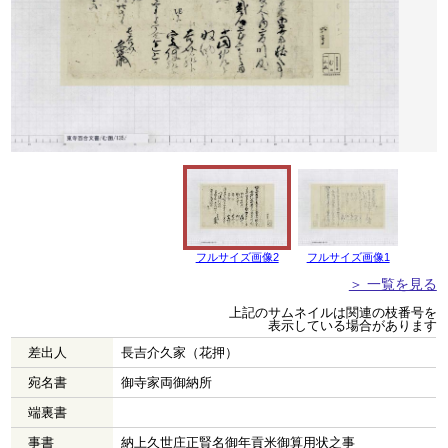
フルサイズ画像2
フルサイズ画像1
＞ 一覧を見る
上記のサムネイルは関連の枝番号を
表示している場合があります
差出人
長吉介久家（花押）
宛名書
御寺家両御納所
端裏書
事書
納上久世庄正賢名御年貢米御算用状之事