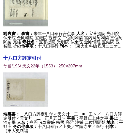
端裏書：
事書：
来年十八口奉行合点事
人名：
宝菩提院 光明院
仏乗院 金剛幢院 宝厳院 観智院 二位阿闍梨 宮内卿阿闍梨 三位阿
闍梨 亮雄
寺社名：
宝菩提院 光明院 仏乗院 金剛憧院 宝厳院 観
智院
その他事項：
十八口奉行
刊本：
（東大史料編纂所ユニオ...
十八口方評定引付
ヤ函/196/ 天文22年
（
1553
） 250×207mm
端裏書：
一八口方評定引付＜天文廾 二 ■ 壬＞／一八口方評
定引付＜天文廾 二 正月五日＞
事書：
平野庄上使之事
書止：
治定畢
人名：
堯円 允□ 栄盛 宗照 亮雅 浄栄 二位阿闍梨
地名：
平
野庄
その他事項：
十八口奉行／上夫／常陸寺主／奉行
刊本：
（東大史料編...