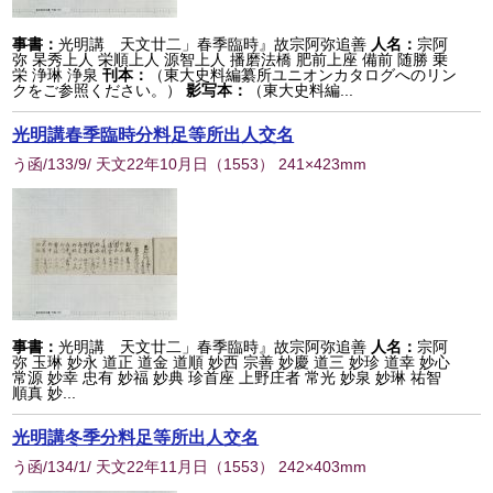
事書：
光明講 天文廿二」春季臨時』故宗阿弥追善
人名：
宗阿
弥 杲秀上人 栄順上人 源智上人 播磨法橋 肥前上座 備前 随勝 乗
栄 浄琳 浄泉
刊本：
（東大史料編纂所ユニオンカタログへのリン
クをご参照ください。）
影写本：
（東大史料編...
光明講春季臨時分料足等所出人交名
う函/133/9/ 天文22年10月日
（
1553
） 241×423mm
事書：
光明講 天文廿二」春季臨時』故宗阿弥追善
人名：
宗阿
弥 玉琳 妙永 道正 道金 道順 妙西 宗善 妙慶 道三 妙珍 道幸 妙心
常源 妙幸 忠有 妙福 妙典 珍首座 上野庄者 常光 妙泉 妙琳 祐智
順真 妙...
光明講冬季分料足等所出人交名
う函/134/1/ 天文22年11月日
（
1553
） 242×403mm