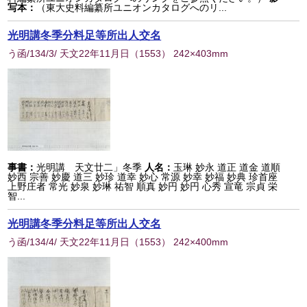
写本：
（東大史料編纂所ユニオンカタログへのリ...
光明講冬季分料足等所出人交名
う函/134/3/ 天文22年11月日
（
1553
） 242×403mm
事書：
光明講 天文廿二」冬季
人名：
玉琳 妙永 道正 道金 道順
妙西 宗善 妙慶 道三 妙珍 道幸 妙心 常源 妙幸 妙福 妙典 珍首座
上野庄者 常光 妙泉 妙琳 祐智 順真 妙円 妙円 心秀 宣竜 宗貞 栄
智...
光明講冬季分料足等所出人交名
う函/134/4/ 天文22年11月日
（
1553
） 242×400mm