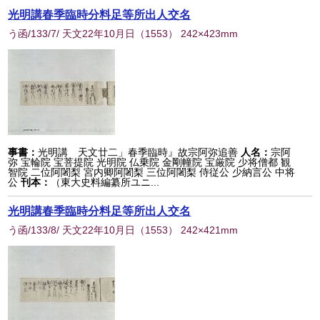
光明講春季臨時分料足等所出人交名
う函/133/7/ 天文22年10月日
（
1553
） 242×423mm
事書：
光明講 天文廿二」春季臨時』故宗阿弥追善
人名：
宗阿
弥 宝輪院 宝菩提院 光明院 仏乗院 金剛幢院 宝厳院 少将僧都 観
智院 二位阿闍梨 宮内卿阿闍梨 三位阿闍梨 侍従公 少納言公 中将
公
刊本：
（東大史料編纂所ユニ...
光明講春季臨時分料足等所出人交名
う函/133/8/ 天文22年10月日
（
1553
） 242×421mm