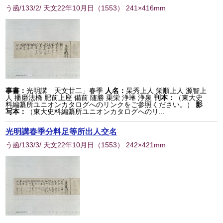
う函/133/2/ 天文22年10月日
（
1553
） 241×416mm
事書：
光明講 天文廿二」春季
人名：
杲秀上人 栄順上人 源智上
人 播磨法橋 肥前上座 備前 随勝 乗栄 浄琳 浄泉
刊本：
（東大史
料編纂所ユニオンカタログへのリンクをご参照ください。）
影
写本：
（東大史料編纂所ユニオンカタログへのリ...
光明講春季分料足等所出人交名
う函/133/3/ 天文22年10月日
（
1553
） 242×421mm