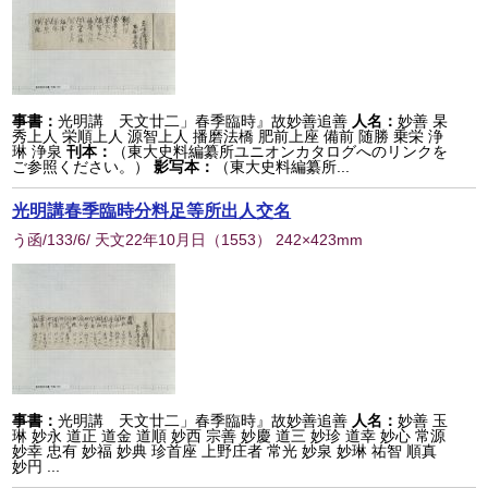
事書：
光明講 天文廿二」春季臨時』故妙善追善
人名：
妙善 杲
秀上人 栄順上人 源智上人 播磨法橋 肥前上座 備前 随勝 乗栄 浄
琳 浄泉
刊本：
（東大史料編纂所ユニオンカタログへのリンクを
ご参照ください。）
影写本：
（東大史料編纂所...
光明講春季臨時分料足等所出人交名
う函/133/6/ 天文22年10月日
（
1553
） 242×423mm
事書：
光明講 天文廿二」春季臨時』故妙善追善
人名：
妙善 玉
琳 妙永 道正 道金 道順 妙西 宗善 妙慶 道三 妙珍 道幸 妙心 常源
妙幸 忠有 妙福 妙典 珍首座 上野庄者 常光 妙泉 妙琳 祐智 順真
妙円 ...