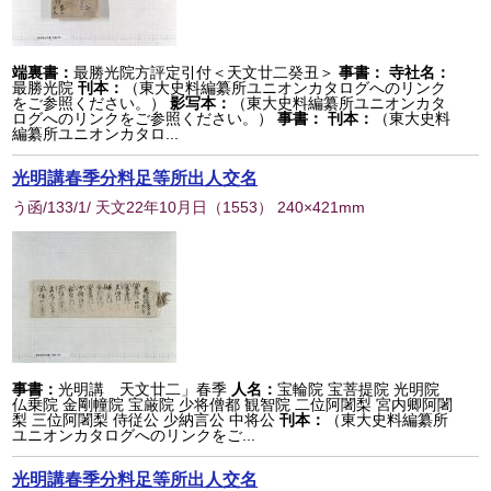
端裏書：
最勝光院方評定引付＜天文廿二癸丑＞
事書：
寺社名：
最勝光院
刊本：
（東大史料編纂所ユニオンカタログへのリンク
をご参照ください。）
影写本：
（東大史料編纂所ユニオンカタ
ログへのリンクをご参照ください。）
事書：
刊本：
（東大史料
編纂所ユニオンカタロ...
光明講春季分料足等所出人交名
う函/133/1/ 天文22年10月日
（
1553
） 240×421mm
事書：
光明講 天文廿二」春季
人名：
宝輪院 宝菩提院 光明院
仏乗院 金剛幢院 宝厳院 少将僧都 観智院 二位阿闍梨 宮内卿阿闍
梨 三位阿闍梨 侍従公 少納言公 中将公
刊本：
（東大史料編纂所
ユニオンカタログへのリンクをご...
光明講春季分料足等所出人交名