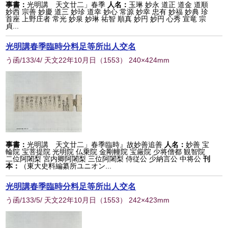
事書：
光明講 天文廿二」春季
人名：
玉琳 妙永 道正 道金 道順
妙西 宗善 妙慶 道三 妙珍 道幸 妙心 常源 妙幸 忠有 妙福 妙典 珍
首座 上野庄者 常光 妙泉 妙琳 祐智 順真 妙円 妙円 心秀 宣竜 宗
貞...
光明講春季臨時分料足等所出人交名
う函/133/4/ 天文22年10月日
（
1553
） 240×424mm
事書：
光明講 天文廿二」春季臨時』故妙善追善
人名：
妙善 宝
輪院 宝菩提院 光明院 仏乗院 金剛幢院 宝厳院 少将僧都 観智院
二位阿闍梨 宮内卿阿闍梨 三位阿闍梨 侍従公 少納言公 中将公
刊
本：
（東大史料編纂所ユニオン...
光明講春季臨時分料足等所出人交名
う函/133/5/ 天文22年10月日
（
1553
） 242×423mm