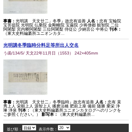
事書：
光明講 天文廿二」冬季』故忠有追善
人名：
忠有 宝輪院
宝菩提院 光明院 仏乗院 金剛幢院 宝厳院 少将僧都 観智院 二位
阿闍梨 宮内卿阿闍梨 三位阿闍梨 侍従公 少納言公 中将公
刊本：
（東大史料編纂所ユニオンカタ...
光明講冬季臨時分料足等所出人交名
う函/134/5/ 天文22年11月日
（
1553
） 242×405mm
事書：
光明講 天文廿二」冬季臨時』故忠有追善
人名：
忠有 杲
秀上人 栄順上人 源智上人 播磨法橋 肥前上座 備前 随勝 乗栄 浄
琳 浄泉
刊本：
（東大史料編纂所ユニオンカタログへのリンクを
ご参照ください。）
影写本：
（東大史料編纂所...
並び順：
表示件数：