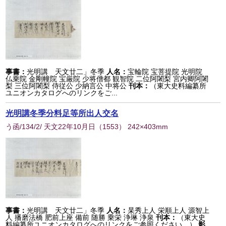
事書：
光明講 天文廿二」冬季
人名：
宝輪院 宝菩提院 光明院
仏乗院 金剛幢院 宝厳院 少将僧都 観智院 二位阿闍梨 宮内卿阿闍
梨 三位阿闍梨 侍従公 少納言公 中将公
刊本：
（東大史料編纂所
ユニオンカタログへのリンクをご...
光明講冬季分料足等所出人交名
う函/134/2/ 天文22年10月日
（
1553
） 242×403mm
事書：
光明講 天文廿二」冬季
人名：
杲秀上人 栄順上人 源智上
人 播磨法橋 肥前上座 備前 随勝 乗栄 浄琳 浄泉
刊本：
（東大史
料編纂所ユニオンカタログへのリンクをご参照ください。）
影