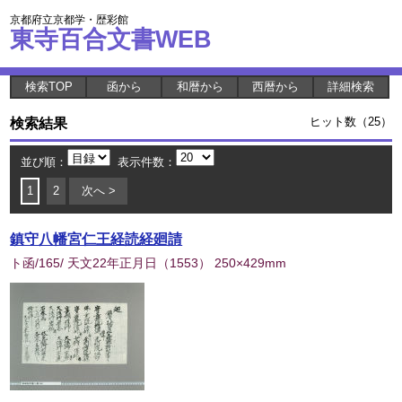
京都府立京都学・歴彩館
東寺百合文書WEB
検索TOP
函から
和暦から
西暦から
詳細検索
検索結果
ヒット数（25）
並び順：
表示件数：
1
2
次へ >
鎮守八幡宮仁王経読経廻請
ト函/165/ 天文22年正月日
（
1553
） 250×429mm