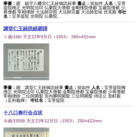
事書：
廻 鎮守八幡宮仁王経御読経事
書止：
状如件
人名：
宝菩
提院権正 光明院法印 仏乗院大僧都 金剛憧院僧都 宝厳院僧都 少
将僧都 宰相律師 大法師宗照 大法師宗慶 大法師宏祐 伏見殿
寺社
名：
宝菩提院 光明院 仏乗院...
講堂仁王経読経廻請
ト函/166/ 天文22年9月日
（
1553
） 265×431mm
事書：
廻 講堂仁王経御読経事
書止：
状如件
人名：
宝菩提院権
僧正 光明院法印 仏乗院大僧都 金剛院僧都 宝厳院僧都 少将僧都
宰相律師 二位阿闍梨 宮内卿阿闍梨 三位阿闍梨 侍従公 室町殿
（足利義輝）
寺社名：
宝菩提院 ...
十八口奉行合点状
ネ函/155/8/ 天文22年12月日
（
1553
） 250×422mm