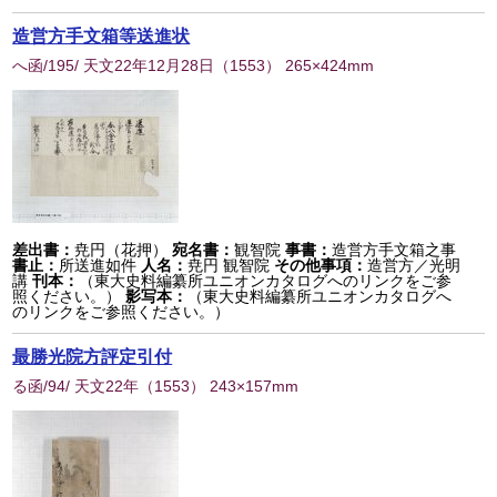
造営方手文箱等送進状
へ函/195/ 天文22年12月28日
（
1553
） 265×424mm
差出書：
尭円（花押）
宛名書：
観智院
事書：
造営方手文箱之事
書止：
所送進如件
人名：
尭円 観智院
その他事項：
造営方／光明
講
刊本：
（東大史料編纂所ユニオンカタログへのリンクをご参
照ください。）
影写本：
（東大史料編纂所ユニオンカタログへ
のリンクをご参照ください。）
最勝光院方評定引付
る函/94/ 天文22年
（
1553
） 243×157mm