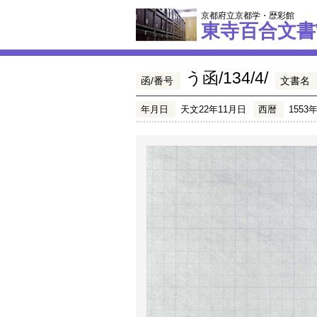
京都府立京都学・歴彩館
東寺百合文書
う函/134/4/
函/番号
文書名
年月日
天文22年11月日
西暦
1553