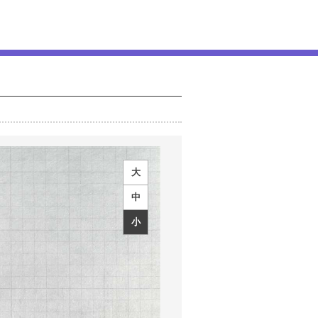
大
中
小