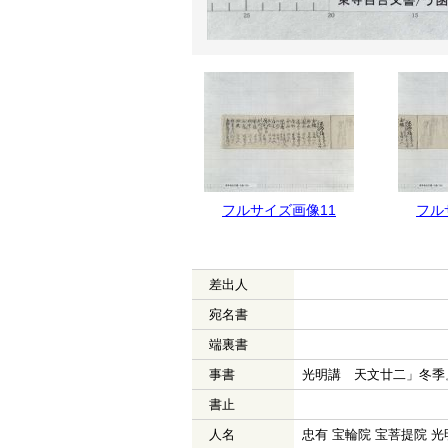
フルサイズ画像12
フルサイズ画像11
フル
差出人
宛名書
端裏書
事書
光明講 天文廿二」冬季
書止
人名
忠有 宝輪院 宝菩提院 光