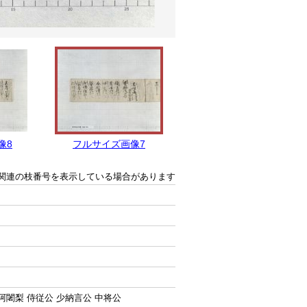
像8
フルサイズ画像7
フルサイズ画像6
関連の枝番号を表示している場合があります
阿闍梨 侍従公 少納言公 中将公