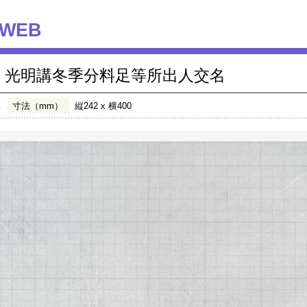
WEB
光明講冬季分料足等所出人交名
年
寸法（mm）
縦242 x 横400