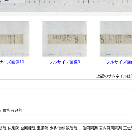
サイズ画像10
フルサイズ画像9
フルサイズ画
上記のサムネイルは
』故忠有追善
明院 仏乗院 金剛幢院 宝厳院 少将僧都 観智院 二位阿闍梨 宮内卿阿闍梨 三位