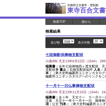
京都府立京都学・歴彩館
東寺百合文書
検索TOP
函から
検索結果
並び順：
表示件数：
七祖御影供捧物支配状
ロ函/88/ 天文13年6月22日
（
1544
） 28
端裏書：
去年七祖捧物四ヶ度支配状 天
支配状事
書止：
右御支配状如件
人名：
本：
（東大史料編纂所ユニオンカタログ
編纂所ユニオンカタログへのリンクをご
十一月十一日仏事捧物支配状
ロ函/89/ 天文13年11月15日
（
1544
） 24
端裏書：
去々年 天文十一 十一月十
注進 天文十一年十一月十一日 御捧物
項：
公文
刊本：
（東大史料編纂所ユニオ