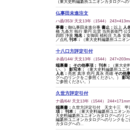
（東大史料編纂所ユニオンカタログへの
仏事田未進注文
ハ函/353/ 天文13年
（
1544
） 243×413
事書：
御仏事田未進分事
書止：
以上
人
橋 九条方 執行 乗円 出雲 当所甚衛門 
四郎 浄泉
地名：
女御田 植松庄 九条 女
／点札
刊本：
（東大史料編纂所ユニオン
十八口方評定引付
ネ函/144/ 天文13年
（
1544
） 247×203
端裏書：
その他事項：
刊本：
（東大史
い。）
影写本：
（東大史料編纂所ユニオ
人名：
亮恵 真淳 尭円 真永 亮雄
その他
グへのリンクをご参照ください。）
影写
ご参照ください。）
久世方評定引付
ナ函/64/ 天文13年
（
1544
） 244×171m
端裏書：
久世方評定引付 天文十三 甲
項：
刊本：
（東大史料編纂所ユニオンカ
大史料編纂所ユニオンカタログへのリン
編纂所ユニオンカタログへのリンクをご
カタログへの...