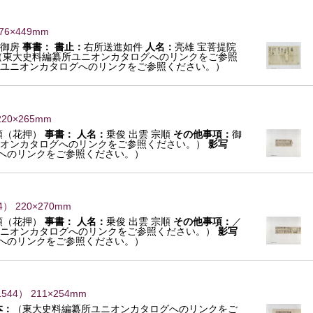
76×449mm
御房
事書：
書止：
右所送進如件
人名：
亮雄 宝菩提院
（東大史料編纂所ユニオンカタログへのリンクをご参照
ユニオンカタログへのリンクをご参照ください。）
220×265mm
順（花押）
事書：
人名：
乗俊 出雲 宗順
その他事項：
御
オンカタログへのリンクをご参照ください。）
影写
へのリンクをご参照ください。）
4
） 220×270mm
順（花押）
事書：
人名：
乗俊 出雲 宗順
その他事項：
／
ニオンカタログへのリンクをご参照ください。）
影写
へのリンクをご参照ください。）
1544
） 211×254mm
本：
（東大史料編纂所ユニオンカタログへのリンクをご