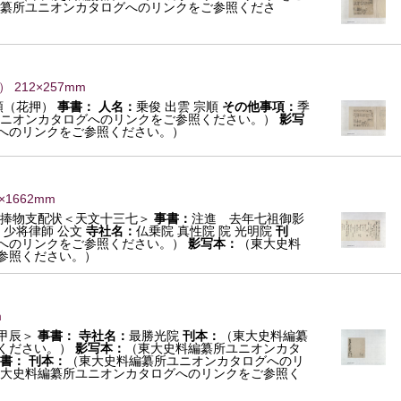
纂所ユニオンカタログへのリンクをご参照くださ
） 212×257mm
順（花押）
事書：
人名：
乗俊 出雲 宗順
その他事項：
季
ニオンカタログへのリンクをご参照ください。）
影写
へのリンクをご参照ください。）
5×1662mm
捧物支配状＜天文十三七＞
事書：
注進 去年七祖御影
：
少将律師 公文
寺社名：
仏乗院 真性院 院 光明院
刊
へのリンクをご参照ください。）
影写本：
（東大史料
参照ください。）
m
甲辰＞
事書：
寺社名：
最勝光院
刊本：
（東大史料編纂
ください。）
影写本：
（東大史料編纂所ユニオンカタ
書：
刊本：
（東大史料編纂所ユニオンカタログへのリ
大史料編纂所ユニオンカタログへのリンクをご参照く