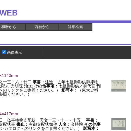
WEB
和暦から
西暦から
詳細検索
画像表示
9×1140mm
文十三・六・廿二
事書：
注進 去年七祖御影供御捧物
太郎丸 光明院 治□□
その他事項：
七祖御影供／御代官
刊
へのリンクをご参照ください。）
影写本：
（東大史料
参照ください。）
4×417mm
一日 仏事捧物支配状 天文十三・十一・十五
事書：
支配状事
書止：
右御支配状如件
人名：
金勝院
その他事
ンカタログへのリンクをご参照ください。）
影写本：