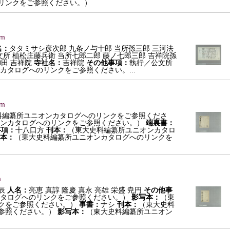
リンクをご参照ください。）
mm
名：
タタミサシ彦次郎 九条ノ与十郎 当所孫三郎 三河法
公文所 植松庄藤兵衛 当所七郎二郎 藤ノ七郎三郎 吉祥院孫
御田 吉祥院
寺社名：
吉祥院
その他事項：
執行／公文所
カタログへのリンクをご参照ください。...
mm
料編纂所ユニオンカタログへのリンクをご参照くださ
ンカタログへのリンクをご参照ください。）
端裏書：
事項：
十八口方
刊本：
（東大史料編纂所ユニオンカタロ
本：
（東大史料編纂所ユニオンカタログへのリンクを
m
辰
人名：
亮恵 真諄 隆慶 真永 亮雄 栄盛 尭円
その他事
タログへのリンクをご参照ください。）
影写本：
（東
クをご参照ください。）
事書：
ナシ
刊本：
（東大史料
参照ください。）
影写本：
（東大史料編纂所ユニオン