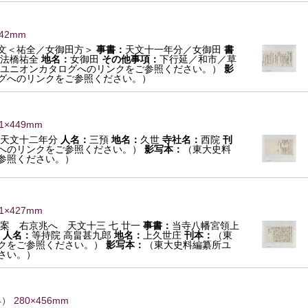
742mm
文＜祐全／女御田方＞
事書：
天文十一年分／女御田
書
法橋祐全
地名：
女御田
その他事項：
下行延／和市／草
ユニオンカタログへのリンクをご参照ください。）
影
グへのリンクをご参照ください。）
1×449mm
天文十二年分
人名：
三預
地名：
久世
寺社名：
西院
刊
へのリンクをご参照ください。）
影写本：
（東大史料
参照ください。）
1×427mm
案 右京兆へ 天文十三 七 廿一
事書：
当寺八幡宮領上
人名：
等持院 高畠甚九郎
地名：
上久世庄
刊本：
（東
クをご参照ください。）
影写本：
（東大史料編纂所ユ
さい。）
4
） 280×456mm