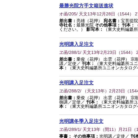
最勝光院方手文箱送進状
オ函/205/ 天文13年12月28日
（
1544
） 2
差出書：
亮雄（花押）
宛名書：
宝菩提院
寺社名：
最勝光院
その他事項：
刊本：
ください。）
影写本：
（東大史料編纂所
光明講入足注文
ヱ函/288/1/ 天文13年2月23日
（
1544
） 
差出書：
乗俊（花押） 出雲（花押） 宗
講／定使／
刊本：
（東大史料編纂所ユニ
本：
（東大史料編纂所ユニオンカタログ
光明講入足注文
ヱ函/288/2/ （天文13年）2月23日
（
154
差出書：
乗俊（花押） 出雲（花押） 宗
御講／定使／
刊本：
（東大史料編纂所ユ
本：
（東大史料編纂所ユニオンカタログ
光明講冬季入足注文
ヱ函/289/1/ 天文13年（閏11）月21日
（
事書：
その他事項：
光明講／定使／
刊