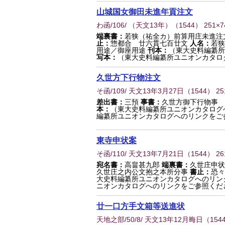
山城国女御田未進年貢注文
わ函/106/ （天文13年）
（
1544
） 251×
端裏書：
若狭（祐全カ）前算用庄未進注
止：
惣都合 廿六貫七百廿文
人名：
若狭
用途／御座用途
刊本：
（東大史料編纂所
写本：
（東大史料編纂所ユニオンカタロ
久世方下行物注文
そ函/109/ 天文13年3月27日
（
1544
） 25
差出書：
三預
事書：
久世方御下行物事 
本：
（東大史料編纂所ユニオンカタログ
編纂所ユニオンカタログへのリンクをご
東寺申状案
そ函/110/ 天文13年7月21日
（
1544
） 26
宛名書：
高畠甚九郎
端裏書：
久世庄申状
久世庄之内公文抱之本所分事
書止：
恐々
大史料編纂所ユニオンカタログへのリン
ニオンカタログへのリンクをご参照くだ
廿一口方手文箱等送進状
天地之部/50/8/ 天文13年12月晦日
（
154