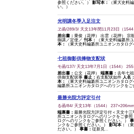
参照ください。）
影写本：
（東大史料編
い。）
光明講冬季入足注文
ヱ函/289/3/ 天文13年閏11月23日
（
1544
差出書：
乗俊（花押） 出雲（花押） 宗
御講／定使／
刊本：
（東大史料編纂所ユ
本：
（東大史料編纂所ユニオンカタログ
七祖御影供捧物支配状
モ函/137/ 天文13年7月1日
（
1544
） 25
差出書：
公文（花押）
端裏書：
去年七祖
供御支配状事
書止：
右支配状如件
人名
本：
（東大史料編纂所ユニオンカタログ
編纂所ユニオンカタログへのリンクをご
最勝光院方評定引付
る函/84/ 天文13年
（
1544
） 237×206m
端裏書：
最勝光院方評定引付＜天文十三
所ユニオンカタログへのリンクをご参照
ログへのリンクをご参照ください。）
事
ンクをご参照ください。）
影写本：
（東
ださい。）
事書：
従新見...