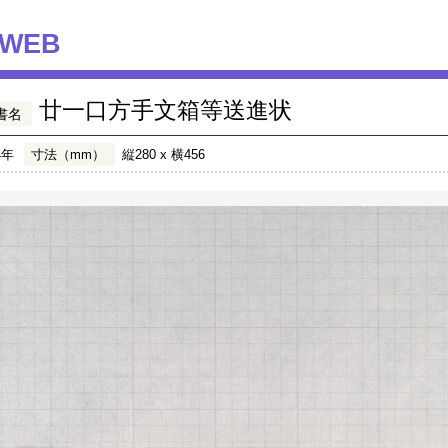
WEB
廿一口方手文箱等送進状
書名
4年
寸法（mm）
縦280 x 横456