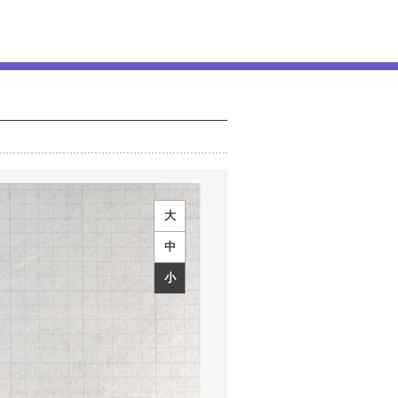
大
中
小