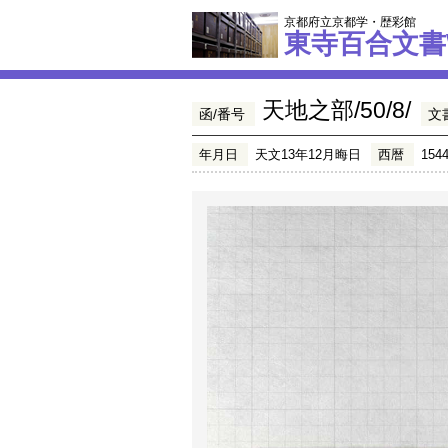
京都府立京都学・歴彩館
東寺百合文書
天地之部/50/8/
函/番号
文
年月日
天文13年12月晦日
西暦
154