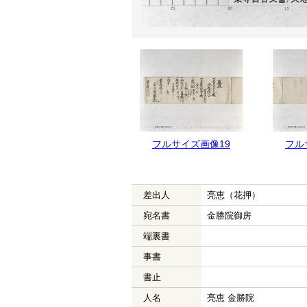
フルサイズ画像20
フルサイズ画像19
フル
差出人
亮恵（花押）
宛名書
金勝院御房
端裏書
事書
書止
人名
亮恵 金勝院