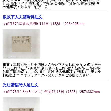
状之事
書止：
右所支配状如件
人名：
和田兵庫 公文
地名：
上久
世庄 鳥羽トイタ
寺社名：
光幢院 金勝院 宝輪院 宝厳院 御塔
そ
の他事項：
御奉行 納所 公...
坂以下人夫酒肴料注文
キ函/167/ 享禄元年閏9月14日
（
1528
） 226×293mm
事書：
享禄元壬九月十四日／さかい下人夫しゆかう
人名：
与十
郎 与五郎 与三郎 弥九郎 新門さへも五郎 連承 新四郎 三郎四郎
治郎二郎
地名：
北山吹 新門 五段
その他事項：
刊本：
（東大史
料編纂所ユニオンカタログへのリンクをご参照ください...
光明講臨時入足注文
ヱ函/275/1/ 大永8（ママ）年閏9月18日
（
1528
） 257×362mm