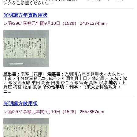
ンクをご参照ください。...
光明講方年貢散用状
レ函/296/ 享禄元年閏9月10日
（
1528
） 243×1274mm
差出書：
宗寿（花押）
端裏書：
光明講方年貢算用状＜大永七＜
丁亥＞年分次享禄元□＜戌子＞年閏九月十日＞勘定畢＞
人名：
弥
四郎 次郎五郎 乗円 高善 円慶 ひこ五郎 宗寿 真照 宗淳
地名：
上
野庄 梅宮 松尾 狐塚
その他事項：
刊本：
（東大史料編纂所ユ
ニ...
光明講方散用状
レ函/297/ 享禄元年閏9月10日
（
1528
） 265×857mm