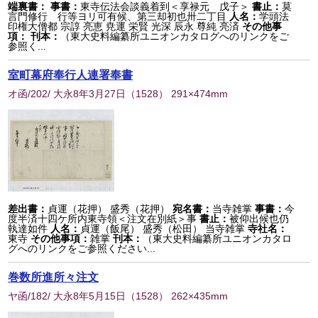
端裏書：
事書：
東寺伝法会談義着到＜享禄元 戊子＞
書止：
莫
言門修行 行等ヨリ可有候、第三却初也卅二丁目
人名：
学頭法
印権大僧都 宗諄 亮恵 尭運 栄賢 光深 辰永 尊純 亮済
その他事
項：
刊本：
（東大史料編纂所ユニオンカタログへのリンクをご
参照く...
室町幕府奉行人連署奉書
オ函/202/ 大永8年3月27日
（
1528
） 291×474mm
差出書：
貞運（花押） 盛秀（花押）
宛名書：
当寺雑掌
事書：
今
度半済十四ケ所内東寺領＜注文在別紙＞事
書止：
被仰出候也仍
執達如件
人名：
貞運（飯尾） 盛秀（松田） 当寺雑掌
寺社名：
東寺
その他事項：
雑掌
刊本：
（東大史料編纂所ユニオンカタロ
グへのリンクをご参照ください...
巻数所進所々注文
ヤ函/182/ 大永8年5月15日
（
1528
） 262×435mm