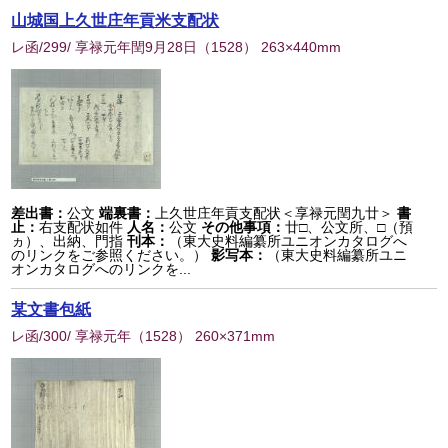
山城国上久世庄年貢米支配状
レ函/299/ 享禄元年閏9月28日
（
1528
） 263×440mm
差出書：
公文
端裏書：
上久世庄年貢支配状＜享禄元閏九廿＞
書
止：
右支配状如件
人名：
公文
その他事項：
廿□、公文所、□（預
ヵ）、出納、門指
刊本：
（東大史料編纂所ユニオンカタログへ
のリンクをご参照ください。）
影写本：
（東大史料編纂所ユニ
オンカタログへのリンクを...
某文書包紙
レ函/300/ 享禄元年
（
1528
） 260×371mm