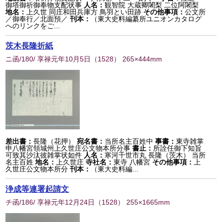
御塔御祈御奉物支配状事
人名：
観智院 大蔵卿闍梨 二位阿闍梨
地名：
上久世 同庄和田兵庫方 鳥羽とい田跡
その他事項：
公文所
／御奉行／北面預／
刊本：
（東大史料編纂所ユニオンカタログ
へのリンクをご...
茨木長隆折紙
ニ函/180/ 享禄元年10月5日
（
1528
） 265×444mm
差出書：
長隆（花押）
宛名書：
当所名主百姓中
事書：
東寺雑掌
申八幡宮領城州上久世庄公文物本所分事
書止：
所詮任御下知旨
可致其沙汰彼雑掌状如件
人名：
寒河千世市丸 長隆（茨木） 当所
名主百姓
地名：
上久世庄
寺社名：
東寺 八幡宮
その他事項：
上
久世庄公文物本所分
刊本：
（東大史料編...
浄成等連署起請文
チ函/186/ 享禄元年12月24日
（
1528
） 255×1665mm