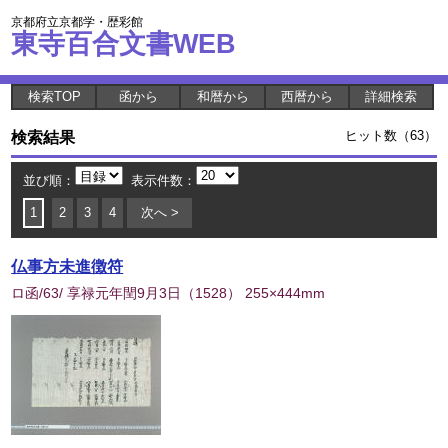
京都府立京都学・歴彩館
東寺百合文書WEB
検索TOP
函から
和暦から
西暦から
詳細検索
検索結果
ヒット数（63）
並び順：
表示件数：
1
2
3
4
次へ >
仏事方未進徴符
ロ函/63/ 享禄元年閏9月3日
（
1528
） 255×444mm