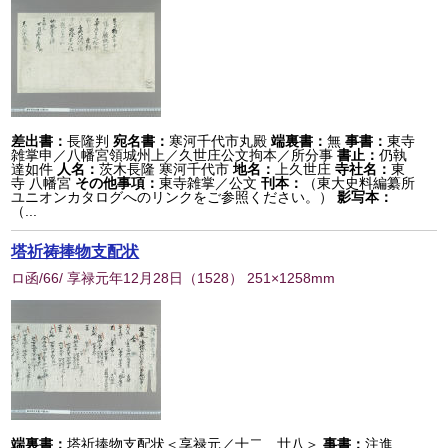
差出書：
長隆判
宛名書：
寒河千代市丸殿
端裏書：
無
事書：
東寺
雑掌申／八幡宮領城州上／久世庄公文拘本／所分事
書止：
仍執
達如件
人名：
茨木長隆 寒河千代市
地名：
上久世庄
寺社名：
東
寺 八幡宮
その他事項：
東寺雑掌／公文
刊本：
（東大史料編纂所
ユニオンカタログへのリンクをご参照ください。）
影写本：
（...
塔祈祷捧物支配状
ロ函/66/ 享禄元年12月28日
（
1528
） 251×1258mm
端裏書：
塔祈捧物支配状＜享禄元／十二 廿八＞
事書：
注進