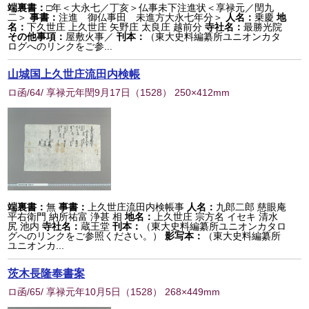
端裏書：
□年＜大永七／丁亥＞仏事未下注進状＜享禄元／閏九
二＞
事書：
注進 御仏事田 未進方大永七年分＞
人名：
乗慶
地
名：
下久世庄 上久世庄 矢野庄 太良庄 越前分
寺社名：
最勝光院
その他事項：
屋敷火事／
刊本：
（東大史料編纂所ユニオンカタ
ログへのリンクをご参...
山城国上久世庄流田内検帳
ロ函/64/ 享禄元年閏9月17日
（
1528
） 250×412mm
端裏書：
無
事書：
上久世庄流田内検帳事
人名：
九郎二郎 慈眼庵
平右衛門 納所祐富 浄甚 相
地名：
上久世庄 宗方名 イセキ 清水
尻 池内
寺社名：
蔵王堂
刊本：
（東大史料編纂所ユニオンカタロ
グへのリンクをご参照ください。）
影写本：
（東大史料編纂所
ユニオンカ...
茨木長隆奉書案
ロ函/65/ 享禄元年10月5日
（
1528
） 268×449mm