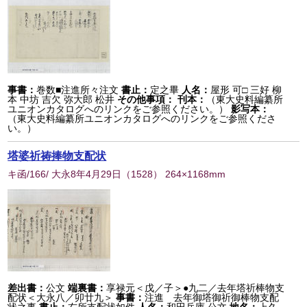
事書：
巻数■注進所々注文
書止：
定之畢
人名：
屋形 可□ 三好 柳
本 中坊 吉欠 弥大郎 松井
その他事項：
刊本：
（東大史料編纂所
ユニオンカタログへのリンクをご参照ください。）
影写本：
（東大史料編纂所ユニオンカタログへのリンクをご参照くださ
い。）
塔婆祈祷捧物支配状
キ函/166/ 大永8年4月29日
（
1528
） 264×1168mm
差出書：
公文
端裏書：
享禄元＜戊／子＞●九二／去年塔祈棒物支
配状＜大永八／卯廿九＞
事書：
注進 去年御塔御祈御棒物支配