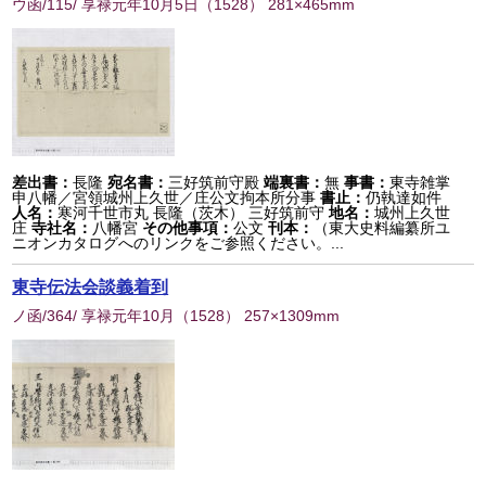
ウ函/115/ 享禄元年10月5日
（
1528
） 281×465mm
差出書：
長隆
宛名書：
三好筑前守殿
端裏書：
無
事書：
東寺雑掌
申八幡／宮領城州上久世／庄公文拘本所分事
書止：
仍執達如件
人名：
寒河千世市丸 長隆（茨木） 三好筑前守
地名：
城州上久世
庄
寺社名：
八幡宮
その他事項：
公文
刊本：
（東大史料編纂所ユ
ニオンカタログへのリンクをご参照ください。...
東寺伝法会談義着到
ノ函/364/ 享禄元年10月
（
1528
） 257×1309mm