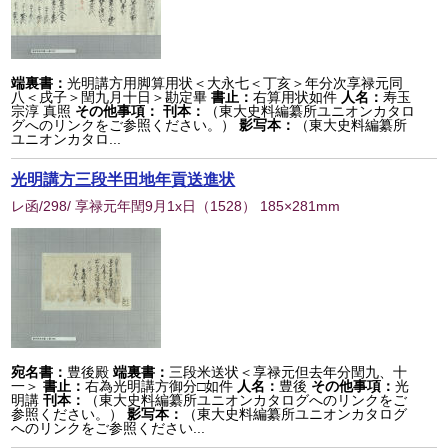
端裏書：
光明講方用脚算用状＜大永七＜丁亥＞年分次享禄元同
八＜戌子＞閏九月十日＞勘定畢
書止：
右算用状如件
人名：
寿玉
宗淳 真照
その他事項：
刊本：
（東大史料編纂所ユニオンカタロ
グへのリンクをご参照ください。）
影写本：
（東大史料編纂所
ユニオンカタロ...
光明講方三段半田地年貢送進状
レ函/298/ 享禄元年閏9月1x日
（
1528
） 185×281mm
宛名書：
豊後殿
端裏書：
三段米送状＜享禄元但去年分閏九、十
一＞
書止：
右為光明講方御分□如件
人名：
豊後
その他事項：
光
明講
刊本：
（東大史料編纂所ユニオンカタログへのリンクをご
参照ください。）
影写本：
（東大史料編纂所ユニオンカタログ
へのリンクをご参照ください...