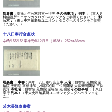
端裏書：
享禄元年分寒河方一行等
その他事項：
刊本：
（東大史
料編纂所ユニオンカタログへのリンクをご参照ください。）
影
写本：
（東大史料編纂所ユニオンカタログへのリンクをご参照
ください。）
十八口奉行合点状
ネ函/155/15/ 享禄元年12月日
（
1528
） 252×433mm
端裏書：
事書：
来年十八口奉行合点事
人名：
観智院 光幢院 宝
輪院 光明院 宰相律師 少将阿闍梨 二位阿闍梨 大蔵卿阿闍梨 三位
真淳
寺社名：
観智院 光憧院 宝輪院 光明院
その他事項：
十八口
奉行
刊本：
（東大史料編纂所ユニオンカタログへのリンクを
ご...
茨木長隆奉書案