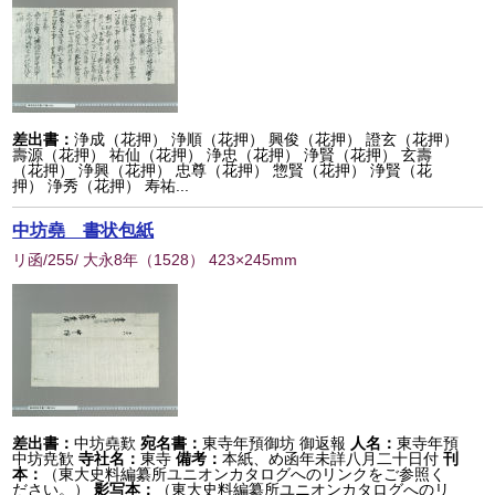
差出書：
浄成（花押） 浄順（花押） 興俊（花押） 證玄（花押）
壽源（花押） 祐仙（花押） 浄忠（花押） 浄賢（花押） 玄壽
（花押） 浄興（花押） 忠尊（花押） 惣賢（花押） 浄賢（花
押） 浄秀（花押） 寿祐...
中坊堯 書状包紙
リ函/255/ 大永8年
（
1528
） 423×245mm
差出書：
中坊堯歎
宛名書：
東寺年預御坊 御返報
人名：
東寺年預
中坊尭歓
寺社名：
東寺
備考：
本紙、め函年未詳八月二十日付
刊
本：
（東大史料編纂所ユニオンカタログへのリンクをご参照く
ださい。）
影写本：
（東大史料編纂所ユニオンカタログへのリ