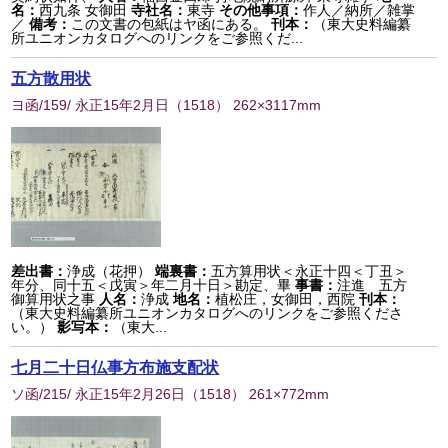
名：
西九条 女御田
寺社名：
東寺
その他事項：
作人／納所／雑掌
／
備考：
この文書の包紙はヤ函にある。
刊本：
（東大史料編纂
所ユニオンカタログへのリンクをご参照くだ...
五方散用状
ヨ函/159/ 永正15年2月日
（
1518
） 262×3117mm
差出書：
浄成（花押）
端裏書：
五方算用状＜永正十四＜丁丑＞
年分、同十五＜戊寅＞年二月十日＞勘定、畢
事書：
注進 五方
御算用状之事
人名：
浄成
地名：
植松庄，女御田，西院
刊本：
（東大史料編纂所ユニオンカタログへのリンクをご参照くださ
い。）
影写本：
（東大...
七月二十日仏事方布施支配状
ソ函/215/ 永正15年2月26日
（
1518
） 261×772mm