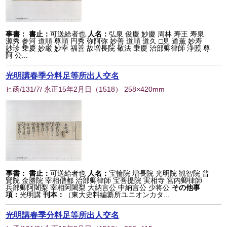
事書：
書止：
可送給者也
人名：
弘泉 俊慶 妙慶 周林 寿王 寿泉
源秀 参河 道順 尊順 円秀 弥阿弥 妙善 道順 道久 □見 道薫 妙寿
妙珍 乗慶 妙厳 妙幸 福善 故増長院 敬法 乗慶 治部卿律師 浄照 尊
阿 公...
光明講春季分料足等所出人交名
ヒ函/131/7/ 永正15年2月日
（
1518
） 258×420mm
事書：
書止：
可送給者也
人名：
宝輪院 増長院 光明院 観智院 普
賢院 金勝院 宰相僧都 治部卿律師 宝菩提院 実相寺 宮内卿律師
兵部卿阿闍梨 宰相阿闍梨 大納言公 中納言公 少将公
その他事
項：
光明講
刊本：
（東大史料編纂所ユニオンカタ...
光明講春季分料足等所出人交名