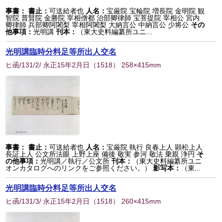
事書：
書止：
可送給者也
人名：
宝厳院 宝輪院 増長院 金明院 観
智院 普賢院 金勝院 宰相僧都 治部卿律師 宝菩提院 宰相公 宮内
卿律師 兵部卿阿闍梨 宰相阿闍梨 大納言公 中納言公 少将公
その
他事項：
光明講
刊本：
（東大史料編纂所ユニ...
光明講臨時分料足等所出人交名
ヒ函/131/2/ 永正15年2月日
（
1518
） 258×415mm
事書：
書止：
可送給者也
人名：
宝厳院 執行 良春上人 顕松上人
長証上人 公文所法眼 上野上座 備後 敬実 参河 敬法 乗親 浄円
そ
の他事項：
光明講／執行／公文所
刊本：
（東大史料編纂所ユニ
オンカタログへのリンクをご参照ください。）
影写本：
（東...
光明講臨時分料足等所出人交名
ヒ函/131/3/ 永正15年2月日
（
1518
） 260×415mm