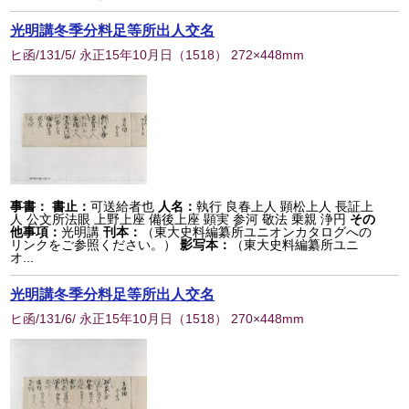
光明講冬季分料足等所出人交名
ヒ函/131/5/ 永正15年10月日
（
1518
） 272×448mm
事書：
書止：
可送給者也
人名：
執行 良春上人 顕松上人 長証上
人 公文所法眼 上野上座 備後上座 顕実 参河 敬法 乗親 浄円
その
他事項：
光明講
刊本：
（東大史料編纂所ユニオンカタログへの
リンクをご参照ください。）
影写本：
（東大史料編纂所ユニ
オ...
光明講冬季分料足等所出人交名
ヒ函/131/6/ 永正15年10月日
（
1518
） 270×448mm