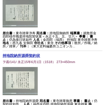
差出書：
東寺雑掌浄寿
宛名書：
持地院御納所
端裏書：
就散所金
四郎様作職遣持地院契状案＜永正十五、五、廿六＞
事書：
書
止：
仍為後日状如件
人名：
金四郎（福西） 持地院 東寺雑掌浄寿
地名：
西九条 女御田
寺社名：
東寺
その他事項：
散所／作職／納
所／雑掌／
刊本：
（東大史料編纂所ユニオンカ...
持地院納所源舜契約状
ヲ函/141/ 永正15年6月1日
（
1518
） 273×450mm
差出書：
持地院納所源舜
宛名書：
東寺雑掌御房
事書：
書止：
仍
契約状如件、
人名：
福西金四郎 持地院納所源舜 東寺雑掌
地