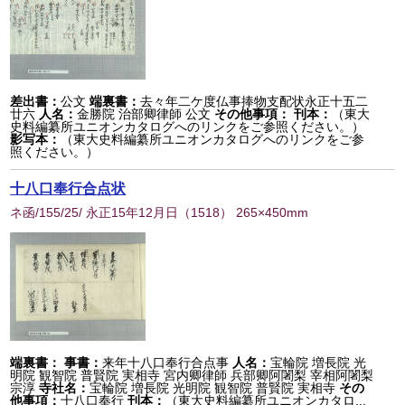
差出書：
公文
端裏書：
去々年二ケ度仏事捧物支配状永正十五二
廿六
人名：
金勝院 治部卿律師 公文
その他事項：
刊本：
（東大
史料編纂所ユニオンカタログへのリンクをご参照ください。）
影写本：
（東大史料編纂所ユニオンカタログへのリンクをご参
照ください。）
十八口奉行合点状
ネ函/155/25/ 永正15年12月日
（
1518
） 265×450mm
端裏書：
事書：
来年十八口奉行合点事
人名：
宝輪院 増長院 光
明院 観智院 普賢院 実相寺 宮内卿律師 兵部卿阿闍梨 宰相阿闍梨
宗淳
寺社名：
宝輪院 増長院 光明院 観智院 普賢院 実相寺
その
他事項：
十八口奉行
刊本：
（東大史料編纂所ユニオンカタロ...