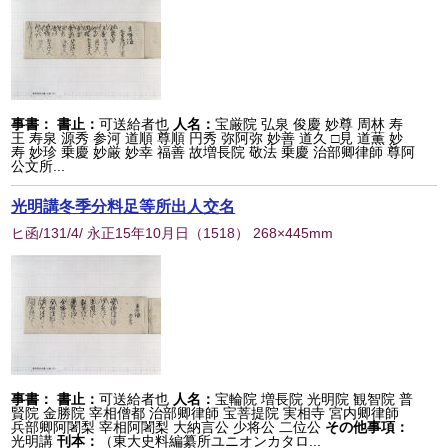
事書：
書止：
可送給者也
人名：
宝厳院 弘泉 俊慶 妙尊 周林 寿
王 寿泉 源秀 参河 道順 尊順 円秀 弥阿弥 妙善 道久 □見 道薫 妙
寿 妙珍 乗慶 妙厳 妙幸 福善 故増長院 敬法 乗慶 治部卿律師 尊阿
公文所...
光明講冬季分料足等所出人交名
ヒ函/131/4/ 永正15年10月日
（
1518
） 268×445mm
事書：
書止：
可送給者也
人名：
宝輪院 増長院 光明院 観智院 普
賢院 金勝院 宰相僧都 治部卿律師 宝菩提院 実相寺 宮内卿律師
兵部卿阿闍梨 宰相阿闍梨 大納言公 少将公 二位公
その他事項：
光明講
刊本：
（東大史料編纂所ユニオンカタロ...