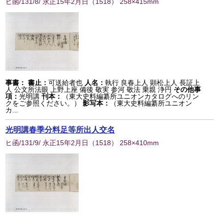
ヒ函/131/8/ 永正15年2月日
（
1518
） 258×415mm
事書：
書止：
可送給者也
人名：
執行 良春上人 顕松上人 長証上
人 公文所法眼 上野上座 備後 敬実 参河 敬法 乗親 浄円
その他事
項：
光明講
刊本：
（東大史料編纂所ユニオンカタログへのリン
クをご参照ください。）
影写本：
（東大史料編纂所ユニオン
カ...
光明講春季分料足等所出人交名
ヒ函/131/9/ 永正15年2月日
（
1518
） 258×410mm