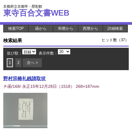
京都府立京都学・歴彩館
東寺百合文書WEB
検索TOP
函から
和暦から
西暦から
詳細検索
検索結果
ヒット数（37）
並び順：
表示件数：
1
2
次へ >
野村宗椿礼銭請取状
チ函/168/ 永正15年12月28日
（
1518
） 268×187mm