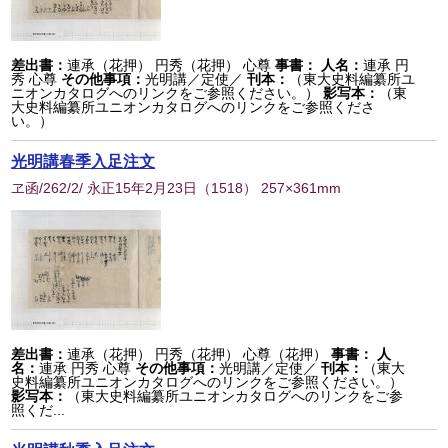
差出書：
連承（花押） 円秀（花押） 心尊
事書：
人名：
連承 円
秀 心尊
その他事項：
光明講／定使／
刊本：
（東大史料編纂所ユ
ニオンカタログへのリンクをご参照ください。）
影写本：
（東
大史料編纂所ユニオンカタログへのリンクをご参照くださ
い。）
光明講春季入足注文
ヱ函/262/2/ 永正15年2月23日
（
1518
） 257×361mm
差出書：
連承（花押） 円秀（花押） 心尊（花押）
事書：
人
名：
連承 円秀 心尊
その他事項：
光明講／定使／
刊本：
（東大
史料編纂所ユニオンカタログへのリンクをご参照ください。）
影写本：
（東大史料編纂所ユニオンカタログへのリンクをご参
照くだ...