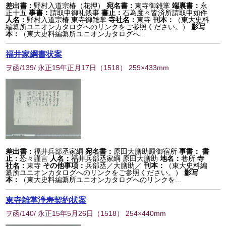
差出書：
野村入道宗椿（花押）
宛名書：
東寺御雑掌
端裏書：
永
正十五
事書：
請取申御礼銭事
書止：
右為度々皆済所請取申如件
人名：
野村入道宗椿 東寺御雑掌
寺社名：
東寺
刊本：
（東大史料
編纂所ユニオンカタログへのリンクをご参照ください。）
影写
本：
（東大史料編纂所ユニオンカタログへ...
福井家綱書状案
ヲ函/139/ 永正15年正月17日
（
1518
） 259×433mm
差出書：
福井兵部丞家綱
宛名書：
原田大膳助殿御宿所
事書：
書
止：
恐々謹言
人名：
福井兵部丞家綱 原田大膳助
地名：
巷所
寺
社名：
東寺
その他事項：
兵部丞／大膳助／
刊本：
（東大史料編
纂所ユニオンカタログへのリンクをご参照ください。）
影写
本：
（東大史料編纂所ユニオンカタログへのリンクを...
東寺雑掌浄寿契約状案
ヲ函/140/ 永正15年5月26日
（
1518
） 254×440mm