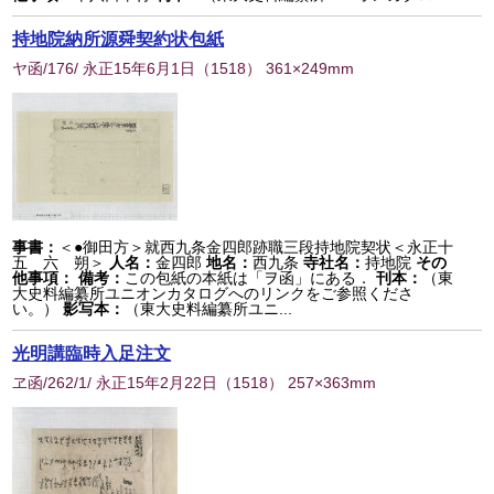
持地院納所源舜契約状包紙
ヤ函/176/ 永正15年6月1日
（
1518
） 361×249mm
事書：
＜●御田方＞就西九条金四郎跡職三段持地院契状＜永正十
五 六 朔＞
人名：
金四郎
地名：
西九条
寺社名：
持地院
その
他事項：
備考：
この包紙の本紙は「ヲ函」にある．
刊本：
（東
大史料編纂所ユニオンカタログへのリンクをご参照くださ
い。）
影写本：
（東大史料編纂所ユニ...
光明講臨時入足注文
ヱ函/262/1/ 永正15年2月22日
（
1518
） 257×363mm