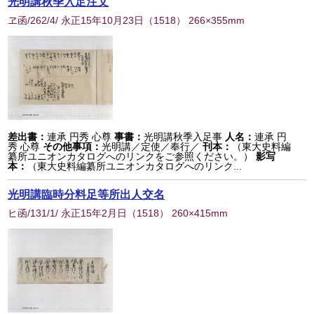
光明講秋季入足注文
ヱ函/262/4/ 永正15年10月23日
（
1518
） 266×355mm
差出書：
連承 円秀 心尊
事書：
光明講秋季入足事
人名：
連承 円
秀 心尊
その他事項：
光明講／定使／奉行／
刊本：
（東大史料編
纂所ユニオンカタログへのリンクをご参照ください。）
影写
本：
（東大史料編纂所ユニオンカタログへのリンク...
光明講臨時分料足等所出人交名
ヒ函/131/1/ 永正15年2月日
（
1518
） 260×415mm