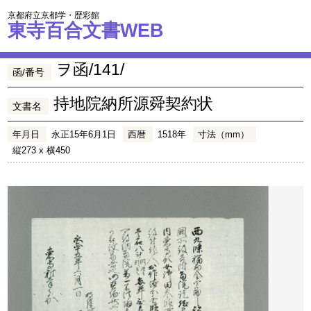
京都府立京都学・歴彩館
東寺百合文書WEB
ヲ函/141/
函/番号
持地院納所源舜契約状
文書名
年月日
永正15年6月1日
西暦
1518年
寸法（mm）
縦273 x 横450