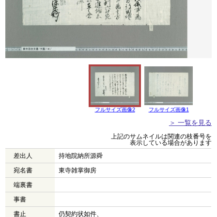
フルサイズ画像2
フルサイズ画像1
＞ 一覧を見る
上記のサムネイルは関連の枝番号を
表示している場合があります
差出人
持地院納所源舜
宛名書
東寺雑掌御房
端裏書
事書
書止
仍契約状如件、