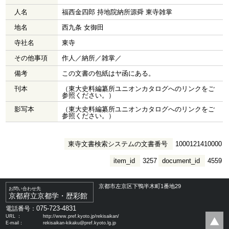
人名
福西金四郎 持地院納所源舜 東寺雑掌
地名
西九条 女御田
寺社名
東寺
その他事項
作人／納所／雑掌／
備考
この文書の包紙はヤ函にある。
刊本
（東大史料編纂所ユニオンカタログへのリンクをご
参照ください。）
影写本
（東大史料編纂所ユニオンカタログへのリンクをご
参照ください。）
東寺文書検索システムの文書番号
1000121410000
item_id
3257
document_id
4559
京都市左京区下鴨半木町1番地29
お問い合わせ先
京都府立京都学・歴彩館
075-723-4831
電話番号：
URL ：
http://www.pref.kyoto.jp/rekisaikan/
E-mail：
rekisaikan-kikaku@pref.kyoto.lg.jp