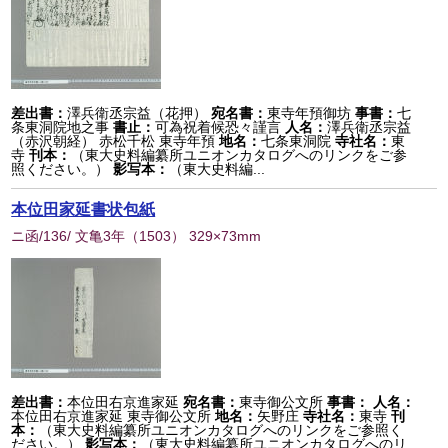
差出書：
澤兵衛丞宗益（花押）
宛名書：
東寺年預御坊
事書：
七
条東洞院地之事
書止：
可為祝着候恐々謹言
人名：
澤兵衛丞宗益
（赤沢朝経） 赤松千松 東寺年預
地名：
七条東洞院
寺社名：
東
寺
刊本：
（東大史料編纂所ユニオンカタログへのリンクをご参
照ください。）
影写本：
（東大史料編...
本位田家延書状包紙
ニ函/136/ 文亀3年
（
1503
） 329×73mm
差出書：
本位田右京進家延
宛名書：
東寺御公文所
事書：
人名：
本位田右京進家延 東寺御公文所
地名：
矢野庄
寺社名：
東寺
刊
本：
（東大史料編纂所ユニオンカタログへのリンクをご参照く
ださい。）
影写本：
（東大史料編纂所ユニオンカタログへのリ