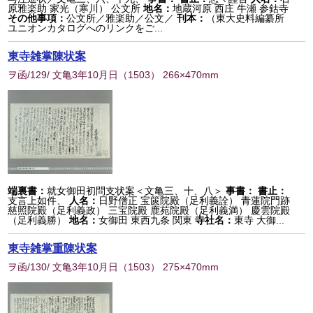
原雅楽助 家光（寒川） 公文所
地名：
地蔵河原 西庄 牛瀬 参鈷寺
その他事項：
公文所／雅楽助／公文／
刊本：
（東大史料編纂所
ユニオンカタログへのリンクをご...
東寺雑掌陳状案
ヲ函/129/ 文亀3年10月日
（
1503
） 266×470mm
端裏書：
就女御田初問支状案＜文亀三、十、八＞
事書：
書止：
支言上如件、
人名：
日野僧正 宝篋院殿（足利義詮） 青蓮院門跡
慈照院殿（足利義政） 三宝院殿 鹿苑院殿（足利義満） 慶雲院殿
（足利義勝）
地名：
女御田 東西九条 関東
寺社名：
東寺 大御...
東寺雑掌重陳状案
ヲ函/130/ 文亀3年10月日
（
1503
） 275×470mm