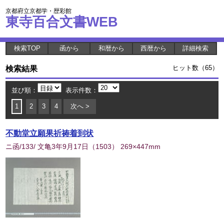
京都府立京都学・歴彩館
東寺百合文書WEB
検索TOP
函から
和暦から
西暦から
詳細検索
検索結果
ヒット数（65）
並び順：
表示件数：
1
2
3
4
次へ >
不動堂立願果祈祷着到状
ニ函/133/ 文亀3年9月17日
（
1503
） 269×447mm