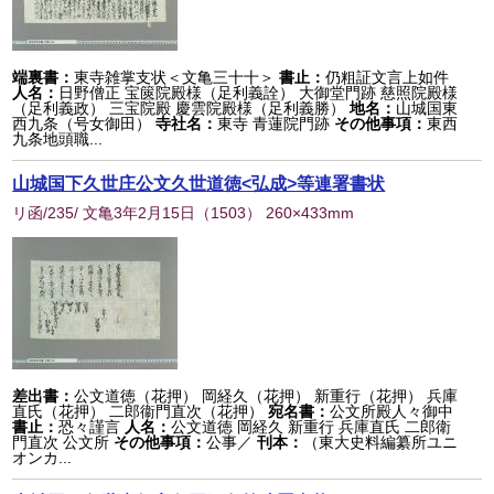
端裏書：
東寺雑掌支状＜文亀三十十＞
書止：
仍粗証文言上如件
人名：
日野僧正 宝篋院殿様（足利義詮） 大御堂門跡 慈照院殿様
（足利義政） 三宝院殿 慶雲院殿様（足利義勝）
地名：
山城国東
西九条（号女御田）
寺社名：
東寺 青蓮院門跡
その他事項：
東西
九条地頭職...
山城国下久世庄公文久世道徳<弘成>等連署書状
リ函/235/ 文亀3年2月15日
（
1503
） 260×433mm
差出書：
公文道徳（花押） 岡経久（花押） 新重行（花押） 兵庫
直氏（花押） 二郎衞門直次（花押）
宛名書：
公文所殿人々御中
書止：
恐々謹言
人名：
公文道徳 岡経久 新重行 兵庫直氏 二郎衛
門直次 公文所
その他事項：
公事／
刊本：
（東大史料編纂所ユニ
オンカ...