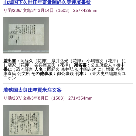
山城国下久世庄年寄衆岡経久等連署書状
リ函/236/ 文亀3年3月14日
（
1503
） 257×429mm
差出書：
岡経久（花押） 糸井弘光（花押） 小嶋吉次（花押） に
し増家（花押） 谷兵庫直氏（花押）
宛名書：
公文所殿人々御中
書止：
恐々謹言
人名：
岡経久 糸井弘光 小嶋吉次 にし増家 谷兵
庫直氏 公文所
その他事項：
御公事銭
刊本：
（東大史料編纂所ユ
ニオン...
若狭国太良庄年貢米注文案
リ函/237/ 文亀3年8月日
（
1503
） 271×354mm