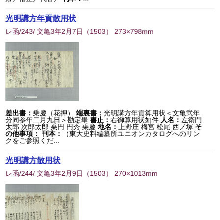
光明講方年貢散用状
レ函/243/ 文亀3年2月7日
（
1503
） 273×798mm
差出書：
乗慶（花押）
端裏書：
光明講方年貢算用状＜文亀弐年
分同参年二月九日＞勘定畢
書止：
右御算用状如件
人名：
左衛門
太郎 次郎太郎 乗円 円秀 乗慶
地名：
上野庄 梅宮 松尾 西ノ塚
そ
の他事項：
刊本：
（東大史料編纂所ユニオンカタログへのリン
クをご参照くだ...
光明講方散用状
レ函/244/ 文亀3年2月9日
（
1503
） 270×1013mm