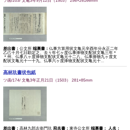
ソ函/203/ 文亀3年9月12日
（
1503
） 256×26166mm
差出書：
公文所
端裏書：
仏事方算用状文亀元辛酉年分永正二年
乙己十月七日勘定之、去々年七ヶ度仏事捧物支配状文亀三年＊
＊州、仏事八ヶ度捧物支配状文亀元十二八、仏事捧物九ヶ度支
配状文亀元十一十九、仏事六ヶ度捧物支配状文亀元十...
高林玖書状包紙
ツ函/174/ 文亀3年正月21日
（
1503
） 281×85mm
差出書：
高林九郎左衛門玖
宛名書：
東寺公文所
端裏書：
人名：