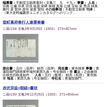
端裏書：
不動堂立願果着到＜文亀三 九 十九＞
事書：
人名：
宗典 公遍 宗承 宗演 祐源 栄舜 俊雄 真海 公戒 宝祐 杲 秀済 緑真
勝円 杲 賢仲 原珎 杲憲 賢怡
その他事項：
不動堂立願果
刊本：
（東大史料編纂所ユニオンカタログへのリンク...
室町幕府奉行人連署奉書
ニ函/134/ 文亀3年9月29日
（
1503
） 273×457mm
差出書：
元行（花押） 頼亮（花押）
宛名書：
東寺雑掌
事書：
青
蓮院御門跡雑掌申城州東西九条＜号女御田＞事
書止：
之由被仰
出候也仍執達如件
人名：
元行（飯尾） 頼亮（松田） 東寺雑
掌
地名：
東西九条（号女御田）
寺社名：
青蓮院御門...
赤沢宗益<朝経>書状
ニ函/135/ 文亀3年12月26日
（
1503
） 271×454mm