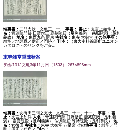
端裏書：
二問支状 文亀三、十、
事書：
書止：
支言上如件
人
名：
青蓮院門跡 日野僧正 鹿苑院殿（足利義満） 慈照院殿（足利
義政）
地名：
東西九条 関東
寺社名：
東寺 大御堂
その他事項：
雑掌／地頭職／僧正／門跡／
刊本：
（東大史料編纂所ユニオン
カタログへのリンクをご参...
東寺雑掌重陳状案
ヲ函/131/ 文亀3年11月日
（
1503
） 267×896mm
端裏書：
女御田三問之支状 文亀三、十一、十一、
事書：
書
止：
支言上如件
人名：
青蓮院門跡 日野僧正 鹿苑院殿（足利義
満） 慶雲院殿（足利義勝） 仏源院殿 等持院殿（足利尊氏）
地
名：
女御田
寺社名：
東寺 大御堂 八幡宮
その他事項：
雑掌／門
跡／僧正／代官／
刊本：
...