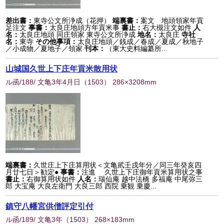
差出書：
東寺公文所浄成（花押）
端裏書：
案文 地頭領家年貢
足注文
事書：
太良庄地頭方年貢米事
書止：
右大槻注文如件
人
名：
太良庄地頭 同庄領家 東寺公文所浄成
地名：
太良庄
寺社
名：
東寺
その他事項：
太良庄地頭／銭成／春成／夏成／秋地子
／小成物／夏地子／領家
刊本：
（東大史料編纂所...
山城国久世上下庄年貢米散用状
ル函/188/ 文亀3年4月日
（
1503
） 286×3208mm
端裏書：
久世庄上下庄算用状＜文亀貮壬戌年分／同三年癸亥四
月廿七日＞勧定●
事書：
注進 久世上下庄御年貢米算用状之事
書止：
右御算用状如件
人名：
瑞仙庵 越中法橋 多福庵 中尾弥三
郎 大宝庵 大良左衛門 大良三郎 西院 乗観 乗慶...
鎮守八幡宮供僧評定引付
ル函/189/ 文亀3年
（
1503
） 268×183mm