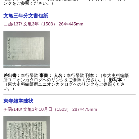
ンクをご参照ください。）
文亀三年分文書包紙
ニ函/137/ 文亀3年
（
1503
） 264×445mm
差出書：
奉行杲歎
事書：
人名：
奉行杲歎
刊本：
（東大史料編纂
所ユニオンカタログへのリンクをご参照ください。）
影写本：
（東大史料編纂所ユニオンカタログへのリンクをご参照くださ
い。）
東寺雑掌陳状
チ函/148/ 文亀3年10月日
（
1503
） 287×475mm