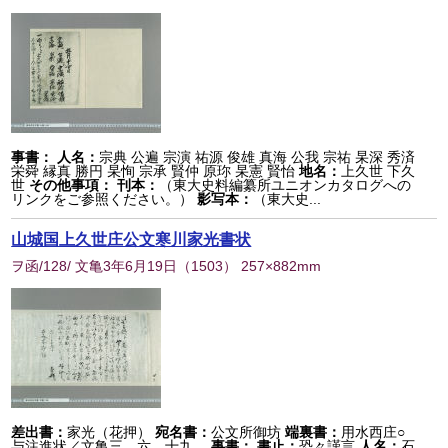
事書：
人名：
宗典 公遍 宗演 祐源 俊雄 真海 公我 宗祐 杲深 秀済
栄舜 縁真 勝円 杲恂 宗承 賢仲 原珎 杲憲 賢怡
地名：
上久世 下久
世
その他事項：
刊本：
（東大史料編纂所ユニオンカタログへの
リンクをご参照ください。）
影写本：
（東大史...
山城国上久世庄公文寒川家光書状
ヲ函/128/ 文亀3年6月19日
（
1503
） 257×882mm
差出書：
家光（花押）
宛名書：
公文所御坊
端裏書：
用水西庄○
与注進状／文亀三、六、十九、
事書：
書止：
恐々謹言
人名：
石