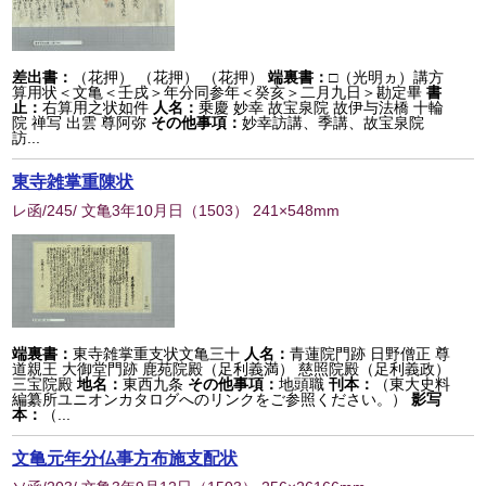
差出書：
（花押） （花押） （花押）
端裏書：
□（光明ヵ）講方
算用状＜文亀＜壬戌＞年分同参年＜癸亥＞二月九日＞勘定畢
書
止：
右算用之状如件
人名：
乗慶 妙幸 故宝泉院 故伊与法橋 十輪
院 禅写 出雲 尊阿弥
その他事項：
妙幸訪講、季講、故宝泉院
訪...
東寺雑掌重陳状
レ函/245/ 文亀3年10月日
（
1503
） 241×548mm
端裏書：
東寺雑掌重支状文亀三十
人名：
青蓮院門跡 日野僧正 尊
道親王 大御堂門跡 鹿苑院殿（足利義満） 慈照院殿（足利義政）
三宝院殿
地名：
東西九条
その他事項：
地頭職
刊本：
（東大史料
編纂所ユニオンカタログへのリンクをご参照ください。）
影写
本：
（...
文亀元年分仏事方布施支配状