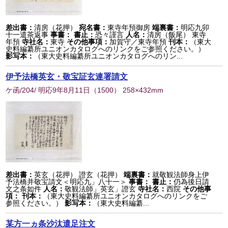
差出書：
清房（花押）
宛名書：
東寺年預御房
端裏書：
明応九卯
十一遣茶返事
事書：
書止：
恐々謹言
人名：
清房（飯尾） 東寺
年預
寺社名：
東寺
その他事項：
加賀守／東寺年預
刊本：
（東大
史料編纂所ユニオンカタログへのリンクをご参照ください。）
影写本：
（東大史料編纂所ユニオンカタログへのリン...
伊予法橋英玄・敬宝証玄連署請文
ケ函/204/ 明応9年8月11日
（
1500
） 258×432mm
差出書：
英玄（花押） 證玄（花押）
端裏書：
就敬観法師身上伊
予法橋并敬宝請文＜明応九」八十一＞
事書：
書止：
仍為後日請
文之条如件
人名：
敬観法師」英玄」證玄
寺社名：
西院
その他事
項：
刊本：
（東大史料編纂所ユニオンカタログへのリンクをご
参照ください。）
影写本：
（東大史料編纂...
某方一ヵ条沙汰遣足注文