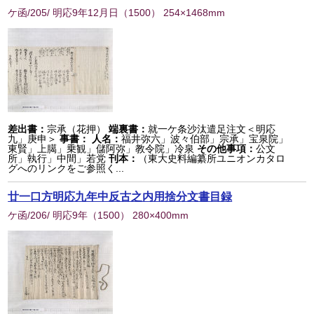
ケ函/205/ 明応9年12月日
（
1500
） 254×1468mm
差出書：
宗承（花押）
端裏書：
就一ケ条沙汰遣足注文＜明応
九」庚申＞
事書：
人名：
福井弥六」波々伯部」宗承」宝泉院」
東賢」上臈」乗観」儲阿弥」教令院」冷泉
その他事項：
公文
所」執行」中間」若党
刊本：
（東大史料編纂所ユニオンカタロ
グへのリンクをご参照く...
廿一口方明応九年中反古之内用捨分文書目録
ケ函/206/ 明応9年
（
1500
） 280×400mm