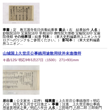
事書：
定 教王護寺長日供養結番事
書止：
右 結番如件
人名：
妙観院法印 宝泉院法印 宰相法印 佛性院大僧都 宝輪院法印 宝厳
院僧都
その他事項：
結番
刊本：
（東大史料編纂所ユニオンカタ
ログへのリンクをご参照ください。）
影写本：
（東大史料編纂
所ユニオン...
山城国上久世庄公事銭用途散用状并未進徴符
キ函/125/ 明応9年5月27日
（
1500
） 271×931mm
差出書：
公文家光（花押）
端裏書：
上久世庄公事銭徴符＜明応
八分 同九年五月廿七日進之＞
事書：
注進 上久世庄御公事銭
用途算用状之事／明応八年分
人名：
三郎衛門 八郎二郎 三郎衛門