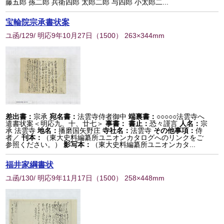
藤五郎 孫二郎 兵衛四郎 太郎二郎 与四郎 小太郎二...
宝輪院宗承書状案
ユ函/129/ 明応9年10月27日
（
1500
） 263×344mm
差出書：
宗承
宛名書：
法雲寺侍者御中
端裏書：
○○○○○法雲寺へ
遣書状案＜明応九、十、廿七＞
事書：
書止：
恐々謹言
人名：
宗
承 法雲寺
地名：
播磨国矢野庄
寺社名：
法雲寺
その他事項：
侍
者／
刊本：
（東大史料編纂所ユニオンカタログへのリンクをご
参照ください。）
影写本：
（東大史料編纂所ユニオンカタ...
福井家綱書状
ユ函/130/ 明応9年11月17日
（
1500
） 258×448mm