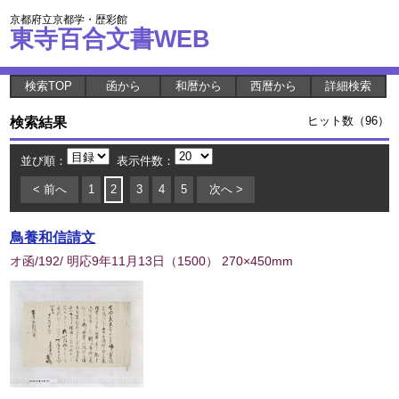
京都府立京都学・歴彩館
東寺百合文書WEB
検索TOP
函から
和暦から
西暦から
詳細検索
検索結果
ヒット数（96）
並び順：
表示件数：
< 前へ
1
2
3
4
5
次へ >
鳥養和信請文
オ函/192/ 明応9年11月13日
（
1500
） 270×450mm