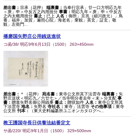
差出書：
宗承（花押）
端裏書：
当奉行宗承」廿一口方明応九年
＜庚」申＞中反古之内用捨分
事書：
明応九年＜庚」申＞中反古
之内太概用捨分
書止：
已上
人名：
御所」京兆（細川政元）」鳥
養」福井」加賀」遍照心院」海老名」乗観」英玄」証玄」敬
観」左衛門...
播磨国矢野庄公用銭送進状
コ函/38/ 明応9年6月13日
（
1500
） 263×450mm
差出書：
＊（花押）
宛名書：
東寺公文所其下法雲寺
端裏書：
矢
野庄送状＜明応九／六廿七＞／当寺明分者去年＜未＞分支配
事
書：
贈進矢野名御公用銭事
書止：
贈状如件
人名：
東寺公文所其
下法雲寺
地名：
矢野名
寺社名：
東寺」法雲寺
その他事項：
東寺
公文所
刊本：
（東大史料編纂所ユニオンカタログへ...
教王護国寺長日供養法結番定文
サ函/220/ 明応9年1月日
（
1500
） 329×500mm