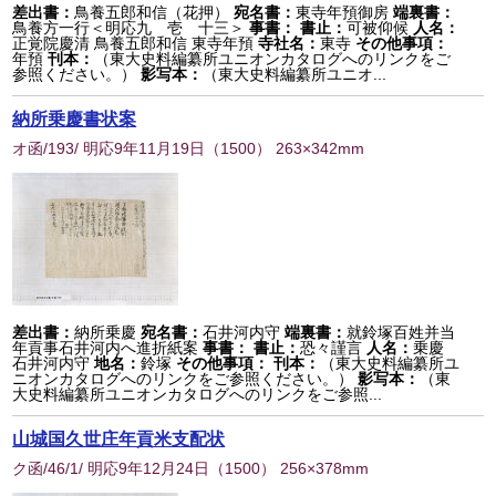
差出書：
鳥養五郎和信（花押）
宛名書：
東寺年預御房
端裏書：
鳥養方一行＜明応九 壱 十三＞
事書：
書止：
可被仰候
人名：
正覚院慶清 鳥養五郎和信 東寺年預
寺社名：
東寺
その他事項：
年預
刊本：
（東大史料編纂所ユニオンカタログへのリンクをご
参照ください。）
影写本：
（東大史料編纂所ユニオ...
納所乗慶書状案
オ函/193/ 明応9年11月19日
（
1500
） 263×342mm
差出書：
納所乗慶
宛名書：
石井河内守
端裏書：
就鈴塚百姓并当
年貢事石井河内へ進折紙案
事書：
書止：
恐々謹言
人名：
乗慶
石井河内守
地名：
鈴塚
その他事項：
刊本：
（東大史料編纂所ユ
ニオンカタログへのリンクをご参照ください。）
影写本：
（東
大史料編纂所ユニオンカタログへのリンクをご参照...
山城国久世庄年貢米支配状
ク函/46/1/ 明応9年12月24日
（
1500
） 256×378mm