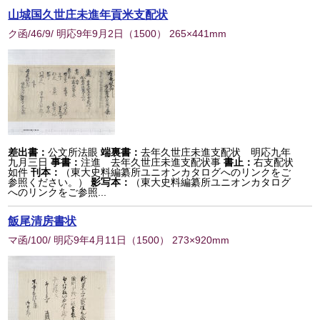
山城国久世庄未進年貢米支配状
ク函/46/9/ 明応9年9月2日
（
1500
） 265×441mm
差出書：
公文所法眼
端裏書：
去年久世庄未進支配状 明応九年
九月三日
事書：
注進 去年久世庄未進支配状事
書止：
右支配状
如件
刊本：
（東大史料編纂所ユニオンカタログへのリンクをご
参照ください。）
影写本：
（東大史料編纂所ユニオンカタログ
へのリンクをご参照...
飯尾清房書状
マ函/100/ 明応9年4月11日
（
1500
） 273×920mm