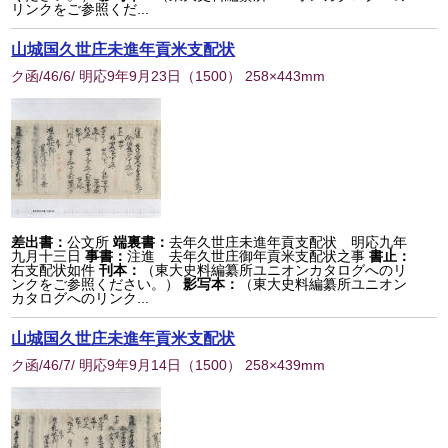
リンクをご参照くだ...
山城国久世庄未進年貢米支配状
ク函/46/6/ 明応9年9月23日
（
1500
） 258×443mm
差出書：
公文所
端裏書：
去年久世庄未進年貢支配状 明応九年
九月十三日
事書：
注進 去年久世庄御年貢米支配状之事
書止：
右支配状如件
刊本：
（東大史料編纂所ユニオンカタログへのリ
ンクをご参照ください。）
影写本：
（東大史料編纂所ユニオン
カタログへのリンク...
山城国久世庄未進年貢米支配状
ク函/46/7/ 明応9年9月14日
（
1500
） 258×439mm