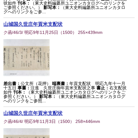
状如件
刊本：
（東大史料編纂所ユニオンカタログへのリンクを
ご参照ください。）
影写本：
（東大史料編纂所ユニオンカタロ
グへのリンクをご参...
山城国久世庄年貢米支配状
ク函/46/3/ 明応9年11月25日
（
1500
） 255×439mm
差出書：
公文所（花押）
端裏書：
年貢支配状 明応九年十一月
十五日
事書：
注進 久世庄御年貢米支配状之事
書止：
右支配状
如件
刊本：
（東大史料編纂所ユニオンカタログへのリンクをご
参照ください。）
影写本：
（東大史料編纂所ユニオンカタログ
へのリンクをご参照...
山城国久世庄年貢米支配状
ク函/46/4/ 明応9年11月3日
（
1500
） 258×446mm