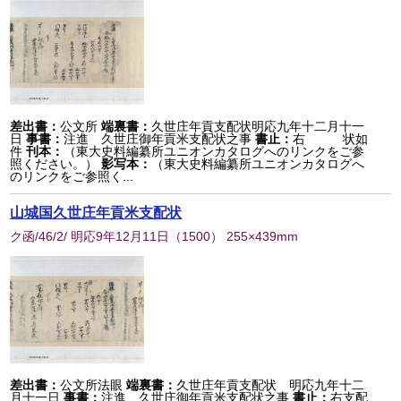
差出書：
公文所
端裏書：
久世庄年貢支配状明応九年十二月十一
日
事書：
注進 久世庄御年貢米支配状之事
書止：
右 状如
件
刊本：
（東大史料編纂所ユニオンカタログへのリンクをご参
照ください。）
影写本：
（東大史料編纂所ユニオンカタログへ
のリンクをご参照く...
山城国久世庄年貢米支配状
ク函/46/2/ 明応9年12月11日
（
1500
） 255×439mm
差出書：
公文所法眼
端裏書：
久世庄年貢支配状 明応九年十二
月十一日
事書：
注進 久世庄御年貢米支配状之事
書止：
右支配