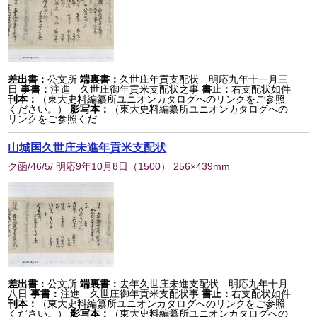
差出書：
公文所
端裏書：
久世庄年貢支配状 明応九年十一月三
日
事書：
注進 久世庄御年貢米支配状之事
書止：
右支配状如件
刊本：
（東大史料編纂所ユニオンカタログへのリンクをご参照
ください。）
影写本：
（東大史料編纂所ユニオンカタログへの
リンクをご参照くだ...
山城国久世庄未進年貢米支配状
ク函/46/5/ 明応9年10月8日
（
1500
） 256×439mm
差出書：
公文所
端裏書：
去年久世庄未進支配状 明応九年十月
八日
事書：
注進 久世庄御年貢米支配状事
書止：
右支配状如件
刊本：
（東大史料編纂所ユニオンカタログへのリンクをご参照
ください。）
影写本：
（東大史料編纂所ユニオンカタログへの