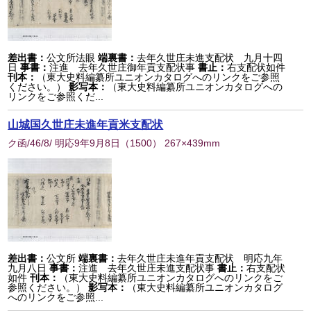
差出書：
公文所法眼
端裏書：
去年久世庄未進支配状 九月十四
日
事書：
注進 去年久世庄御年貢支配状事
書止：
右支配状如件
刊本：
（東大史料編纂所ユニオンカタログへのリンクをご参照
ください。）
影写本：
（東大史料編纂所ユニオンカタログへの
リンクをご参照くだ...
山城国久世庄未進年貢米支配状
ク函/46/8/ 明応9年9月8日
（
1500
） 267×439mm
差出書：
公文所
端裏書：
去年久世庄未進年貢支配状 明応九年
九月八日
事書：
注進 去年久世庄未進支配状事
書止：
右支配状
如件
刊本：
（東大史料編纂所ユニオンカタログへのリンクをご
参照ください。）
影写本：
（東大史料編纂所ユニオンカタログ
へのリンクをご参照...