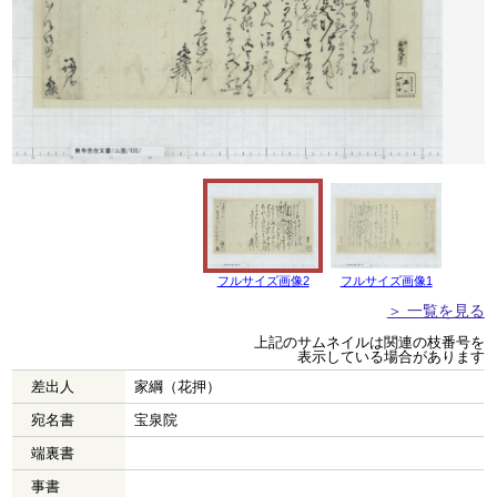
フルサイズ画像2
フルサイズ画像1
＞ 一覧を見る
上記のサムネイルは関連の枝番号を
表示している場合があります
差出人
家綱（花押）
宛名書
宝泉院
端裏書
事書