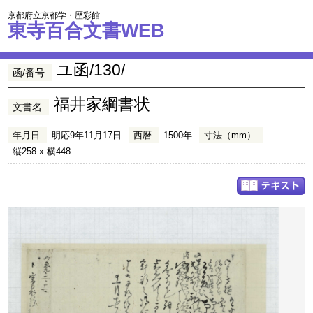
京都府立京都学・歴彩館
東寺百合文書WEB
ユ函/130/
函/番号
福井家綱書状
文書名
年月日
明応9年11月17日
西暦
1500年
寸法（mm）
縦258 x 横448