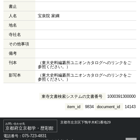
書止
人名
宝泉院 家綱
地名
寺社名
その他事項
備考
刊本
（東大史料編纂所ユニオンカタログへのリンクをご
参照ください。）
影写本
（東大史料編纂所ユニオンカタログへのリンクをご
参照ください。）
東寺文書検索システムの文書番号
1000391300000
item_id
9834
document_id
14143
京都市左京区下鴨半木町1番地29
お問い合わせ先
京都府立京都学・歴彩館
075-723-4831
電話番号：