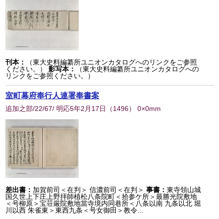
刊本：
（東大史料編纂所ユニオンカタログへのリンクをご参照
ください。）
影写本：
（東大史料編纂所ユニオンカタログへの
リンクをご参照ください。）
室町幕府奉行人連署奉書案
追加之部/22/67/ 明応5年2月17日
（
1496
） 0×0mm
差出書：
加賀前司＜在判＞ 信濃前司＜在判＞
事書：
東寺領山城
国久世上下庄上野拝師植松八条院町＜拾参ケ所＞最勝光院敷地
＜号柳原＞宝荘厳院敷地當寺境内同巷所＜八条以南 九条以北 堀
川以西 朱雀東＞東西九条＜号女御田＞教令...