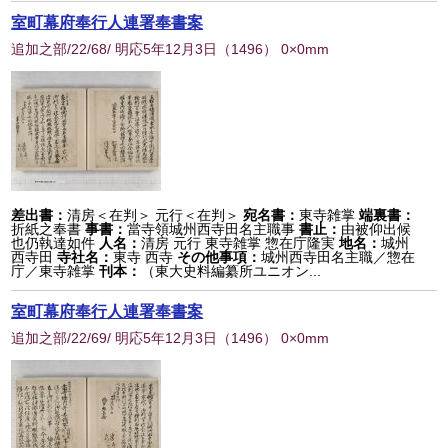
室町幕府奉行人連署奉書案
追加之部/22/68/ 明応5年12月3日
（
1496
） 0×0mm
差出書：
清房＜在判＞ 元行＜在判＞
宛名書：
東寺雑掌
端裏書：
折紙之奉書
事書：
當寺領城州西寺田名主職事
書止：
由被仰出候
也仍執達如件
人名：
清房 元行 東寺雑掌 惣在庁隆実
地名：
城州
西寺田
寺社名：
東寺 西寺
その他事項：
城州西寺田名主職／惣在
庁／東寺雑掌
刊本：
（東大史料編纂所ユニオン...
室町幕府奉行人連署奉書案
追加之部/22/69/ 明応5年12月3日
（
1496
） 0×0mm