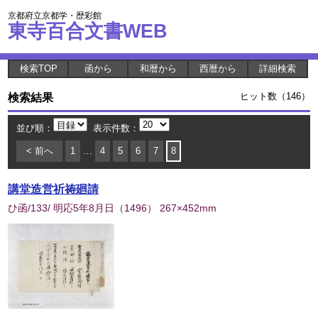
京都府立京都学・歴彩館
東寺百合文書WEB
検索TOP
函から
和暦から
西暦から
詳細検索
検索結果
ヒット数（146）
並び順：
表示件数：
< 前へ
1
…
4
5
6
7
8
講堂造営祈祷廻請
ひ函/133/ 明応5年8月日
（
1496
） 267×452mm