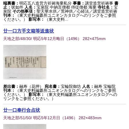
端裏書：
明応五八造営方祈祷海乗私分
事書：
講堂造営祈祷事
書
止：
状如件
人名：
宝泉院 中納言僧都 侍従僧都 海乗
寺社名：
宝
泉院
その他事項：
聖天華水供／荒神供／心経法／講堂造営祈祷
刊本：
（東大史料編纂所ユニオンカタログへのリンクをご参照
ください。）
影写本：
（東大史料...
廿一口方手文箱等送進状
天地之部/48/30/ 明応5年12月晦日
（
1496
） 282×475mm
差出書：
融寿（花押）
宛名書：
宝輪院御坊
人名：
融寿 宝輪院
刊本：
（東大史料編纂所ユニオンカタログへのリンクをご参照
ください。）
影写本：
（東大史料編纂所ユニオンカタログへの
リンクをご参照ください。）
廿一口奉行合点状
天地之部/51/50/ 明応5年12月日
（
1496
） 282×483mm