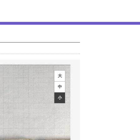
大
中
小