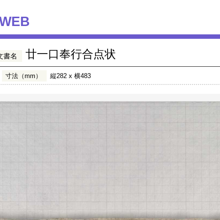
WEB
廿一口奉行合点状
文書名
寸法（mm）
縦282 x 横483