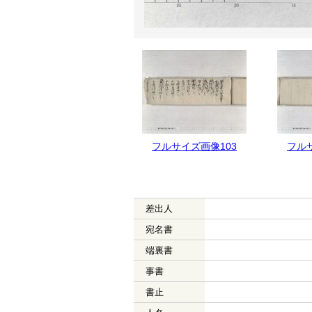
フルサイズ画像104
フルサイズ画像103
フル
差出人
宛名書
端裏書
事書
書止