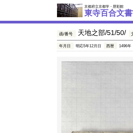
京都府立京都学・歴彩館
東寺百合文書
天地之部/51/50/
函/番号
年月日
明応5年12月日
西暦
1496年