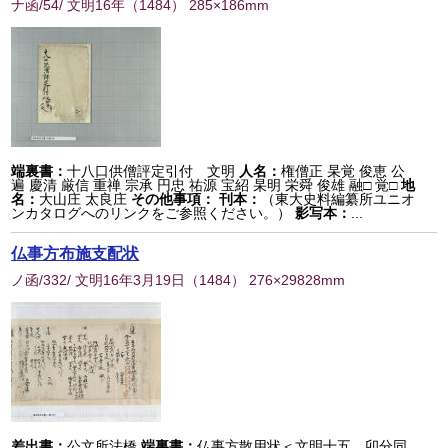
ナ函/54/ 文明16年
（
1484
） 285×186mm
端裏書：
十八口供僧評定引付 文明
人名：
権僧正 杲覚 俊恵 公
遍 慶清 厳信 重禅 宗承 円忠 祐源 宝紹 杲明 栄舜 俊雄 融□ 覚□
地
名：
大山庄 太良庄
その他事項：
刊本：
（東大史料編纂所ユニオ
ンカタログへのリンクをご参照ください。）
影写本：
...
仏事方布施支配状
ノ函/332/ 文明16年3月19日
（
1484
） 276×29828mm
差出書：
公文所法橋
端裏書：
仏事方散用状＜文明十五 卯分同