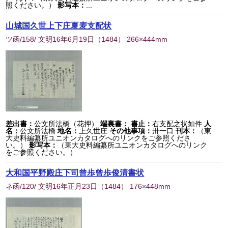
照ください。）
影写本：
...
山城国久世上下庄夏麦支配状
ツ函/158/ 文明16年6月19日
（
1484
） 266×444mm
差出書：
公文所法橋（花押）
端裏書：
書止：
右支配之状如件
人
名：
公文所法橋
地名：
上久世庄
その他事項：
卅一口
刊本：
（東
大史料編纂所ユニオンカタログへのリンクをご参照くださ
い。）
影写本：
（東大史料編纂所ユニオンカタログへのリンク
をご参照ください。）
大和国平野殿庄下司曾歩曾歩俊清書状
ネ函/120/ 文明16年正月23日
（
1484
） 176×448mm