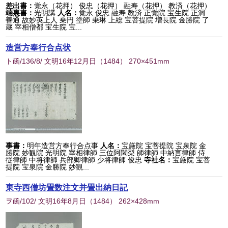
差出書：
覚永（花押） 俊忠（花押） 融寿（花押） 教済（花押）
端裏書：
光明講
人名：
覚永 俊忠 融寿 教済 正覚院 宝生院 正洞
善通 故妙英上人 乗円 塗師 乗琳 上総 宝菩提院 増長院 金勝院 了
蔵 宰相僧都 宝生院 宝...
造営方奉行合点状
ト函/136/8/ 文明16年12月日
（
1484
） 270×451mm
事書：
明年造営方奉行合点事
人名：
宝厳院 宝菩提院 宝泉院 金
勝院 妙観院 光明院 宰相律師 三位阿闍梨 師律師 中納言律師 侍
従律師 中将律師 兵部卿律師 少将律師 俊忠
寺社名：
宝厳院 宝菩
提院 宝泉院 金勝院 妙観...
東寺西僧坊畳数注文并畳出納日記
ヲ函/102/ 文明16年8月日
（
1484
） 262×428mm