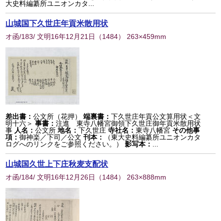
大史料編纂所ユニオンカタ...
山城国下久世庄年貢米散用状
オ函/183/ 文明16年12月21日
（
1484
） 263×459mm
差出書：
公文所（花押）
端裏書：
下久世庄年貢公文算用状＜文
明十六＞
事書：
注進 東寺八幡宮御領下久世庄御年貢米散用状
事
人名：
公文所
地名：
下久世庄
寺社名：
東寺八幡宮
その他事
項：
御神楽／下司／公文
刊本：
（東大史料編纂所ユニオンカタ
ログへのリンクをご参照ください。）
影写本：
...
山城国久世上下庄秋麦支配状
オ函/184/ 文明16年12月26日
（
1484
） 263×888mm