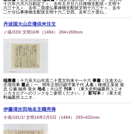
十六年六月六日勘定了＞、去年五月廿八日捧物支配状＜文明十
六三十九＞、去年二箇度仏事捧物支配状文明十六三十＞、去今
二ケ分仏事捧物支配状文明十六二廿四、去年三ケ度仏...
丹波国大山庄壇供米注文
ノ函/333/ 文明16年
（
1484
） 284×269mm
端裏書：
十六辰大山年貢二十貫文到来十一十六
事書：
注進大山
庄壇供事
書止：
一、明年正朔日鎮守菓子代
人名：
権僧正杲覚 俊
忠 公遍 融寿 覚永
地名：
大山庄
刊本：
（東大史料編纂所ユニオ
ンカタログへのリンクをご参照ください。）
影写本：
（東大史
料編纂所ユニオ...
伊藤清次田地名主職売券
オ函/181/1/ 文明16年2月5日
（
1484
） 293×432mm