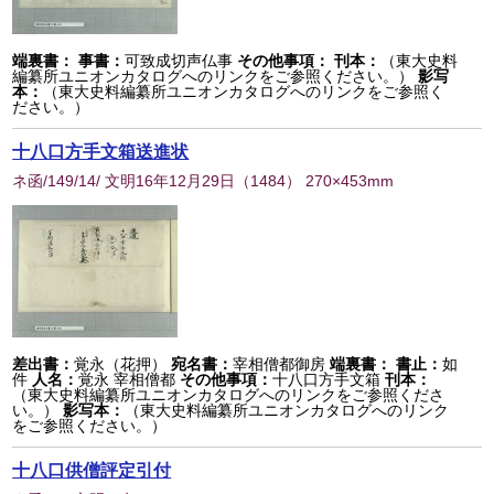
端裏書：
事書：
可致成切声仏事
その他事項：
刊本：
（東大史料
編纂所ユニオンカタログへのリンクをご参照ください。）
影写
本：
（東大史料編纂所ユニオンカタログへのリンクをご参照く
ださい。）
十八口方手文箱送進状
ネ函/149/14/ 文明16年12月29日
（
1484
） 270×453mm
差出書：
覚永（花押）
宛名書：
宰相僧都御房
端裏書：
書止：
如
件
人名：
覚永 宰相僧都
その他事項：
十八口方手文箱
刊本：
（東大史料編纂所ユニオンカタログへのリンクをご参照くださ
い。）
影写本：
（東大史料編纂所ユニオンカタログへのリンク
をご参照ください。）
十八口供僧評定引付