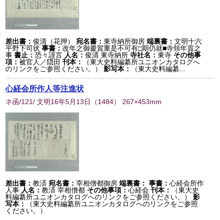
差出書：
俊清（花押）
宛名書：
東寺納所御房
端裏書：
文明十六
平野下司状
事書：
改年之御慶賀重是不可有□期仍就■寺領年貢之
事
書止：
恐々謹言
人名：
俊清 東寺納所
寺社名：
東寺
その他事
項：
被官人／隠田
刊本：
（東大史料編纂所ユニオンカタログへ
のリンクをご参照ください。）
影写本：
（東大史料編纂...
心経会所作人等注進状
ネ函/121/ 文明16年5月13日
（
1484
） 267×453mm
差出書：
教済
宛名書：
宰相僧都御房
端裏書：
事書：
心経会所作
人事
人名：
教済 宰相僧都
その他事項：
心経会
刊本：
（東大史
料編纂所ユニオンカタログへのリンクをご参照ください。）
影
写本：
（東大史料編纂所ユニオンカタログへのリンクをご参照
ください。）