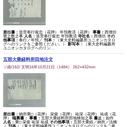
差出書：
造営奉行俊忠（花押） 年預教済（花押）
事書：
西僧坊
畳之数之事
人名：
造営奉行俊忠 年預教済
寺社名：
西僧坊
その
他事項：
奉行／年預／
刊本：
（東大史料編纂所ユニオンカタロ
グへのリンクをご参照ください。）
影写本：
（東大史料編纂所
ユニオンカタログへのリン...
五部大乗経料所田地注文
ソ函/182/ 文明16年10月21日
（
1484
） 262×432mm
差出書：
納所乗□（花押） 栄俊（花押） 祐深（花押） 祐成（花
押）
端裏書：
事書：
五部大乗経料所田地検知之事
書止：
如件
人名：
乗□ 栄俊 祐深 祐成
その他事項：
五部大乗経／納所／法橋
／
刊本：
（東大史料編纂所ユニオンカタログへのリンクをご参