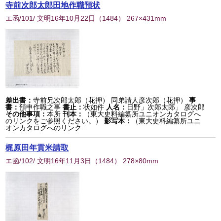
寺前次郎太郎田地作職預状
エ函/101/ 文明16年10月22日
（
1484
） 267×431mm
差出書：
寺前兄次郎太郎（花押） 同弟請人彦次郎（花押）
事
書：
預申作職之事
書止：
状如件
人名：
日野」次郎太郎」 彦次郎
その他事項：
本所
刊本：
（東大史料編纂所ユニオンカタログへ
のリンクをご参照ください。）
影写本：
（東大史料編纂所ユニ
オンカタログへのリンク...
梶原田年貢米請取
エ函/102/ 文明16年11月3日
（
1484
） 278×80mm