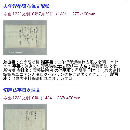
去年涅槃講布施支配状
ネ函/122/ 文明16年7月29日
（
1484
） 275×460mm
差出書：
公文所法橋
端裏書：
去年涅槃講捧物支配状文明十＊七
＊＊
事書：
注進去年涅槃講御□□支配状事
人名：
宝菩提院 公文
所法橋
寺社名：
宝菩提院
その他事項：
涅槃講
刊本：
（東大史料
編纂所ユニオンカタログへのリンクをご参照ください。）
影写
本：
（東大史料編纂所ユニオンカタロ...
切声仏事日次注文
ネ函/123/ 文明16年
（
1484
） 267×450mm