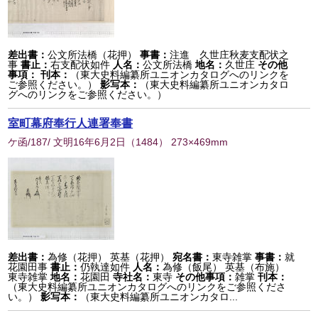
差出書：
公文所法橋（花押）
事書：
注進 久世庄秋麦支配状之
事
書止：
右支配状如件
人名：
公文所法橋
地名：
久世庄
その他
事項：
刊本：
（東大史料編纂所ユニオンカタログへのリンクを
ご参照ください。）
影写本：
（東大史料編纂所ユニオンカタロ
グへのリンクをご参照ください。）
室町幕府奉行人連署奉書
ケ函/187/ 文明16年6月2日
（
1484
） 273×469mm
差出書：
為修（花押） 英基（花押）
宛名書：
東寺雑掌
事書：
就
花園田事
書止：
仍執達如件
人名：
為修（飯尾） 英基（布施）
東寺雑掌
地名：
花園田
寺社名：
東寺
その他事項：
雑掌
刊本：
（東大史料編纂所ユニオンカタログへのリンクをご参照くださ
い。）
影写本：
（東大史料編纂所ユニオンカタロ...