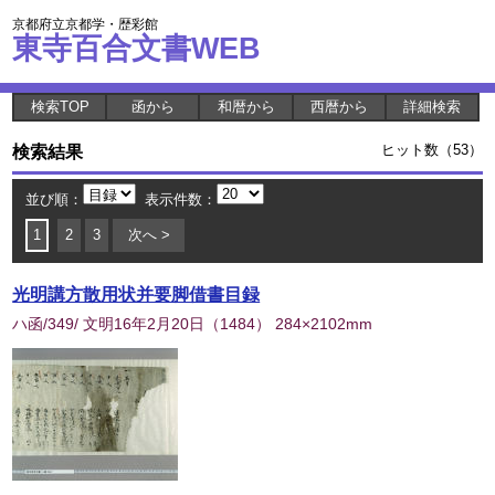
京都府立京都学・歴彩館
東寺百合文書WEB
検索TOP
函から
和暦から
西暦から
詳細検索
検索結果
ヒット数（53）
並び順：
表示件数：
1
2
3
次へ >
光明講方散用状并要脚借書目録
ハ函/349/ 文明16年2月20日
（
1484
） 284×2102mm