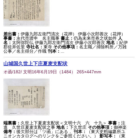
差出書：
伊藤九郎左衛門清次（花押） 伊藤小次郎善次（花押）
事書：
永代売渡申 名主職事
書止：
仍為未来売券之状如件
人
名：
太阿弥陀仏 伊藤九郎左衛門清次 伊藤小次郎善次
地名：
紀伊
郡佐井佐里
寺社名：
東寺
その他事項：
名主職／掃除料所／万雑
公事／名主得分／作職
刊本：
...
山城国久世上下庄夏麦支配状
オ函/182/ 文明16年6月19日
（
1484
） 265×447mm
端裏書：
久世上下夏麦支配状＜文明十六 六 十九＞
事書：
注
進 久世庄夏麦支配状之事
地名：
下久世庄
その他事項：
御神楽
備考：
後欠部分は「ツ函」にある．
刊本：
（東大史料編纂所ユ
ニオンカタログへのリンクをご参照ください。）
影写本：
（東