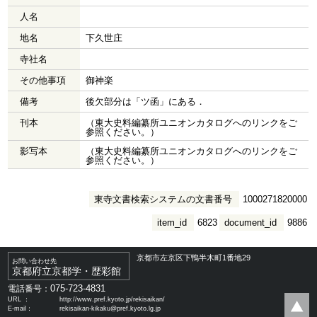
人名
地名
下久世庄
寺社名
その他事項
御神楽
備考
後欠部分は「ツ函」にある．
刊本
（東大史料編纂所ユニオンカタログへのリンクをご
参照ください。）
影写本
（東大史料編纂所ユニオンカタログへのリンクをご
参照ください。）
東寺文書検索システムの文書番号
1000271820000
item_id
6823
document_id
9886
京都市左京区下鴨半木町1番地29
お問い合わせ先
京都府立京都学・歴彩館
075-723-4831
電話番号：
URL ：
http://www.pref.kyoto.jp/rekisaikan/
E-mail：
rekisaikan-kikaku@pref.kyoto.lg.jp