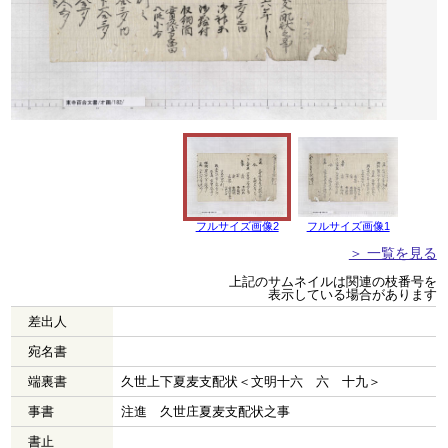
フルサイズ画像2
フルサイズ画像1
＞ 一覧を見る
上記のサムネイルは関連の枝番号を
表示している場合があります
差出人
宛名書
端裏書
久世上下夏麦支配状＜文明十六 六 十九＞
事書
注進 久世庄夏麦支配状之事
書止