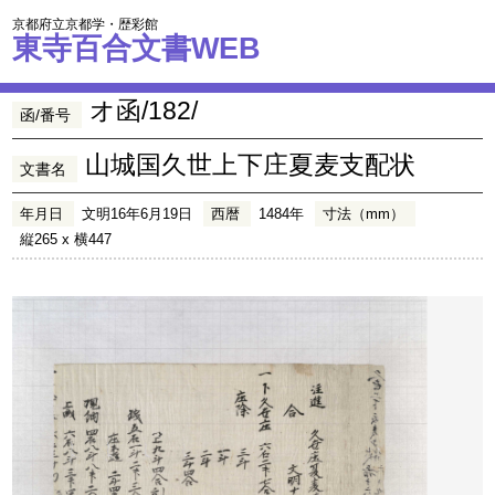
京都府立京都学・歴彩館
東寺百合文書WEB
オ函/182/
函/番号
山城国久世上下庄夏麦支配状
文書名
年月日
文明16年6月19日
西暦
1484年
寸法（mm）
縦265 x 横447