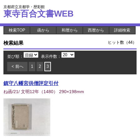
京都府立京都学・歴彩館
東寺百合文書WEB
検索TOP
函から
和暦から
西暦から
詳細検索
検索結果
ヒット数（44）
並び順：
表示件数：
< 前へ
1
2
3
鎮守八幡宮供僧評定引付
ね函/21/ 文明12年
（
1480
） 290×198mm