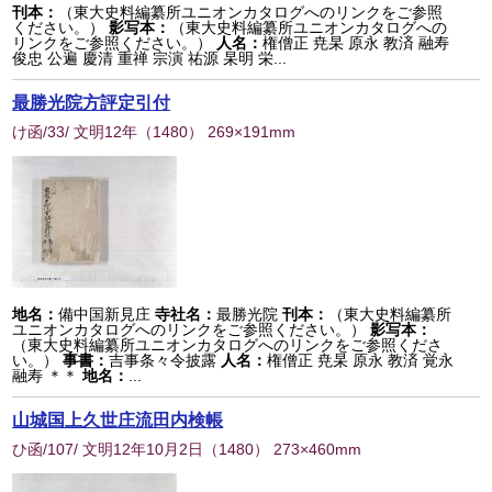
刊本：
（東大史料編纂所ユニオンカタログへのリンクをご参照
ください。）
影写本：
（東大史料編纂所ユニオンカタログへの
リンクをご参照ください。）
人名：
権僧正 尭杲 原永 教済 融寿
俊忠 公遍 慶清 重禅 宗演 祐源 杲明 栄...
最勝光院方評定引付
け函/33/ 文明12年
（
1480
） 269×191mm
地名：
備中国新見庄
寺社名：
最勝光院
刊本：
（東大史料編纂所
ユニオンカタログへのリンクをご参照ください。）
影写本：
（東大史料編纂所ユニオンカタログへのリンクをご参照くださ
い。）
事書：
吉事条々令披露
人名：
権僧正 尭杲 原永 教済 覚永
融寿 ＊＊
地名：
...
山城国上久世庄流田内検帳
ひ函/107/ 文明12年10月2日
（
1480
） 273×460mm