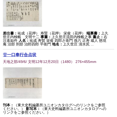
差出書：
祐成（花押） 寿賢（花押） 栄俊（花押）
端裏書：
上久
世庄内検帳 文明十二
事書：
上久世庄流田内検帳之事
書止：
右
注進如件
人名：
祐成 寿賢 栄俊 四郎さ衛門 孫六 正寿 蔵人 慈現
庵 治部 刑部 治郎四郎 平衛門
地名：
上久世庄 清水尻 ...
廿一口奉行合点状
天地之部/49/6/ 文明12年12月20日
（
1480
） 276×455mm
刊本：
（東大史料編纂所ユニオンカタログへのリンクをご参照
ください。）
影写本：
（東大史料編纂所ユニオンカタログへの
リンクをご参照ください。）