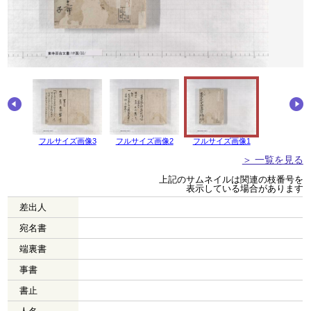
画像4
フルサイズ画像3
フルサイズ画像2
フルサイズ画像1
＞ 一覧を見る
上記のサムネイルは関連の枝番号を
表示している場合があります
差出人
宛名書
端裏書
事書
書止