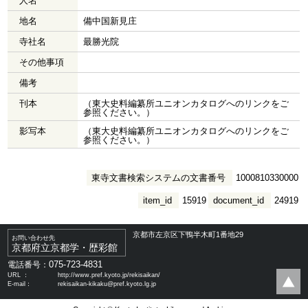
人名
地名
備中国新見庄
寺社名
最勝光院
その他事項
備考
刊本
（東大史料編纂所ユニオンカタログへのリンクをご
参照ください。）
影写本
（東大史料編纂所ユニオンカタログへのリンクをご
参照ください。）
東寺文書検索システムの文書番号
1000810330000
item_id
15919
document_id
24919
京都市左京区下鴨半木町1番地29
お問い合わせ先
京都府立京都学・歴彩館
075-723-4831
電話番号：
URL ：
http://www.pref.kyoto.jp/rekisaikan/
E-mail：
rekisaikan-kikaku@pref.kyoto.lg.jp