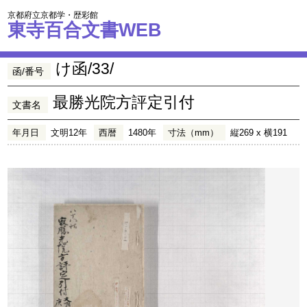
京都府立京都学・歴彩館
東寺百合文書WEB
け函/33/
函/番号
最勝光院方評定引付
文書名
年月日
文明12年
西暦
1480年
寸法（mm）
縦269 x 横191