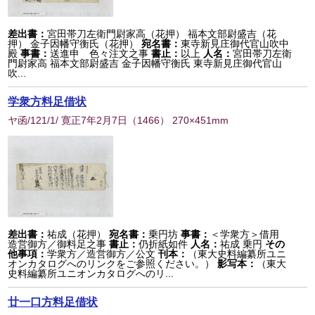
差出書：
宮田帯刀左衛門尉家高（花押） 福本文部尉盛吉（花
押） 金子因幡守衡氏（花押）
宛名書：
東寺新見庄御代官山吹中
殿
事書：
送進申 色々注文之事
書止：
以上
人名：
宮田帯刀左衛
門尉家高 福本文部尉盛吉 金子因幡守衡氏 東寺新見庄御代官山
吹...
学衆方料足借状
ヤ函/121/1/ 寛正7年2月7日
（
1466
） 270×451mm
差出書：
祐成（花押）
宛名書：
乗円坊
事書：
＜学衆方＞借用
造営御方／御料足之事
書止：
仍折紙如件
人名：
祐成 乗円
その
他事項：
学衆方／造営御方／公文
刊本：
（東大史料編纂所ユニ
オンカタログへのリンクをご参照ください。）
影写本：
（東大
史料編纂所ユニオンカタログへのリ...
廿一口方料足借状