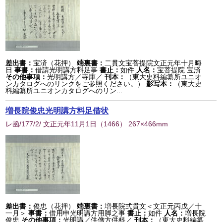
差出書：
宝済（花押）
端裏書：
二貫文宝菩提院文正元年十月晦
日
事書：
借請光明講方料足事
書止：
如件
人名：
宝菩提院 宝済
その他事項：
光明講方／寺庫／
刊本：
（東大史料編纂所ユニオ
ンカタログへのリンクをご参照ください。）
影写本：
（東大史
料編纂所ユニオンカタログへのリン...
増長院俊忠光明講方料足借状
レ函/177/2/ 文正元年11月1日
（
1466
） 267×466mm
差出書：
俊忠（花押）
端裏書：
増長院弍貫文＜文正元丙戊／十
一月＞
事書：
借用申光明講方用脚之事
書止：
如件
人名：
増長院
俊忠
その他事項：
光明講／供僧方供料／
刊本：
（東大史料編纂