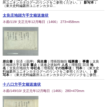
所ユニオンカタログへのリンクをご参照ください。）
影写本：
（東大史料編纂所ユニオンカタロ...
太良庄地頭方手文箱送進状
ネ函/119/ 文正元年12月晦日
（
1466
） 273×458mm
差出書：
宗済（花押）
宛名書：
増長院御坊
端裏書：
事書：
太良
庄地頭方手文箱事
書止：
送進之状如件
人名：
増長院 宗済
地
名：
太良庄地頭方
寺社名：
増長院
その他事項：
刊本：
（東大史
料編纂所ユニオンカタログへのリンクをご参照ください。）
影
写本：
（東大史料編纂所ユニオンカタログへのリンクをご参照...
十八口方手文箱送進状
ネ函/149/10/ 文正元年12月晦日
（
1466
） 280×470mm