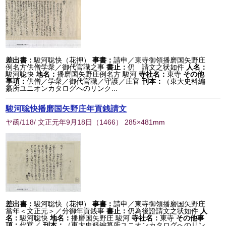
差出書：
駿河聡快（花押）
事書：
請申／東寺御領播磨国矢野庄
例名方供僧学衆／御代官職之事
書止：
仍 請文之状如件
人名：
駿河聡快
地名：
播磨国矢野庄例名方 駿河
寺社名：
東寺
その他
事項：
供僧／学衆／御代官職／守護／庄官
刊本：
（東大史料編
纂所ユニオンカタログへのリンク...
駿河聡快播磨国矢野庄年貢銭請文
ヤ函/118/ 文正元年9月18日
（
1466
） 285×481mm
差出書：
駿河聡快（花押）
事書：
請申／東寺御領播磨国矢野庄
當年＜文正元＞／分御年貢銭事
書止：
仍為後證請文之状如件
人
名：
駿河聡快
地名：
播磨国矢野庄 駿河
寺社名：
東寺
その他事
項：
代官／
刊本：
（東大史料編纂所ユニオンカタログへのリン