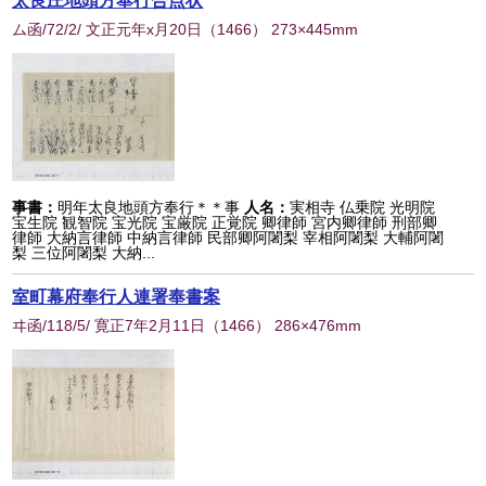
太良庄地頭方奉行合点状
ム函/72/2/ 文正元年x月20日
（
1466
） 273×445mm
事書：
明年太良地頭方奉行＊＊事
人名：
実相寺 仏乗院 光明院
宝生院 観智院 宝光院 宝厳院 正覚院 卿律師 宮内卿律師 刑部卿
律師 大納言律師 中納言律師 民部卿阿闍梨 宰相阿闍梨 大輔阿闍
梨 三位阿闍梨 大納...
室町幕府奉行人連署奉書案
ヰ函/118/5/ 寛正7年2月11日
（
1466
） 286×476mm