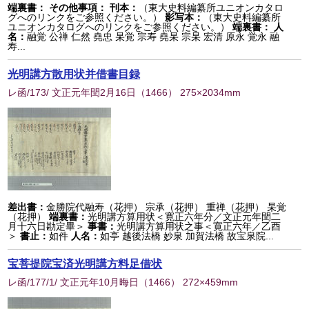
端裏書：
その他事項：
刊本：
（東大史料編纂所ユニオンカタロ
グへのリンクをご参照ください。）
影写本：
（東大史料編纂所
ユニオンカタログへのリンクをご参照ください。）
端裏書：
人
名：
融覚 公禅 仁然 堯忠 杲覚 宗寿 堯杲 宗杲 宏清 原永 覚永 融
寿...
光明講方散用状并借書目録
レ函/173/ 文正元年閏2月16日
（
1466
） 275×2034mm
差出書：
金勝院代融寿（花押） 宗承（花押） 重禅（花押） 杲覚
（花押）
端裏書：
光明講方算用状＜寛正六年分／文正元年閏二
月十六日勘定畢＞
事書：
光明講方算用状之事＜寛正六年／乙酉
＞
書止：
如件
人名：
如亭 越後法橋 妙泉 加賀法橋 故宝泉院...
宝菩提院宝済光明講方料足借状
レ函/177/1/ 文正元年10月晦日
（
1466
） 272×459mm