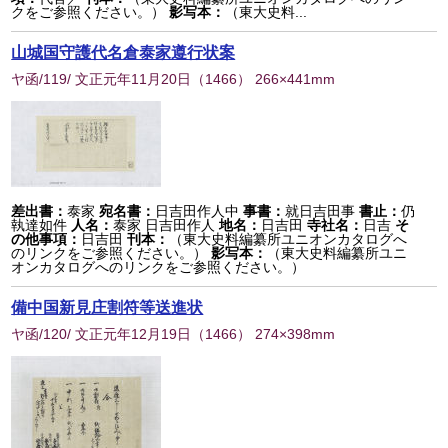
クをご参照ください。）
影写本：
（東大史料...
山城国守護代名倉泰家遵行状案
ヤ函/119/ 文正元年11月20日
（
1466
） 266×441mm
差出書：
泰家
宛名書：
日吉田作人中
事書：
就日吉田事
書止：
仍
執達如件
人名：
泰家 日吉田作人
地名：
日吉田
寺社名：
日吉
そ
の他事項：
日吉田
刊本：
（東大史料編纂所ユニオンカタログへ
のリンクをご参照ください。）
影写本：
（東大史料編纂所ユニ
オンカタログへのリンクをご参照ください。）
備中国新見庄割符等送進状
ヤ函/120/ 文正元年12月19日
（
1466
） 274×398mm