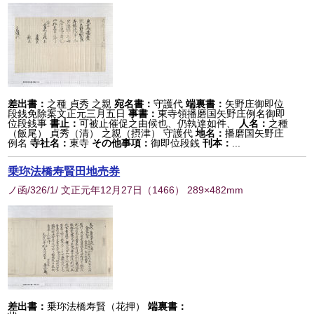
差出書：
之種 貞秀 之親
宛名書：
守護代
端裏書：
矢野庄御即位
段銭免除案文正元三月五日
事書：
東寺領播磨国矢野庄例名御即
位段銭事
書止：
可被止催促之由候也、仍執達如件、
人名：
之種
（飯尾） 貞秀（清） 之親（摂津） 守護代
地名：
播磨国矢野庄
例名
寺社名：
東寺
その他事項：
御即位段銭
刊本：
...
乗珎法橋寿賢田地売券
ノ函/326/1/ 文正元年12月27日
（
1466
） 289×482mm
差出書：
乗珎法橋寿賢（花押）
端裏書：