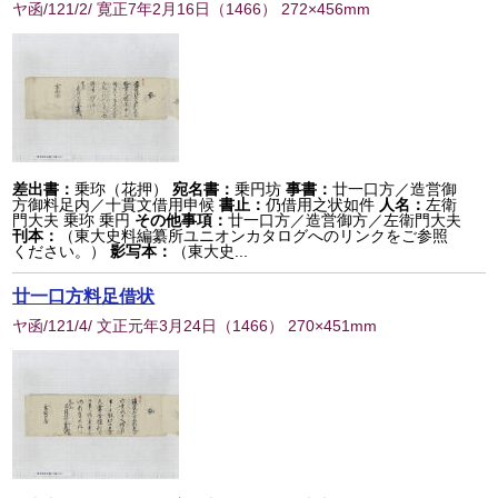
ヤ函/121/2/ 寛正7年2月16日
（
1466
） 272×456mm
差出書：
乗珎（花押）
宛名書：
乗円坊
事書：
廿一口方／造営御
方御料足内／十貫文借用申候
書止：
仍借用之状如件
人名：
左衛
門大夫 乗珎 乗円
その他事項：
廿一口方／造営御方／左衛門大夫
刊本：
（東大史料編纂所ユニオンカタログへのリンクをご参照
ください。）
影写本：
（東大史...
廿一口方料足借状
ヤ函/121/4/ 文正元年3月24日
（
1466
） 270×451mm