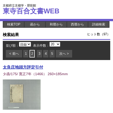
京都府立京都学・歴彩館
東寺百合文書WEB
検索TOP
函から
和暦から
西暦から
詳細検索
検索結果
ヒット数（97）
並び順：
表示件数：
< 前へ
1
2
3
4
5
次へ >
太良庄地頭方評定引付
タ函/175/ 寛正7年
（
1466
） 260×185mm