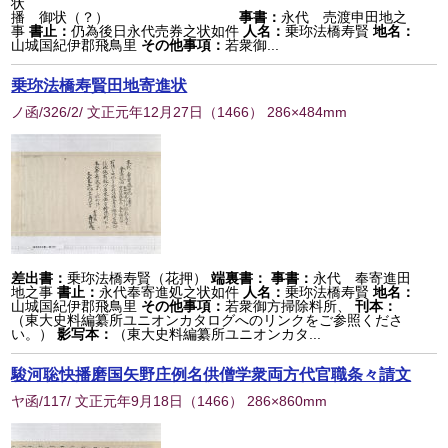
状
播 御状（？）
事書：
永代 売渡申田地之
事
書止：
仍為後日永代売券之状如件
人名：
乗珎法橋寿賢
地名：
山城国紀伊郡飛鳥里
その他事項：
若衆御...
乗珎法橋寿賢田地寄進状
ノ函/326/2/ 文正元年12月27日
（
1466
） 286×484mm
差出書：
乗珎法橋寿賢（花押）
端裏書：
事書：
永代 奉寄進田
地之事
書止：
永代奉寄進処之状如件
人名：
乗珎法橋寿賢
地名：
山城国紀伊郡飛鳥里
その他事項：
若衆御方掃除料所、
刊本：
（東大史料編纂所ユニオンカタログへのリンクをご参照くださ
い。）
影写本：
（東大史料編纂所ユニオンカタ...
駿河聡快播磨国矢野庄例名供僧学衆両方代官職条々請文
ヤ函/117/ 文正元年9月18日
（
1466
） 286×860mm