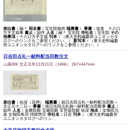
差出書：
融＊
宛名書：
宝生院御房
端裏書：
事書：
送進 十八口
方手文箱事
書止：
如件
人名：
融＊ 宝生院
寺社名：
宝生院
その
他事項：
十八口方手文箱
刊本：
（東大史料編纂所ユニオンカタ
ログへのリンクをご参照ください。）
影写本：
（東大史料編纂
所ユニオンカタログへのリンクをご参照ください。）
日吉田点礼一献料配当田数注文
ム函/69/ 文正元年12月21日
（
1466
） 267×447mm
差出書：
祐深（花押）
端裏書：
就日吉田点札一献料配当田数＜
文正元十二日＞
事書：
就日吉田点札御一献料配当田数事
書止：
如件
人名：
金勝院殿 宝厳院殿 宝菩提院殿 祐深
地名：
女御田九
条 女御田鳥羽 拝師惣庄
寺社名：
日吉
刊本：
（東大史料編纂所
ユニオンカタログへのリン...