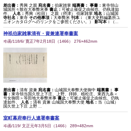
差出書：
秀興 之親
宛名書：
伯家雑掌
端裏書：
事書：
東寺領山
城国所々散在大奉弊米事
書止：
可被止催促之由候也、仍執達如
件、
人名：
秀興（松田） 之親（摂津） 伯家雑掌
地名：
山城国
寺社名：
東寺
その他事項：
大奉弊米
刊本：
（東大史料編纂所ユ
ニオンカタログへのリンクをご参照ください。）
影写本：
（...
神祇伯家雑掌清有・資兼連署奉書案
ヰ函/118/6/ 寛正7年2月18日
（
1466
） 276×462mm
差出書：
清有 資兼
宛名書：
山城国大奉弊大使御中
端裏書：
事
書：
東寺領当国久世上下庄、上野、拝師、植松庄、東西九条＜
号女御田＞等田地大奉弊米事
書止：
可被止催促之由候也、仍執
達如件、
人名：
清有 資兼 山城国大奉弊大使
地名：
当（山城）
国久世上下庄 上野 ...
室町幕府奉行人連署奉書案
ヰ函/119/ 文正元年3月5日
（
1466
） 289×482mm