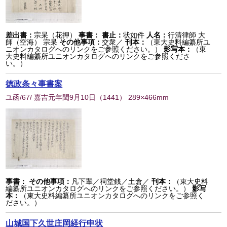
差出書：
宗杲（花押）
事書：
書止：
状如件
人名：
行清律師 大
師（空海） 宗杲
その他事項：
交衆／
刊本：
（東大史料編纂所ユ
ニオンカタログへのリンクをご参照ください。）
影写本：
（東
大史料編纂所ユニオンカタログへのリンクをご参照くださ
い。）
徳政条々事書案
ユ函/67/ 嘉吉元年閏9月10日
（
1441
） 289×466mm
事書：
その他事項：
凡下輩／祠堂銭／土倉／
刊本：
（東大史料
編纂所ユニオンカタログへのリンクをご参照ください。）
影写
本：
（東大史料編纂所ユニオンカタログへのリンクをご参照く
ださい。）
山城国下久世庄岡経行申状