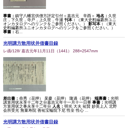
事書：
鎮守八幡宮供僧方評定引付＜嘉吉元 辛酉＞
地名：
久世
庄，下久世，寺戸，上久世，牛瀬
刊本：
（東大史料編纂所ユニ
オンカタログへのリンクをご参照ください。）
影写本：
（東大
史料編纂所ユニオンカタログへのリンクをご参照ください。）
事書：
右...
光明講方散用状并借書目録
レ函/128/ 嘉吉元年11月11日
（
1441
） 288×2547mm
差出書：
堯秀（花押） 杲慶（花押） 隆過（花押）
端裏書：
光明
講算用状永享十二年之分嘉吉元年十一月十一日畢
事書：
光明講
方算用状之事永享十二年分
人名：
明光 大夫 祐賢 妙英上人 北野
会所受光 無量寿院 善祐宝輪院下尼 性全 性心 ...
光明講方散用状并借書目録