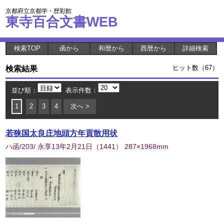
京都府立京都学・歴彩館
東寺百合文書WEB
検索TOP
函から
和暦から
西暦から
詳細検索
検索結果
ヒット数（67）
並び順：
表示件数：
1
2
3
4
次へ >
若狭国太良庄地頭方年貢散用状
ハ函/203/ 永享13年2月21日
（
1441
） 287×1968mm