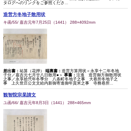
タログへのリンクをご参照くださ...
造営方冬地子散用状
キ函/55/ 嘉吉元年7月25日
（
1441
） 288×4092mm
差出書：
祐算（花押）
端裏書：
造営方算用状＜永享十二年冬地
子分／嘉吉元七月廿八日散用●＞
事書：
注進 造営御方御散用状
之事／永享拾弐年冬季分 八条町冬地子之事 大巷所冬地子之
事 上久世庄公文文給内新御寄進御年貢米之事 寺務巷所...
観智院宗杲請文
ユ函/66/ 嘉吉元年8月3日
（
1441
） 288×465mm