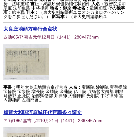
房 法印重耀
書止：
衆議所候也仍補任状如件
人名：
観智院法印
宗宝 法印重耀 中将律師
地名：
柳原
寺社名：
最勝光院
その他事
項：
給主職
刊本：
（東大史料編纂所ユニオンカタログへのリン
クをご参照ください。）
影写本：
（東大史料編纂所ユ...
太良庄地頭方奉行合点状
ム函/65/7/ 嘉吉元年12月日
（
1441
） 280×473mm
事書：
明年太良庄地頭方奉行合点
人名：
宝勝院 妙観院 宝菩提院
宝輪院 宝泉院 増長院 金勝院 金蓮院 仏土院 兵衞督大僧都 刑部
卿僧都 正覚院 治部卿僧都 弁律師 大輔律師 光明院 中将律師 宮
内卿律師 左衛門督...
頼賢大和国河原城庄代官職条々請文
ア函/196/ 嘉吉元年10月21日
（
1441
） 286×467mm