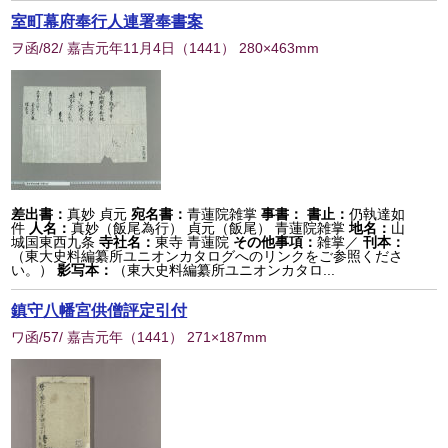
室町幕府奉行人連署奉書案
ヲ函/82/ 嘉吉元年11月4日
（
1441
） 280×463mm
差出書：
真妙 貞元
宛名書：
青蓮院雑掌
事書：
書止：
仍執達如
件
人名：
真妙（飯尾為行） 貞元（飯尾） 青蓮院雑掌
地名：
山
城国東西九条
寺社名：
東寺 青蓮院
その他事項：
雑掌／
刊本：
（東大史料編纂所ユニオンカタログへのリンクをご参照くださ
い。）
影写本：
（東大史料編纂所ユニオンカタロ...
鎮守八幡宮供僧評定引付
ワ函/57/ 嘉吉元年
（
1441
） 271×187mm