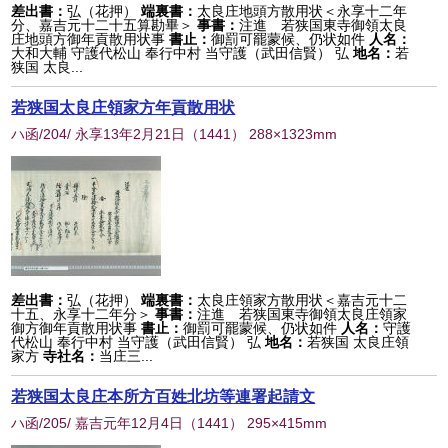
差出書：
弘（花押）
端裏書：
太良庄地頭方散用状＜永享十二年
分、嘉吉元十二十五算勘畢＞
事書：
注進 若狭国東寺御領太良
庄地頭方御年貢散用状事
書止：
御罰可罷蒙候、仍状如件
人名：
大和大輔 守護代松山 奉行中村 当守護（武田信賢） 弘
地名：
若
狭国 太良...
若狭国太良庄領家方年貢散用状
ハ函/204/ 永享13年2月21日
（
1441
） 288×1323mm
差出書：
弘（花押）
端裏書：
太良庄領家方散用状＜嘉吉元十二
十五、永享十二年分＞
事書：
注進 若狭国東寺御領太良庄領家
御方御年貢散用状事
書止：
御罰可罷蒙候、仍状如件
人名：
守護
代松山 奉行中村 当守護（武田信賢） 弘
地名：
若狭国 太良庄領
家方
寺社名：
当庄三...
若狭国太良庄本所方百姓北坊等連署起請文
ハ函/205/ 嘉吉元年12月4日
（
1441
） 295×415mm