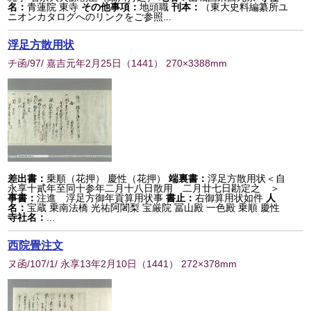
名：
青蓮院 東寺
その他事項：
地頭職
刊本：
（東大史料編纂所ユ
ニオンカタログへのリンクをご参照...
浮足方散用状
チ函/97/ 嘉吉元年2月25日
（
1441
） 270×3388mm
差出書：
乗順（花押） 慶性（花押）
端裏書：
浮足方散用状＜自
永享十貳年至同十参年二月十八日散用 二月廿七日勘定之 ＞
事書：
注進 浮足方御年貢算用状事
書止：
右御算用状如件
人
名：
宝蔵 乗南法橋 光祐阿闍梨 宝厳院 冨山殿 一色殿 乗順 慶性
寺社名：
...
西院畳注文
ヌ函/107/1/ 永享13年2月10日
（
1441
） 272×378mm