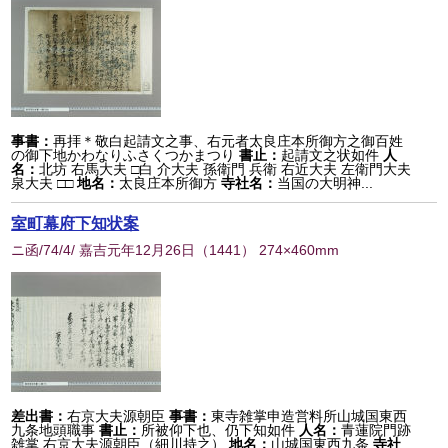
事書：
再拝＊敬白起請文之事、右元者太良庄本所御方之御百姓
の御下地かわなりふさくつかまつり
書止：
起請文之状如件
人
名：
北坊 右馬大夫 □白 介大夫 孫衛門 兵衛 右近大夫 左衛門大夫
泉大夫 □□
地名：
太良庄本所御方
寺社名：
当国の大明神...
室町幕府下知状案
ニ函/74/4/ 嘉吉元年12月26日
（
1441
） 274×460mm
差出書：
右京大夫源朝臣
事書：
東寺雑掌申造営料所山城国東西
九条地頭職事
書止：
所被仰下也、仍下知如件
人名：
青蓮院門跡
雑掌 右京大夫源朝臣（細川持之）
地名：
山城国東西九条
寺社