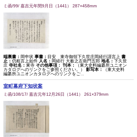
ミ函/99/ 嘉吉元年閏9月日
（
1441
） 287×458mm
端裏書：
岡申状
事書：
目安 東寺御領下久世庄岡経行謹言上
書
止：
仍粗言上如件
人名：
岡経行 大薮之左衛門五郎
地名：
下久世
庄
寺社名：
東寺
その他事項：
刊本：
（東大史料編纂所ユニオン
カタログへのリンクをご参照ください。）
影写本：
（東大史料
編纂所ユニオンカタログへのリンクをご...
室町幕府下知状案
ミ函/108/17/ 嘉吉元年12月26日
（
1441
） 261×379mm