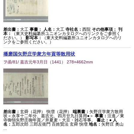
差出書：
大工
事書：
人名：
大工
寺社名：
西院
その他事項：
刊
本：
（東大史料編纂所ユニオンカタログへのリンクをご参照く
ださい。）
影写本：
（東大史料編纂所ユニオンカタログへのリ
ンクをご参照ください。）
播磨国矢野庄学衆方年貢等散用状
ヲ函/81/ 嘉吉元年3月日
（
1441
） 278×4662mm
差出書：
玄舜（花押） 快増（花押）
端裏書：
矢野庄学衆方散用
状＜永享十二年分、嘉吉元、四月廿九日算用●＞
事書：
注進／東
寺御領矢野庄御年貢／并夏麦・大豆・雑石等事、
書止：
●
人
名：
五郎次郎 三郎左衛門 百姓賢法 玄舜 快増
地名：
矢野庄 奥山
...