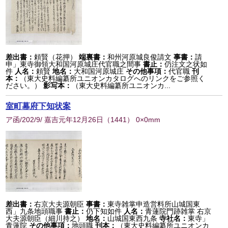
差出書：
頼賢（花押）
端裏書：
和州河原城良俊請文
事書：
請
申」東寺御領大和国河原城庄代官職之間事
書止：
仍注文之状如
件
人名：
頼賢
地名：
大和国河原城庄
その他事項：
代官職
刊
本：
（東大史料編纂所ユニオンカタログへのリンクをご参照く
ださい。）
影写本：
（東大史料編纂所ユニオンカ...
室町幕府下知状案
ア函/202/9/ 嘉吉元年12月26日
（
1441
） 0×0mm
差出書：
右京大夫源朝臣
事書：
東寺雑掌申造営料所山城国東
西」九条地頭職事
書止：
仍下知如件
人名：
青蓮院門跡雑掌 右京
大夫源朝臣（細川持之）
地名：
山城国東西九条
寺社名：
東寺」
青蓮院
その他事項：
地頭職
刊本：
（東大史料編纂所ユニオンカ