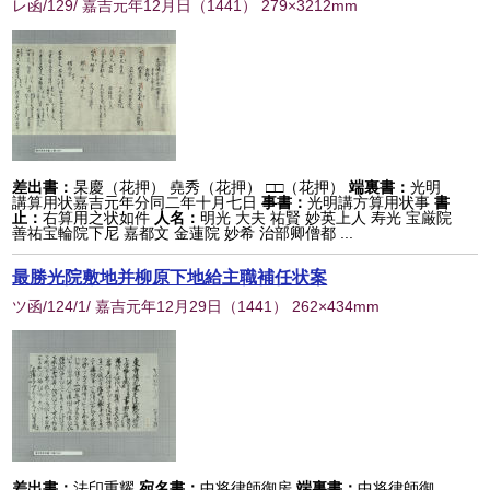
レ函/129/ 嘉吉元年12月日
（
1441
） 279×3212mm
差出書：
杲慶（花押） 堯秀（花押） □□（花押）
端裏書：
光明
講算用状嘉吉元年分同二年十月七日
事書：
光明講方算用状事
書
止：
右算用之状如件
人名：
明光 大夫 祐賢 妙英上人 寿光 宝厳院
善祐宝輪院下尼 嘉都文 金蓮院 妙希 治部卿僧都 ...
最勝光院敷地并柳原下地給主職補任状案
ツ函/124/1/ 嘉吉元年12月29日
（
1441
） 262×434mm
差出書：
法印重耀
宛名書：
中将律師御房
端裏書：
中将律師御