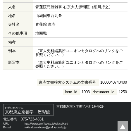
人名
青蓮院門跡雑掌 右京大夫源朝臣（細川持之）
地名
山城国東西九条
寺社名
青蓮院 東寺
その他事項
地頭職
備考
刊本
（東大史料編纂所ユニオンカタログへのリンクをご
参照ください。）
影写本
（東大史料編纂所ユニオンカタログへのリンクをご
参照ください。）
東寺文書検索システムの文書番号
1000040740400
item_id
1003
document_id
1250
京都市左京区下鴨半木町1番地29
お問い合わせ先
京都府立京都学・歴彩館
075-723-4831
電話番号：
URL ：
http://www.pref.kyoto.jp/rekisaikan/
E-mail：
rekisaikan-kikaku@pref.kyoto.lg.jp