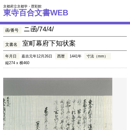
京都府立京都学・歴彩館
東寺百合文書WEB
ニ函/74/4/
函/番号
室町幕府下知状案
文書名
年月日
嘉吉元年12月26日
西暦
1441年
寸法（mm）
縦274 x 横460