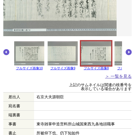
フルサイズ画像10
フルサイズ画像9
フルサイズ画像8
フルサイズ
＞ 一覧を見る
上記のサムネイルは関連の枝番号を
表示している場合があります
差出人
右京大夫源朝臣
宛名書
端裏書
事書
東寺雑掌申造営料所山城国東西九条地頭職事
書止
所被仰下也、仍下知如件