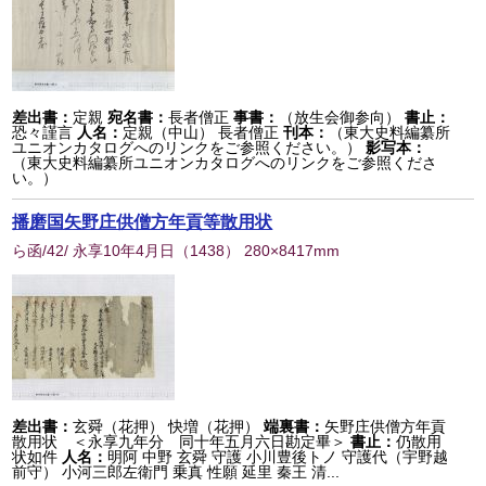
差出書：
定親
宛名書：
長者僧正
事書：
（放生会御参向）
書止：
恐々謹言
人名：
定親（中山） 長者僧正
刊本：
（東大史料編纂所
ユニオンカタログへのリンクをご参照ください。）
影写本：
（東大史料編纂所ユニオンカタログへのリンクをご参照くださ
い。）
播磨国矢野庄供僧方年貢等散用状
ら函/42/ 永享10年4月日
（
1438
） 280×8417mm
差出書：
玄舜（花押） 快増（花押）
端裏書：
矢野庄供僧方年貢
散用状 ＜永享九年分 同十年五月六日勘定畢＞
書止：
仍散用
状如件
人名：
明阿 中野 玄舜 守護 小川豊後トノ 守護代（宇野越
前守） 小河三郎左衛門 乗真 性願 延里 秦王 清...