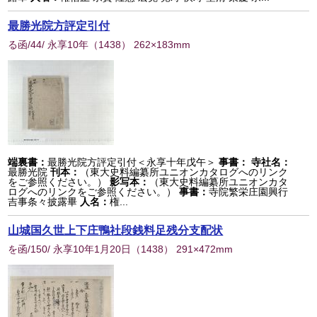
最勝光院方評定引付
る函/44/ 永享10年
（
1438
） 262×183mm
端裏書：
最勝光院方評定引付＜永享十年戊午＞
事書：
寺社名：
最勝光院
刊本：
（東大史料編纂所ユニオンカタログへのリンク
をご参照ください。）
影写本：
（東大史料編纂所ユニオンカタ
ログへのリンクをご参照ください。）
事書：
寺院繁栄庄園興行
吉事条々披露畢
人名：
権...
山城国久世上下庄鴨社段銭料足残分支配状
を函/150/ 永享10年1月20日
（
1438
） 291×472mm