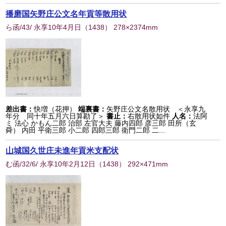
播磨国矢野庄公文名年貢等散用状
ら函/43/ 永享10年4月日
（
1438
） 278×2374mm
差出書：
快増（花押）
端裏書：
矢野庄公文名散用状 ＜永享九
年分 同十年五月六日算勘了＞
書止：
右散用状如件
人名：
法阿
ミ 法心 かもん二郎 治部 左官大夫 藤内四郎 彦三郎 田所（玄
舜） 内田 平衛三郎 小二郎 四郎三郎 衛門二郎 二...
山城国久世庄未進年貢米支配状
む函/32/6/ 永享10年2月12日
（
1438
） 292×471mm