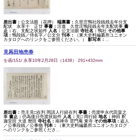
差出書：
公文法眼（花押）
端裏書：
久世庄鴨社段銭残去年分支
配状 永享十 正廿
事書：
注進 久世庄鴨段銭去年支配状事
書
止：
右、支配之状如件
人名：
公文法眼
寺社名：
鴨社
その他事
項：
鴨段銭／侍名字／公文分
刊本：
（東大史料編纂所ユニオン
カタログへのリンクをご参照ください。）
影写本：
...
見爯田地売券
を函/151/ 永享10年2月28日
（
1438
） 291×432mm
差出書：
売主見□在判 岡請人行経在判
事書：
売渡申永代田畠之
事
書止：
仍為後日売渡状如件
人名：
見□ 岡行経
地名：
神田 釈
迦堂田 大道 暦田
寺社名：
南禅寺 雲門庵 東寺
その他事項：
盗人
／公事段銭／公事物
刊本：
（東大史料編纂所ユニオンカタログ
へのリンクをご参照くださ...