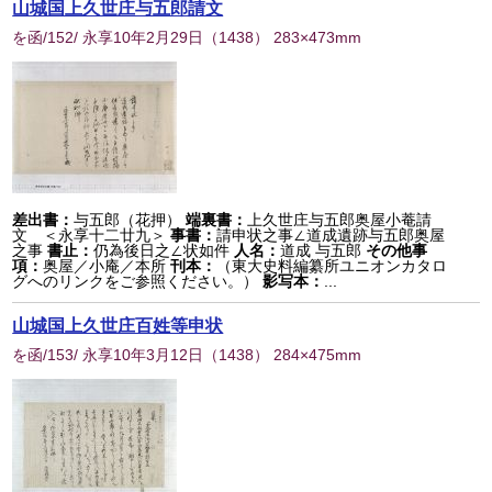
山城国上久世庄与五郎請文
を函/152/ 永享10年2月29日
（
1438
） 283×473mm
差出書：
与五郎（花押）
端裏書：
上久世庄与五郎奥屋小菴請
文 ＜永享十二廿九＞
事書：
請申状之事∠道成遺跡与五郎奥屋
之事
書止：
仍為後日之∠状如件
人名：
道成 与五郎
その他事
項：
奥屋／小庵／本所
刊本：
（東大史料編纂所ユニオンカタロ
グへのリンクをご参照ください。）
影写本：
...
山城国上久世庄百姓等申状
を函/153/ 永享10年3月12日
（
1438
） 284×475mm