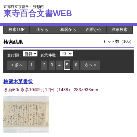
京都府立京都学・歴彩館
東寺百合文書WEB
検索TOP
函から
和暦から
西暦から
詳細検索
検索結果
ヒット数（105）
並び順：
表示件数：
< 前へ
1
…
2
3
4
5
6
次へ >
柚留木某書状
ほ函/60/ 永享10年9月12日
（
1438
） 283×936mm