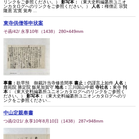
リンクをご参照ください。）
影写本：
（東大史料編纂所ユニオ
ンカタログへのリンクをご参照ください。）
人名：
権僧正 宗賢
隆憲 宏寛 覚寿 ...
東寺供僧等申状案
そ函/42/ 永享10年
（
1438
） 280×449mm
事書：
欲早預 御裁許当寺修造間事
書止：
仍謹言上如件
人名：
鹿苑院 勝定院 飯尾加賀守
地名：
三川国山中郷
寺社名：
東寺
刊
本：
（東大史料編纂所ユニオンカタログへのリンクをご参照く
ださい。）
影写本：
（東大史料編纂所ユニオンカタログへのリ
ンクをご参照ください...
中山定親奉書
つ函/2/21/ 永享10年8月10日
（
1438
） 287×948mm