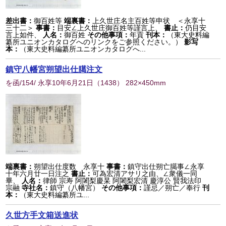
差出書：
御百姓等
端裏書：
上久世庄名主百姓等申状 ＜永享十
三十二＞
事書：
目安∠上久世庄御百姓等謹言上、
書止：
仍目安
言上如件、
人名：
御百姓
その他事項：
年貢
刊本：
（東大史料編
纂所ユニオンカタログへのリンクをご参照ください。）
影写
本：
（東大史料編纂所ユニオンカタログへ...
鎮守八幡宮朔望出仕臈注文
を函/154/ 永享10年6月21日
（
1438
） 282×450mm
端裏書：
朔望出仕度数 永享十
事書：
鎮守出仕朔亡臈事∠永享
十年六月廿一日注之
書止：
可為宏清アサリ之由、∠衆儀一同
畢、
人名：
律師 宗寿 阿闍梨慶杲 阿闍梨宏清 慶淳公 賢我法印
宗融
寺社名：
鎮守（八幡宮）
その他事項：
謹忌／朔亡／奉行
刊
本：
（東大史料編纂所ユ...
久世方手文箱送進状