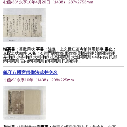
む函/33/ 永享10年4月20日
（
1438
） 287×2753mm
端裏書：
藁散用状
事書：
注進 上久世庄藁寺納算用状事
書止：
支配之状如件
人名：
右衛門卿僧都 郷僧都 刑部律師 治部郷律師
弁律師 少将律師 大輔律師 按察阿闍梨 大進阿闍梨 中将内供 民部
卿阿闍梨 宮内卿阿闍梨 師阿闍梨 民部郷律...
鎮守八幡宮供僧法式并交名
ま函/9/ 永享10年
（
1438
） 298×225mm