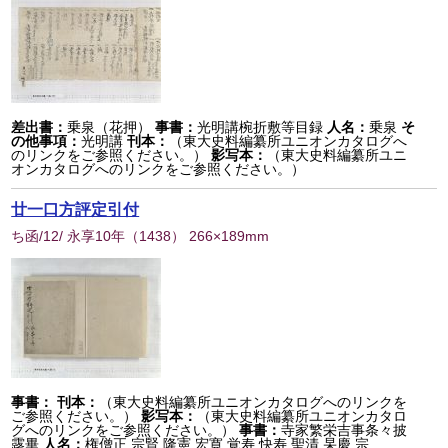
差出書：
乗泉（花押）
事書：
光明講椀折敷等目録
人名：
乗泉
そ
の他事項：
光明講
刊本：
（東大史料編纂所ユニオンカタログへ
のリンクをご参照ください。）
影写本：
（東大史料編纂所ユニ
オンカタログへのリンクをご参照ください。）
廿一口方評定引付
ち函/12/ 永享10年
（
1438
） 266×189mm
事書：
刊本：
（東大史料編纂所ユニオンカタログへのリンクを
ご参照ください。）
影写本：
（東大史料編纂所ユニオンカタロ
グへのリンクをご参照ください。）
事書：
寺家繁栄吉事条々披
露畢
人名：
権僧正 宗賢 隆憲 宏寛 覚寿 快寿 聖清 杲慶 宗...