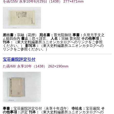
を函/155/ 永享10年6月29日
（
1438
） 277×471mm
差出書：
宗融（花押）
宛名書：
普光院御坊
事書：
久世方手文之
∠箱四合内
書止：
恐々謹言、
人名：
宗融 普光院
その他事項：
刊本：
（東大史料編纂所ユニオンカタログへのリンクをご参照
ください。）
影写本：
（東大史料編纂所ユニオンカタログへの
リンクをご参照ください。）
宝荘厳院評定引付
た函/68/ 永享10年
（
1438
） 262×190mm
事書：
宝荘厳院評定引付〈永享十年戊午〉
寺社名：
宝荘厳院
そ
の他事項：
評定
刊本：
（東大史料編纂所ユニオンカタログへの