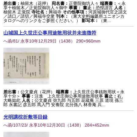
差出書：
柚留木（花押）
宛名書：
正覺院御坊人々
端裏書：
＜永
享十柚留木／正覚院御坊人々御中
事書：
書止：
恐惶謹言
人名：
柚留木 正覚院
寺社名：
興福寺
その他事項：
河原城御代官之請文
／請口／請切／興福寺交衆
刊本：
（東大史料編纂所ユニオンカ
タログへのリンクをご参照ください。）
影写本：
（東...
山城国上久世庄公事用途散用状并未進徴符
へ函/81/ 永享10年12月29日
（
1438
） 290×960mm
差出書：
公文慶貞（花押）
端裏書：
上久世庄公事銭散用状＜永
享十分＞
事書：
注進 上久世庄御公事用途散用状事
書止：
右、
大略如此
人名：
公文慶貞 弥九郎 与五郎 花蔵庵 三原 道現 孫三
郎 永書記 彦五郎 馬入門 安養院 北分孫八 林香庵 兵...
光明講梡折敷等目録
へ函/107/23/ 永享10年12月30日
（
1438
） 284×452mm