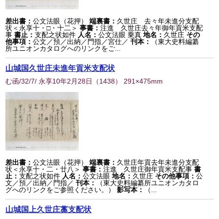
差出書：
公文法眼（花押）
端裏書：
久世庄 去々年未進分支配
状＜永享十・□・十二＞
事書：
注進 久世庄去々年御年貢米支配
事
書止：
支配之状如件
人名：
公文法眼 乗真
地名：
久世庄
その
他事項：
公文／預／出納／門指／宮仕／
刊本：
（東大史料編纂
所ユニオンカタログへのリンクをご...
山城国久世庄未進年貢米支配状
む函/32/7/ 永享10年2月28日
（
1438
） 291×475mm
差出書：
公文法眼（花押）
端裏書：
久世庄年貢去年未進分支配
状＜永享十・二・廿八＞
事書：
注進 久世庄御年貢米支配事
書
止：
支配之状如件
人名：
公文法眼
地名：
久世庄
その他事項：
公
文／預／出納／門指／
刊本：
（東大史料編纂所ユニオンカタロ
グへのリンクをご参照ください。）
影写本：
（...
山城国上久世庄藁支配状