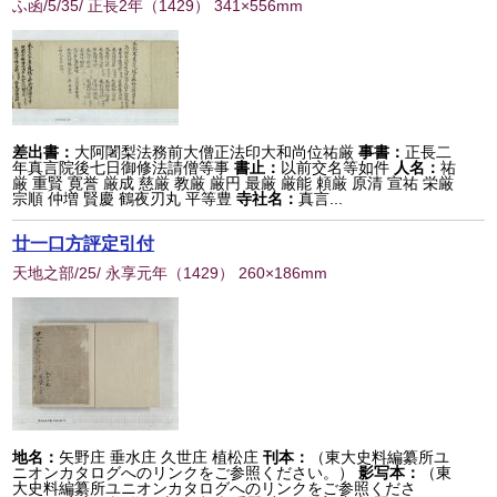
ふ函/5/35/ 正長2年
（
1429
） 341×556mm
差出書：
大阿闍梨法務前大僧正法印大和尚位祐厳
事書：
正長二
年真言院後七日御修法請僧等事
書止：
以前交名等如件
人名：
祐
厳 重賢 寛誉 厳成 慈厳 教厳 厳円 最厳 厳能 頼厳 原清 宣祐 栄厳
宗順 仲増 賢慶 鶴夜刃丸 平等豊
寺社名：
真言...
廿一口方評定引付
天地之部/25/ 永享元年
（
1429
） 260×186mm
地名：
矢野庄 垂水庄 久世庄 植松庄
刊本：
（東大史料編纂所ユ
ニオンカタログへのリンクをご参照ください。）
影写本：
（東
大史料編纂所ユニオンカタログへのリンクをご参照くださ