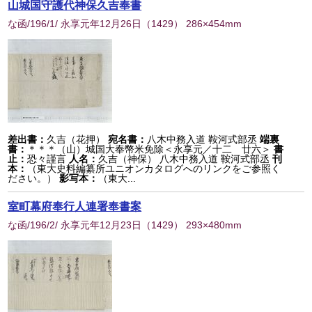
山城国守護代神保久吉奉書
な函/196/1/ 永享元年12月26日
（
1429
） 286×454mm
差出書：
久吉（花押）
宛名書：
八木中務入道 鞍河式部丞
端裏
書：
＊＊＊（山）城国大奉幣米免除＜永享元／十二 廿六＞
書
止：
恐々謹言
人名：
久吉（神保） 八木中務入道 鞍河式部丞
刊
本：
（東大史料編纂所ユニオンカタログへのリンクをご参照く
ださい。）
影写本：
（東大...
室町幕府奉行人連署奉書案
な函/196/2/ 永享元年12月23日
（
1429
） 293×480mm