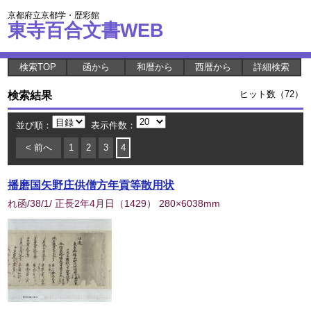
京都府立京都学・歴彩館
東寺百合文書WEB
検索TOP
函から
和暦から
西暦から
詳細検索
検索結果
ヒット数（72）
並び順：
表示件数：
< 前へ
1
2
3
4
播磨国矢野庄供僧方年貢等散用状
れ函/38/1/ 正長2年4月日
（
1429
） 280×6038mm