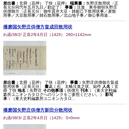
差出書：
玄舜（花押） 了快（花押）
端裏書：
矢野庄散用状〈正
長元分同弐年五月九日／勘定了〉
事書：
注進 東寺御領矢野庄
供僧御方〈正長元分〉御年貢并大豆・雑穀己下散用状事／麦散
用事／大豆散用事／雑石散用事／北山地子事／御公事用途...
播磨国矢野庄供僧方畠成田散用状
れ函/38/2/ 正長2年4月日
（
1429
） 280×1142mm
差出書：
玄舜（花押） 了快（花押）
事書：
矢野庄供僧御方畠成
散用状事〈正長元分〉
書止：
右、太略注進之状、如件
人名：
玄
舜 了快
地名：
矢野庄
その他事項：
供僧方
刊本：
（東大史料編
纂所ユニオンカタログへのリンクをご参照ください。）
影写
本：
（東大史料編纂所ユニオンカタロ...
播磨国矢野庄供僧方新田分散用状
れ函/38/3/ 正長2年4月日
（
1429
） 0×0mm