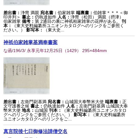
差出書：
浄冑 満親
宛名書：
伯家雑掌
端裏書：
伯雑掌＊＊＊＜御
印并判＞
書止：
仍執達如件
人名：
浄冑（松田） 満親（摂津）
伯家雑掌
備考：
第 2通目の裏に神祇柏家雑掌の花押がある。
刊
本：
（東大史料編纂所ユニオンカタログへのリンクをご参照く
ださい。）
影写本：
（東大史...
神祇伯家雑掌基満奉書案
な函/196/3/ 永享元年12月25日
（
1429
） 295×484mm
差出書：
左衛門尉基満
宛名書：
山城国大奉幣米大使
端裏書：
正
文守護番之候
書止：
仍執達如件
人名：
左衛門尉基満 山城国大奉
幣米大使
地名：
山城国
刊本：
（東大史料編纂所ユニオンカタロ
グへのリンクをご参照ください。）
影写本：
（東大史料編纂所
ユニオンカタログへのリンクをご...
真言院後七日御修法請僧交名