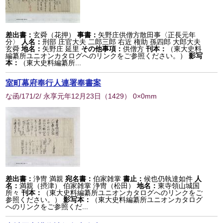
差出書：
玄舜（花押）
事書：
矢野庄供僧方散田事〈正長元年
分〉
人名：
刑部 庄官大夫 二郎三郎 右近 権助 孫四郎 大郎大夫
玄舜
地名：
矢野庄 延里
その他事項：
供僧方
刊本：
（東大史料
編纂所ユニオンカタログへのリンクをご参照ください。）
影写
本：
（東大史料編纂所...
室町幕府奉行人連署奉書案
な函/171/2/ 永享元年12月23日
（
1429
） 0×0mm
差出書：
浄冑 満親
宛名書：
伯家雑掌
書止：
候也仍執達如件
人
名：
満親（摂津） 伯家雑掌 浄冑（松田）
地名：
東寺領山城国
所々
刊本：
（東大史料編纂所ユニオンカタログへのリンクをご
参照ください。）
影写本：
（東大史料編纂所ユニオンカタログ
へのリンクをご参照くだ...