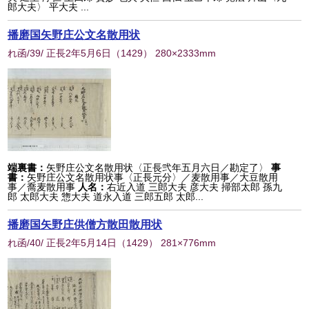
郎大夫〉 平大夫 ...
播磨国矢野庄公文名散用状
れ函/39/ 正長2年5月6日
（
1429
） 280×2333mm
端裏書：
矢野庄公文名散用状〈正長弐年五月六日／勘定了〉
事
書：
矢野庄公文名散用状事〈正長元分〉／麦散用事／大豆散用
事／喬麦散用事
人名：
右近入道 三郎大夫 彦大夫 掃部太郎 孫九
郎 太郎大夫 惣大夫 道永入道 三郎五郎 太郎...
播磨国矢野庄供僧方散田散用状
れ函/40/ 正長2年5月14日
（
1429
） 281×776mm