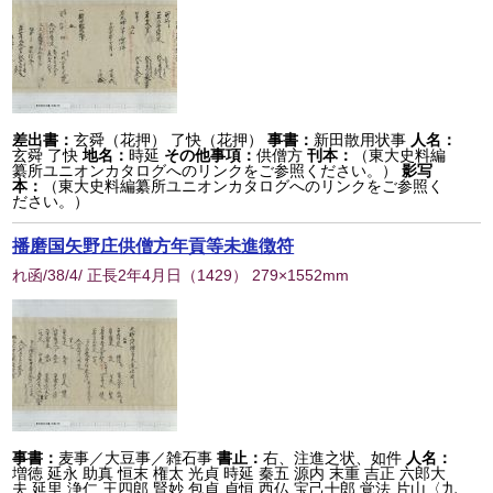
差出書：
玄舜（花押） 了快（花押）
事書：
新田散用状事
人名：
玄舜 了快
地名：
時延
その他事項：
供僧方
刊本：
（東大史料編
纂所ユニオンカタログへのリンクをご参照ください。）
影写
本：
（東大史料編纂所ユニオンカタログへのリンクをご参照く
ださい。）
播磨国矢野庄供僧方年貢等未進徴符
れ函/38/4/ 正長2年4月日
（
1429
） 279×1552mm
事書：
麦事／大豆事／雑石事
書止：
右、注進之状、如件
人名：
増徳 延永 助真 恒末 権太 光貞 時延 秦五 源内 末重 吉正 六郎大
夫 延里 浄仁 王四郎 賢妙 包貞 貞恒 西仏 宝己十郎 覚法 片山〈九