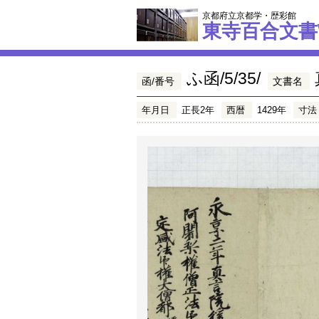
京都府立京都学・歴彩館
東寺百合文書
ふ函/5/35/
函/番号
文書名
年月日
正長2年
西暦
1429年
寸法