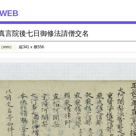
WEB
真言院後七日御修法請僧交名
（mm）
縦341 x 横556