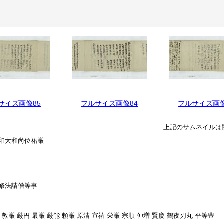
サイズ画像85
フルサイズ画像84
フルサイズ画像
上記のサムネイルは
印大和尚位祐厳
修法請僧等事
 教厳 厳円 最厳 厳能 頼厳 原清 宣祐 栄厳 宗順 仲増 賢慶 鶴夜刃丸 平等豊