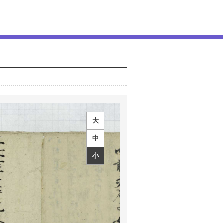
大
中
小