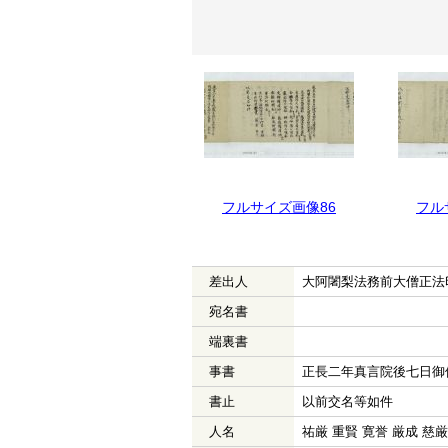
フルサイズ画像87
フルサイズ画像86
フル
差出人
大阿闍梨法務前大僧正法
宛名書
端裏書
事書
正長二年真言院後七日御
書止
以前交名等如件
人名
祐厳 重賢 寛誉 厳成 慈厳