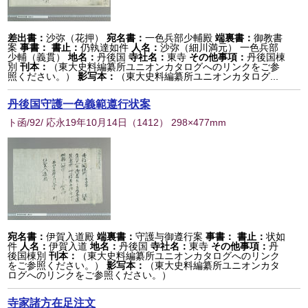
差出書：
沙弥（花押）
宛名書：
一色兵部少輔殿
端裏書：
御教書
案
事書：
書止：
仍執達如件
人名：
沙弥（細川満元） 一色兵部
少輔（義貫）
地名：
丹後国
寺社名：
東寺
その他事項：
丹後国棟
別
刊本：
（東大史料編纂所ユニオンカタログへのリンクをご参
照ください。）
影写本：
（東大史料編纂所ユニオンカタログ...
丹後国守護一色義範遵行状案
ト函/92/ 応永19年10月14日
（
1412
） 298×477mm
宛名書：
伊賀入道殿
端裏書：
守護与御遵行案
事書：
書止：
状如
件
人名：
伊賀入道
地名：
丹後国
寺社名：
東寺
その他事項：
丹
後国棟別
刊本：
（東大史料編纂所ユニオンカタログへのリンク
をご参照ください。）
影写本：
（東大史料編纂所ユニオンカタ
ログへのリンクをご参照ください。）
寺家諸方在足注文