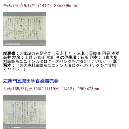
チ函/74/ 応永1x年
（
1412
） 285×995mm
端裏書：
寺家諸方在足注文＜応永十＊＞
人名：
乗観弁 円是 本覚
高井
地名：
上野 八条町 乾町
その他事項：
巷所
刊本：
（東大史
料編纂所ユニオンカタログへのリンクをご参照ください。）
影
写本：
（東大史料編纂所ユニオンカタログへのリンクをご参照
ください。）
左衛門五郎田地百姓職売券
リ函/165/5/ 応永19年11月19日
（
1412
） 299×473mm