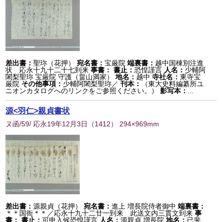
差出書：
聖珎（花押）
宛名書：
宝厳院
端裏書：
越中国棟別注進
状 応永十九十二十七到来
事書：
書止：
恐惶謹言
人名：
少輔阿
闍梨聖珎 宝厳院 守護（畠山満家）
地名：
越中
寺社名：
東寺宝
厳院
その他事項：
少輔阿闍梨聖珎／
刊本：
（東大史料編纂所ユ
ニオンカタログへのリンクをご参照ください。）
影写本：
...
源<羽仁>親貞書状
ヌ函/59/ 応永19年12月3日
（
1412
） 294×969mm
差出書：
源親貞（花押）
宛名書：
進上 増長院侍者御中
端裏書：
＊＊国衙＊＊／応永十九十二廿一到来 此送文内三貫文到来
事
書：
書止：
可申入候恐惶謹言
人名：
源親貞 増長院
地名：
已斐