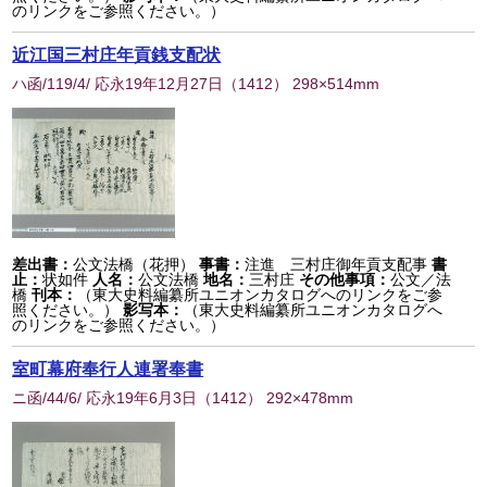
のリンクをご参照ください。）
近江国三村庄年貢銭支配状
ハ函/119/4/ 応永19年12月27日
（
1412
） 298×514mm
差出書：
公文法橋（花押）
事書：
注進 三村庄御年貢支配事
書
止：
状如件
人名：
公文法橋
地名：
三村庄
その他事項：
公文／法
橋
刊本：
（東大史料編纂所ユニオンカタログへのリンクをご参
照ください。）
影写本：
（東大史料編纂所ユニオンカタログへ
のリンクをご参照ください。）
室町幕府奉行人連署奉書
ニ函/44/6/ 応永19年6月3日
（
1412
） 292×478mm