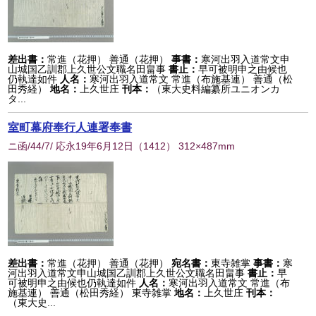
差出書：
常進（花押） 善通（花押）
事書：
寒河出羽入道常文申
山城国乙訓郡上久世公文職名田畠事
書止：
早可被明申之由候也
仍執達如件
人名：
寒河出羽入道常文 常進（布施基連） 善通（松
田秀経）
地名：
上久世庄
刊本：
（東大史料編纂所ユニオンカ
タ...
室町幕府奉行人連署奉書
ニ函/44/7/ 応永19年6月12日
（
1412
） 312×487mm
差出書：
常進（花押） 善通（花押）
宛名書：
東寺雑掌
事書：
寒
河出羽入道常文申山城国乙訓郡上久世公文職名田畠事
書止：
早
可被明申之由候也仍執達如件
人名：
寒河出羽入道常文 常進（布
施基連） 善通（松田秀経） 東寺雑掌
地名：
上久世庄
刊本：
（東大史...