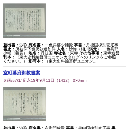
差出書：
沙弥
宛名書：
一色兵部少輔殿
事書：
丹後国棟別壱疋事
書止：
所被仰下也仍執達如件
人名：
沙弥（細川満元） 一色兵部
少輔（義貫）
地名：
丹波国
寺社名：
東寺
その他事項：
東寺造営
刊本：
（東大史料編纂所ユニオンカタログへのリンクをご参照
ください。）
影写本：
（東大史料編纂所ユニオン...
室町幕府御教書案
ヌ函/57/1/ 応永19年9月11日
（
1412
） 0×0mm
差出書：
沙弥
宛名書：
右衛門佐殿
事書：
越中国棟別壱疋事
書