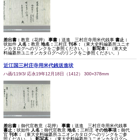
差出書：
教意（花押）
事書：
送進 三村庄寺用米代銭事
書止：
状如件
人名：
教意
地名：
三村庄
刊本：
（東大史料編纂所ユニオ
ンカタログへのリンクをご参照ください。）
影写本：
（東大史
料編纂所ユニオンカタログへのリンクをご参照ください。）
近江国三村庄寺用米代銭送進状
ハ函/119/3/ 応永19年12月18日
（
1412
） 300×378mm
差出書：
御代官教意（花押）
事書：
送進 三村庄寺用米代銭事
書止：
状如件
人名：
御代官教意
地名：
三村庄
その他事項：
御代
官
刊本：
（東大史料編纂所ユニオンカタログへのリンクをご参
照ください。）
影写本：
（東大史料編纂所ユニオンカタログへ