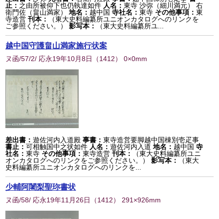
止：
之由所被仰下也仍執達如件
人名：
東寺 沙弥（細川満元） 右
衛門佐（畠山満家）
地名：
越中国
寺社名：
東寺
その他事項：
東
寺造営
刊本：
（東大史料編纂所ユニオンカタログへのリンクを
ご参照ください。）
影写本：
（東大史料編纂所ユ...
越中国守護畠山満家施行状案
ヌ函/57/2/ 応永19年10月8日
（
1412
） 0×0mm
差出書：
遊佐河内入道殿
事書：
東寺造営要脚越中国棟別壱疋事
書止：
可相触国中之状如件
人名：
遊佐河内入道
地名：
越中国
寺
社名：
東寺
その他事項：
東寺造営
刊本：
（東大史料編纂所ユニ
オンカタログへのリンクをご参照ください。）
影写本：
（東大
史料編纂所ユニオンカタログへのリンクを...
少輔阿闍梨聖珎書状
ヌ函/58/ 応永19年11月26日
（
1412
） 291×926mm