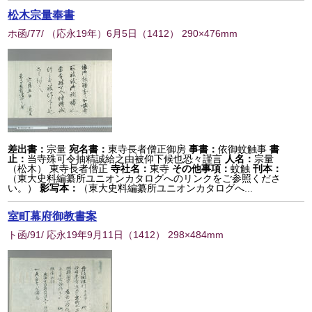
松木宗量奉書
ホ函/77/ （応永19年）6月5日
（
1412
） 290×476mm
差出書：
宗量
宛名書：
東寺長者僧正御房
事書：
依御蚊触事
書
止：
当寺殊可令抽精誠給之由被仰下候也恐々謹言
人名：
宗量
（松木） 東寺長者僧正
寺社名：
東寺
その他事項：
蚊触
刊本：
（東大史料編纂所ユニオンカタログへのリンクをご参照くださ
い。）
影写本：
（東大史料編纂所ユニオンカタログへ...
室町幕府御教書案
ト函/91/ 応永19年9月11日
（
1412
） 298×484mm