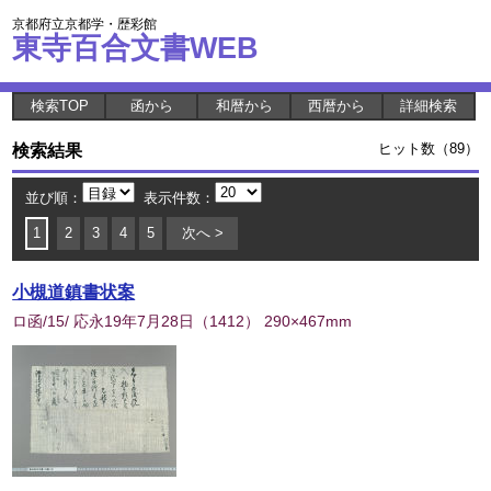
京都府立京都学・歴彩館
東寺百合文書WEB
検索TOP
函から
和暦から
西暦から
詳細検索
検索結果
ヒット数（89）
並び順：
表示件数：
1
2
3
4
5
次へ >
小槻道鎮書状案
ロ函/15/ 応永19年7月28日
（
1412
） 290×467mm