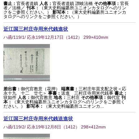
書止：
官長者道鎮
人名：
官長者道鎮 讃岐法橋
その他事項：
官長
者／法橋／
刊本：
（東大史料編纂所ユニオンカタログへのリン
クをご参照ください。）
影写本：
（東大史料編纂所ユニオンカ
タログへのリンクをご参照ください。）
近江国三村庄寺用米代銭進状
ハ函/119/1/ 応永19年12月17日
（
1412
） 299×410mm
差出書：
御代官教意（花押）
端裏書：
三村庄年貢支配之状＜応
永十九 十二 廿七＞
事書：
送進 三村庄寺用米代銭事
書止：
状如件
人名：
御代官教意
地名：
三村庄
その他事項：
御代官
刊
本：
（東大史料編纂所ユニオンカタログへのリンクをご参照く
ださい。）
影写本：
（東大史料編纂所ユニオンカ...
近江国三村庄寺用米代銭送進状
ハ函/119/2/ 応永19年12月8日
（
1412
） 298×412mm