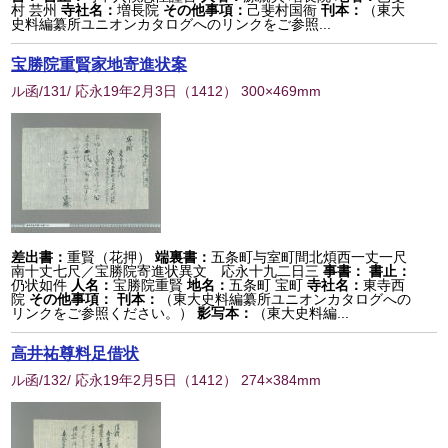
村 芸州
寺社名：
増長院
その他事項：
己斐村国衙
刊本：
（東大
史料編纂所ユニオンカタログへのリンクをご参照...
宝勝院重賢家地寄進状案
ル函/131/ 応永19年2月3日
（
1412
） 300×469mm
差出書：
重賢（花押）
端裏書：
五条町与室町間北煩西一丈一尺
南十丈七尺／宝勝院寄進状異文 応永十九二日三
事書：
書止：
仍状如件
人名：
宝勝院重賢
地名：
五条町 宝町
寺社名：
東寺西
院
その他事項：
刊本：
（東大史料編纂所ユニオンカタログへの
リンクをご参照ください。）
影写本：
（東大史料編...
高井祐尊料足借状
ル函/132/ 応永19年2月5日
（
1412
） 274×384mm