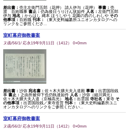
差出書：
売主左衛門五郎（花押） 請人伊与（花押）
事書：
売
渡 百姓職事
書止：
仍為後日うりけん状如件
人名：
左衛門五郎
伊与
地名：
からはし 縄本 ほうしやう 花園の西のしわしや
その
他事項：
百姓職
刊本：
（東大史料編纂所ユニオンカタログへの
リンクをご参照くださ...
室町幕府御教書案
ヌ函/56/1/ 応永19年9月11日
（
1412
） 0×0mm
差出書：
沙弥
宛名書：
佐々木大膳大夫入道殿
事書：
出雲国段銭
事
書止：
之由所被仰下也仍執達如件
人名：
沙弥（細川満元）
佐々木大膳大夫入道（京極高光）
地名：
出雲国
寺社名：
東寺
そ
の他事項：
出雲国段銭／東寺造営
刊本：
（東大史料編纂所ユニ
オンカタログへのリンクをご参照ください...
室町幕府御教書案
ヌ函/56/2/ 応永19年9月11日
（
1412
） 0×0mm