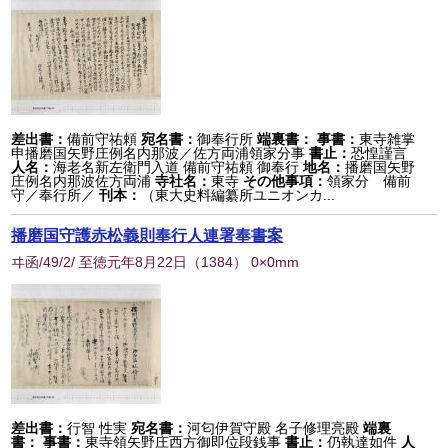
差出書：
備前守祐頼
宛名書：
御奉行所
端裏書：
事書：
東寺雑掌
申播磨国矢野庄例名内那波／佐方両浦領家分事
書止：
恐惶謹言
人名：
海老名新左衛門入道 備前守祐頼 御奉行
地名：
播磨国矢野
庄例名内那波佐方両浦
寺社名：
東寺
その他事項：
領家分 備前
守／奉行所／
刊本：
（東大史料編纂所ユニオンカ...
播磨国守護赤松義則奉行人連署奉書案
ヰ函/49/2/ 至徳元年8月22日
（
1384
） 0×0mm
差出書：
行智 性実
宛名書：
河匂伊賀守殿 名子修理亮殿
端裏
書：
事書：
東寺領矢野庄西方御即位段銭事
書止：
仍執達如件
人