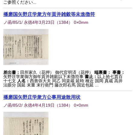
ご参照ください...
播磨国矢野庄学衆方年貢并雑穀等未進徴符
ノ函/85/1/ 永徳4年3月23日
（
1384
） 0×0mm
差出書：
田所家久（花押） 御代官明済（花押）
端裏書：
事書：
矢野庄学衆御方御年貢并雑穀以下未徴符事
書止：
以上拾七貫百
十七文
人名：
西善弥大夫 同乙 同楽蔵 延時 種近 国岡 真蔵 高井
法眼分 国延 末重 末行衛門 藤次郎右馬 国近包延 ...
播磨国矢野庄学衆方公事用途散用状
ノ函/85/2/ 永徳4年4月19日
（
1384
） 0×0mm