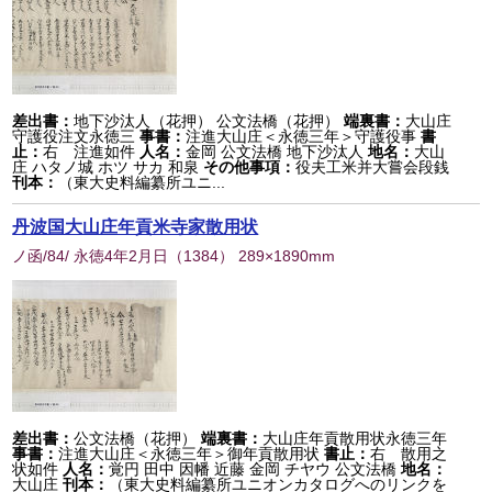
差出書：
地下沙汰人（花押） 公文法橋（花押）
端裏書：
大山庄
守護役注文永徳三
事書：
注進大山庄＜永徳三年＞守護役事
書
止：
右 注進如件
人名：
金岡 公文法橋 地下沙汰人
地名：
大山
庄 ハタノ城 ホツ サカ 和泉
その他事項：
役夫工米并大嘗会段銭
刊本：
（東大史料編纂所ユニ...
丹波国大山庄年貢米寺家散用状
ノ函/84/ 永徳4年2月日
（
1384
） 289×1890mm
差出書：
公文法橋（花押）
端裏書：
大山庄年貢散用状永徳三年
事書：
注進大山庄＜永徳三年＞御年貢散用状
書止：
右 散用之
状如件
人名：
覚円 田中 因幡 近藤 金岡 チヤウ 公文法橋
地名：
大山庄
刊本：
（東大史料編纂所ユニオンカタログへのリンクを