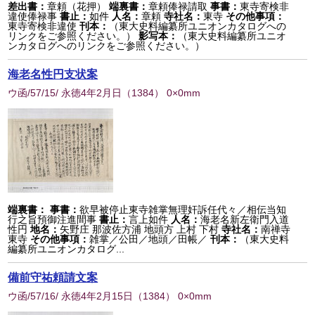
差出書：
章頼（花押）
端裏書：
章頼俸禄請取
事書：
東寺寄検非
違使俸禄事
書止：
如件
人名：
章頼
寺社名：
東寺
その他事項：
東寺寄検非違使
刊本：
（東大史料編纂所ユニオンカタログへの
リンクをご参照ください。）
影写本：
（東大史料編纂所ユニオ
ンカタログへのリンクをご参照ください。）
海老名性円支状案
ウ函/57/15/ 永徳4年2月日
（
1384
） 0×0mm
端裏書：
事書：
欲早被停止東寺雑掌無理奸訴任代々／相伝当知
行之旨預御注進間事
書止：
言上如件
人名：
海老名新左衛門入道
性円
地名：
矢野庄 那波佐方浦 地頭方 上村 下村
寺社名：
南禅寺
東寺
その他事項：
雑掌／公田／地頭／田帳／
刊本：
（東大史料
編纂所ユニオンカタログ...
備前守祐頼請文案
ウ函/57/16/ 永徳4年2月15日
（
1384
） 0×0mm