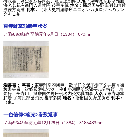
御教書、為全御願要脚矣、粗言上如件
人名：
東寺雑掌頼掌頼勝
海老名新左衛門入道性円 後宇多院
地名：
播磨国矢野庄例名内難
波佐方両浦
刊本：
（東大史料編纂所ユニオンカタログへのリン
クをご参...
東寺雑掌頼勝申状案
ノ函/88/紙背/ 至徳元年5月日
（
1384
） 0×0mm
端裏書：
事書：
東寺雑掌頼勝申」欲早任文保庁御下文并度々御
教書等旨、被経厳密御沙汰、停止小河民部丞顕長非分掠領、恵
知行、全寺用、播磨国矢野庄例名内公文職間事
人名：
東寺雑掌
頼勝 子河民部丞顕長 後宇多院
地名：
播磨国矢野庄例名
刊本：
（東...
一色信傳<範光>巻数返事
ノ函/93/4/ 至徳元年12月29日
（
1384
） 318×483mm