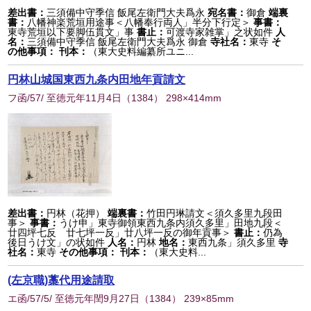
差出書：
三須備中守季信 飯尾左衛門大夫爲永
宛名書：
御倉
端裏
書：
八幡神楽荒垣用途事＜八幡奉行両人」半分下行定＞
事書：
東寺荒垣以下要脚伍貫文」事
書止：
可渡寺家雑掌」之状如件
人
名：
三須備中守季信 飯尾左衛門大夫爲永 御倉
寺社名：
東寺
そ
の他事項：
刊本：
（東大史料編纂所ユニ...
円林山城国東西九条内田地年貢請文
フ函/57/ 至徳元年11月4日
（
1384
） 298×414mm
差出書：
円林（花押）
端裏書：
竹田円琳請文＜須久多里九段田
事＞
事書：
うけ申」東寺御領東西九条内須久多里」田地九段＜
廿四坪七反 廿七坪一反」廿八坪一反の御年貢事＞
書止：
仍為
後日うけ文」の状如件
人名：
円林
地名：
東西九条」須久多里
寺
社名：
東寺
その他事項：
刊本：
（東大史料...
(左京職)藁代用途請取
エ函/57/5/ 至徳元年閏9月27日
（
1384
） 239×85mm