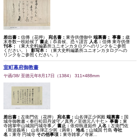
差出書：
信傳（花押）
宛名書：
東寺供僧御中
端裏書：
事書：
歳
末巻数一枝給候了
書止：
忝喜候、恐々謹言
人名：
信傳 東寺供僧
刊本：
（東大史料編纂所ユニオンカタログへのリンクをご参照
ください。）
影写本：
（東大史料編纂所ユニオンカタログへの
リンクをご参照ください。）
室町幕府御教書
ヤ函/38/ 至徳元年8月17日
（
1384
） 311×488mm
差出書：
左衛門佐（花押）
宛名書：
山名弾正少弼殿
端裏書：
国
城寺御教書＜奉行松田丹波守／真秀／至徳元八十七＞
事書：
東
寺雑掌申山城国円城寺事／
書止：
依仰執達如件
人名：
左衛門佐
（斯波義将） 山名弾正少弼（満幸）
地名：
山城国 竹島
寺社
名：
東寺 円城寺
その他事項：
東寺雑掌／寺家...