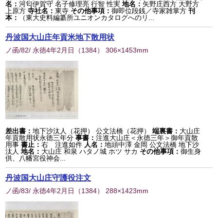
名：
河匂伊賀守 名子修理亮 行智 性実
地名：
矢野庄西方 大野方
上原方
寺社名：
東寺
その他事項：
御即位段銭／寺家雑掌方
刊
本：
（東大史料編纂所ユニオンカタログへのリ...
丹波国大山庄年貢米地下散用状
ノ函/82/ 永徳4年2月日
（
1384
） 306×1453mm
差出書：
地下沙汰人（花押） 公文法橋（花押）
端裏書：
大山庄
年貢散用状永徳三年分
事書：
注進大山庄＜永徳三年＞御年貢散
用事
書止：
右 注進如件
人名：
地頭中澤 金岡 公文法橋 地下沙
汰人
地名：
大山庄 和泉 ハタノ城 ホツ サカ
その他事項：
御生身
供、八幡宮役神会...
丹波国大山庄守護役注文
ノ函/83/ 永徳4年2月日
（
1384
） 288×1423mm