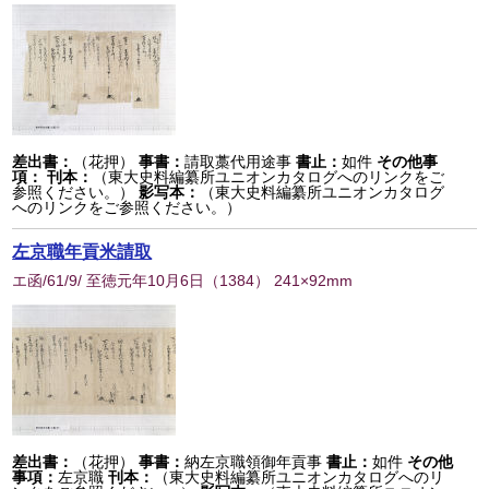
差出書：
（花押）
事書：
請取藁代用途事
書止：
如件
その他事
項：
刊本：
（東大史料編纂所ユニオンカタログへのリンクをご
参照ください。）
影写本：
（東大史料編纂所ユニオンカタログ
へのリンクをご参照ください。）
左京職年貢米請取
エ函/61/9/ 至徳元年10月6日
（
1384
） 241×92mm
差出書：
（花押）
事書：
納左京職領御年貢事
書止：
如件
その他
事項：
左京職
刊本：
（東大史料編纂所ユニオンカタログへのリ