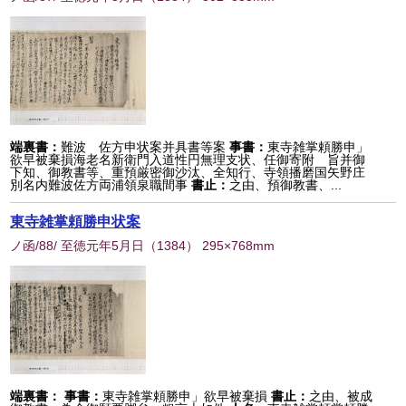
端裏書：
難波 佐方申状案并具書等案
事書：
東寺雑掌頼勝申」
欲早被棄損海老名新衛門入道性円無理支状、任御寄附 旨并御
下知、御教書等、重預厳密御沙汰、全知行、寺領播磨国矢野庄
別名内難波佐方両浦領泉職間事
書止：
之由、預御教書、...
東寺雑掌頼勝申状案
ノ函/88/ 至徳元年5月日
（
1384
） 295×768mm
端裏書：
事書：
東寺雑掌頼勝申」欲早被棄損
書止：
之由、被成