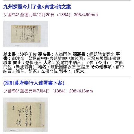
九州探題今川了俊<貞世>請文案
ケ函/74/ 至徳元年12月20日
（
1384
） 305×490mm
差出書：
沙弥了俊
宛名書：
左衛門佐
端裏書：
探題請文案文
事
書：
御注進」鷲尾前中納言処雑掌申筑後国」三潴鯵坂両庄領衆
職事
書止：
恐惶謹言
人名：
鷲尾前中納言」了俊（今川）」左衛
門佐（斯波義将）
地名：
筑後国鯵坂庄 三潴庄
その他事項：
前中
納言」雑掌」領家」左衛門佐
刊本：
（東大...
(室町幕府奉行人連署書下案）
フ函/56/ 至徳元年7月4日
（
1384
） 298×416mm