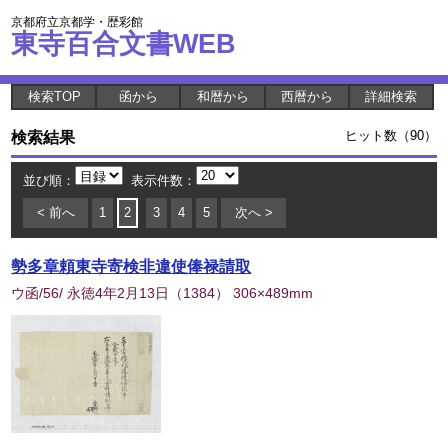
京都府立京都学・歴彩館
東寺百合文書WEB
検索TOP
函から
和暦から
西暦から
詳細検索
検索結果
ヒット数（90）
並び順：
表示件数：
< 前へ
1
2
3
4
5
次へ >
勢多章頼東寺寄検非違使俸禄請取
ウ函/56/ 永徳4年2月13日
（
1384
） 306×489mm