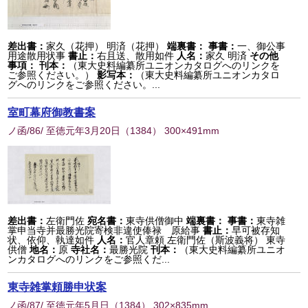
差出書：
家久（花押） 明済（花押）
端裏書：
事書：
一、御公事
用途散用状事
書止：
右且送、散用如件
人名：
家久 明済
その他
事項：
刊本：
（東大史料編纂所ユニオンカタログへのリンクを
ご参照ください。）
影写本：
（東大史料編纂所ユニオンカタロ
グへのリンクをご参照ください。...
室町幕府御教書案
ノ函/86/ 至徳元年3月20日
（
1384
） 300×491mm
差出書：
左衛門佐
宛名書：
東寺供僧御中
端裏書：
事書：
東寺雑
掌申当寺并最勝光院寄検非違使俸禄 原給事
書止：
早可被存知
状、依仰、執達如件
人名：
官人章頼 左衛門佐（斯波義将） 東寺
供僧
地名：
原
寺社名：
最勝光院
刊本：
（東大史料編纂所ユニオ
ンカタログへのリンクをご参照くだ...
東寺雑掌頼勝申状案
ノ函/87/ 至徳元年5月日
（
1384
） 302×835mm