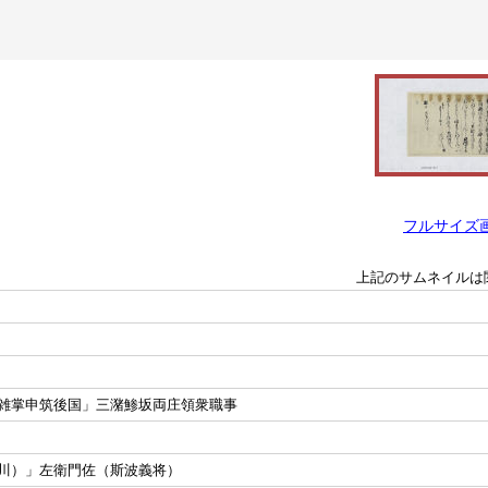
フルサイズ
上記のサムネイルは
雑掌申筑後国」三潴鯵坂両庄領衆職事
川）」左衛門佐（斯波義将）