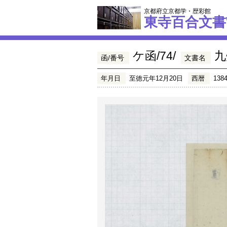
京都府立京都学・歴彩館
東寺百合文書
ケ函/74/
九
函/番号
文書名
年月日
至徳元年12月20日
西暦
138