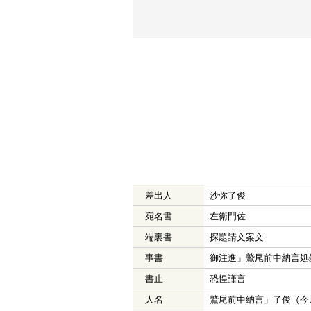
差出人
沙弥了俊
宛名書
左衛門佐
端裏書
探題請文案文
事書
御注進」鷲尾前中納言処
書止
恐惶謹言
人名
鷲尾前中納言」了俊（今