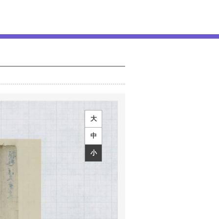
大
中
小