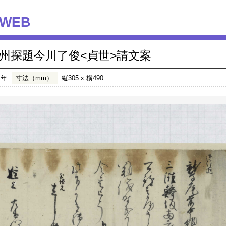
WEB
州探題今川了俊<貞世>請文案
4年
寸法（mm）
縦305 x 横490