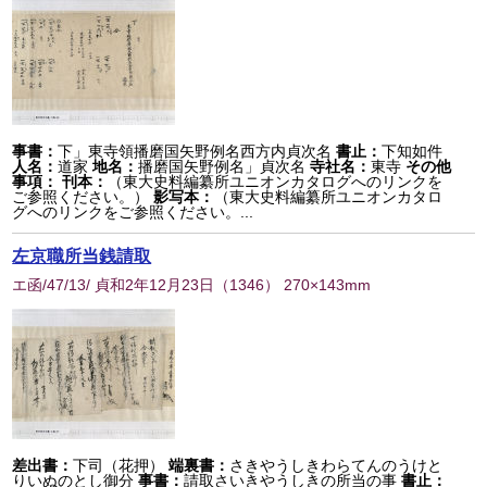
事書：
下」東寺領播磨国矢野例名西方内貞次名
書止：
下知如件
人名：
道家
地名：
播磨国矢野例名」貞次名
寺社名：
東寺
その他
事項：
刊本：
（東大史料編纂所ユニオンカタログへのリンクを
ご参照ください。）
影写本：
（東大史料編纂所ユニオンカタロ
グへのリンクをご参照ください。...
左京職所当銭請取
エ函/47/13/ 貞和2年12月23日
（
1346
） 270×143mm
差出書：
下司（花押）
端裏書：
さきやうしきわらてんのうけと
りいぬのとし御分
事書：
請取さいきやうしきの所当の事
書止：