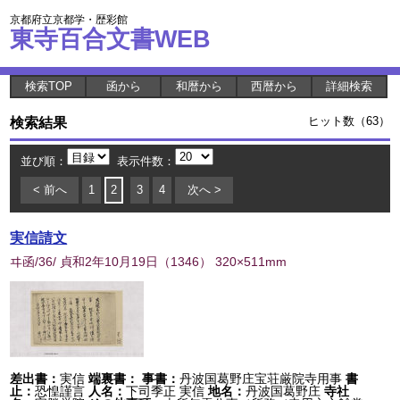
京都府立京都学・歴彩館
東寺百合文書WEB
検索TOP
函から
和暦から
西暦から
詳細検索
検索結果
ヒット数（63）
並び順：
表示件数：
< 前へ
1
2
3
4
次へ >
実信請文
ヰ函/36/ 貞和2年10月19日
（
1346
） 320×511mm
差出書：
実信
端裏書：
事書：
丹波国葛野庄宝荘厳院寺用事
書
止：
恐惶謹言
人名：
下司季正 実信
地名：
丹波国葛野庄
寺社