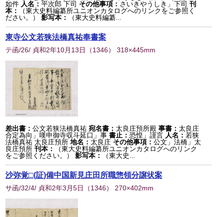
如件
人名：
平次郎 下司
その他事項：
さいきやうしき」下司
刊
本：
（東大史料編纂所ユニオンカタログへのリンクをご参照く
ださい。）
影写本：
（東大史料編纂...
東寺公文若狭法橋真祐奉書案
テ函/26/ 貞和2年10月13日
（
1346
） 318×445mm
差出書：
公文若狭法橋真祐
宛名書：
太良庄預所殿
事書：
太良庄
合定為向」嘆申御寺収斗延口」事
書止：
恐惶」謹言
人名：
若狭
法橋真祐 太良庄預所
地名：
太良庄
その他事項：
公文」法橋」太
良庄預所
刊本：
（東大史料編纂所ユニオンカタログへのリンク
をご参照ください。）
影写本：
（東大史...
沙弥覚□(証)備中国新見庄田所職惣領分譲状案
サ函/32/4/ 貞和2年3月5日
（
1346
） 270×402mm