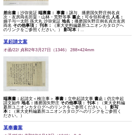
差出書：
沙弥覚証
端裏書：
事書：
譲与 播磨国矢野庄例名貞
次・友房両名田畠・山林・荒野等事
書止：
可令領和者也
人名：
嫡子与一太郎 孫犬丸 沙弥覚証
地名：
播磨国矢野庄例名貞次友房
両名
その他事項：
刊本：
（東大史料編纂所ユニオンカタログへ
のリンクをご参照ください。）
影写本：
...
某起請文案
オ函/22/ 貞和2年3月27日
（
1346
） 288×424mm
端裏書：
起請文＜検注事＞
事書：
立申起請文事
書止：
仍立申起
請文如件
地名：
播磨国矢野庄
その他事項：
刊本：
（東大史料編
纂所ユニオンカタログへのリンクをご参照ください。）
影写
本：
（東大史料編纂所ユニオンカタログへのリンクをご参照く
ださい。）
某奉書案