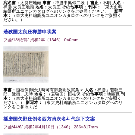
宛名書：
太良庄地頭
事書：
禅勝申奥仰二段［
書止：
不明
人名：
禅勝 太良庄地頭
地名：
太良庄
その他事項：
刊本：
（東大史料
編纂所ユニオンカタログへのリンクをご参照ください。）
影写
本：
（東大史料編纂所ユニオンカタログへのリンクをご参照く
ださい。）
若狭国太良庄禅勝申状案
フ函/18/紙背/ 貞和2年
（
1346
） 0×0mm
事書：
恒枝保御沙汰時可有御急明故実条々
人名：
禅勝」若狭三
郎」近衛」忠時
地名：
（若狭国）恒枝保
その他事項：
地頭職
刊
本：
（東大史料編纂所ユニオンカタログへのリンクをご参照く
ださい。）
影写本：
（東大史料編纂所ユニオンカタログへのリ
ンクをご参照くだ...
播磨国矢野庄例名西方貞次名斗代定下文案
フ函/44/6/ 貞和2年4月10日
（
1346
） 286×817mm