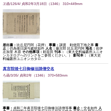
ヱ函/126/4/ 貞和2年3月18日
（
1346
） 310×449mm
差出書：
比丘尼円阿（花押）
事書：
譲渡 勅使田下地之事
書
止：
仍為後日譲与處状如件
人名：
藤次郎 比丘尼円阿
地名：
佐伊
左加里 木原
その他事項：
勅旨田
刊本：
（東大史料編纂所ユニオ
ンカタログへのリンクをご参照ください。）
影写本：
（東大史
料編纂所ユニオンカタロ...
真言院後七日御修法請僧交名
ろ函/3/35/ 貞和2年
（
1346
） 370×583mm
事書：
貞和二年眞言院後七日御修法請僧等事
書止：
交名如件
人