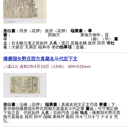
差出書：
田所（花押） 政所（花押）
端裏書：
事
書：
西御方 衆御方御年」貢
事 （御）（学）
書
止：
右太略注進之状如件
人名：
道日 是藤名輔 政所 田所
寺社
名：
大僻宮 天満宮 福寿寺
その他事項：
是藤...
播磨国矢野庄西方真蔵名斗代定下文
ノ函/12/ 貞和2年4月10日
（
1346
） 309×515mm
差出書：
法橋（花押）
端裏書：
真蔵名宛文正文円道
事書：
下」
東寺御領播磨国矢野庄西御方真蔵名斗代定事
書止：
可守暦応御
下知之旨、仍状如件
人名：
百姓円道 法橋
地名：
播磨国矢野庄西
御方真蔵名 桜田 田中 国嶋 東柿坪 船田 河キワ川キワ ナオタ 究
弘...