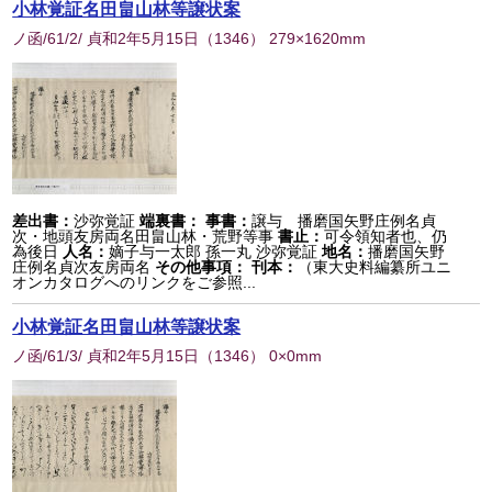
小林覚証名田畠山林等譲状案
ノ函/61/2/ 貞和2年5月15日
（
1346
） 279×1620mm
差出書：
沙弥覚証
端裏書：
事書：
譲与 播磨国矢野庄例名貞
次・地頭友房両名田畠山林・荒野等事
書止：
可令領知者也、仍
為後日
人名：
嫡子与一太郎 孫一丸 沙弥覚証
地名：
播磨国矢野
庄例名貞次友房両名
その他事項：
刊本：
（東大史料編纂所ユニ
オンカタログへのリンクをご参照...
小林覚証名田畠山林等譲状案
ノ函/61/3/ 貞和2年5月15日
（
1346
） 0×0mm