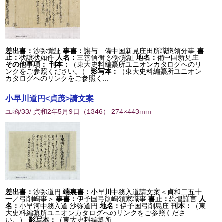
差出書：
沙弥覚証
事書：
譲与 備中国新見庄田所職惣領分事
書
止：
状譲状如件
人名：
三善信衡 沙弥覚証
地名：
備中国新見庄
その他事項：
刊本：
（東大史料編纂所ユニオンカタログへのリ
ンクをご参照ください。）
影写本：
（東大史料編纂所ユニオン
カタログへのリンクをご参照く...
小早川道円<貞茂>請文案
ユ函/33/ 貞和2年5月9日
（
1346
） 274×443mm
差出書：
沙弥道円
端裏書：
小早川中務入道請文案＜貞和二五十
一／弓削嶋事＞
事書：
伊予国弓削嶋領家職事
書止：
恐惶謹言
人
名：
小早河中務入道 沙弥道円
地名：
伊予国弓削島庄
刊本：
（東
大史料編纂所ユニオンカタログへのリンクをご参照くださ
い。）
影写本：
（東大史料編纂所...