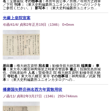
名：
宝勝厳院
その他事項：
本所年貢公事／所務／寺用方之雑掌
／下司
刊本：
（東大史料編纂所ユニオンカタログへのリンクを
ご参照ください。）
影写本：
（東大史料編纂所ユニオンカ...
光厳上皇院宣案
ヰ函/41/4/ 貞和2年正月19日
（
1346
） 0×0mm
差出書：
権大納言資明
宛名書：
勧修寺前大納言殿
端裏書：
事
書：
東大寺八幡宮神輿帰坐之時東寺警固事
書止：
院御気色所候
也、仍執達如件
人名：
賢俊僧正 院 権大納言資明 勧修寺前大納
言
寺社名：
東大寺八幡宮 東寺
その他事項：
神輿帰座／武家
刊
本：
（東大史料編纂所ユニオンカタログへの...
播磨国矢野庄例名西方年貢散用状
ノ函/11/ 貞和2年3月27日
（
1346
） 293×744mm