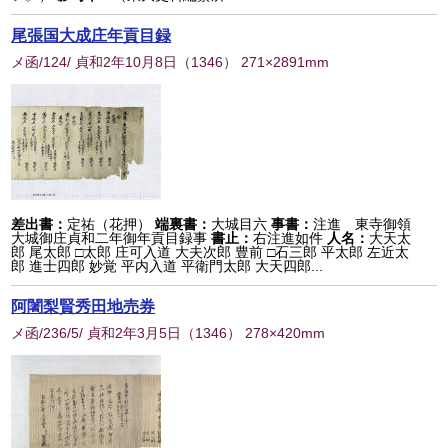
尾張国大成庄年貢目録
メ函/124/ 貞和2年10月8日
（
1346
） 271×2891mm
差出書：
定祐（花押）
端裏書：
大城目六
事書：
注進 東寺御領
大城御庄貞和二年御年貢目録事
書止：
右注進如件
人名：
大天太
郎 尾太郎 □太郎 庄可入道 大夫次郎 豊前 □石三郎 平太郎 左近太
郎 進士四郎 妙覚 平内入道 平衛門太郎 大天四郎...
阿闍梨賢秀田地売券
メ函/236/5/ 貞和2年3月5日
（
1346
） 278×420mm