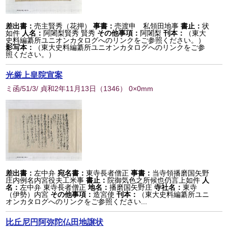
差出書：
売主賢秀（花押）
事書：
売渡申 私領田地事
書止：
状
如件
人名：
阿闍梨賢秀 賢秀
その他事項：
阿闍梨
刊本：
（東大
史料編纂所ユニオンカタログへのリンクをご参照ください。）
影写本：
（東大史料編纂所ユニオンカタログへのリンクをご参
照ください。）
光厳上皇院宣案
ミ函/51/3/ 貞和2年11月13日
（
1346
） 0×0mm
差出書：
左中弁
宛名書：
東寺長者僧正
事書：
当寺領播磨国矢野
庄内例名内宮役夫工米事
書止：
院御気色之所候也仍言上如件
人
名：
左中弁 東寺長者僧正
地名：
播磨国矢野庄
寺社名：
東寺
（伊勢）内宮
その他事項：
造宮使
刊本：
（東大史料編纂所ユニ
オンカタログへのリンクをご参照ください...
比丘尼円阿弥陀仏田地譲状