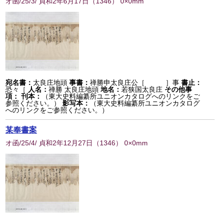
オ函/25/3/ 貞和2年6月17日
（
1346
） 0×0mm
宛名書：
太良庄地頭
事書：
禅勝申太良庄公［ ］事
書止：
恐々［
人名：
禅勝 太良庄地頭
地名：
若狭国太良庄
その他事
項：
刊本：
（東大史料編纂所ユニオンカタログへのリンクをご
参照ください。）
影写本：
（東大史料編纂所ユニオンカタログ
へのリンクをご参照ください。）
某奉書案
オ函/25/4/ 貞和2年12月27日
（
1346
） 0×0mm