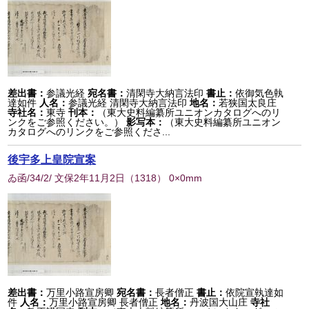
差出書：
参議光経
宛名書：
清閑寺大納言法印
書止：
依御気色執
達如件
人名：
参議光経 清閑寺大納言法印
地名：
若狭国太良庄
寺社名：
東寺
刊本：
（東大史料編纂所ユニオンカタログへのリ
ンクをご参照ください。）
影写本：
（東大史料編纂所ユニオン
カタログへのリンクをご参照くださ...
後宇多上皇院宣案
ゐ函/34/2/ 文保2年11月2日
（
1318
） 0×0mm
差出書：
万里小路宣房卿
宛名書：
長者僧正
書止：
依院宣執達如
件
人名：
万里小路宣房卿 長者僧正
地名：
丹波国大山庄
寺社