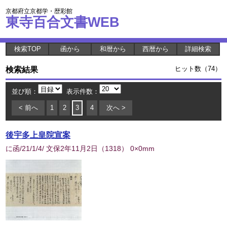
京都府立京都学・歴彩館
東寺百合文書WEB
検索TOP
函から
和暦から
西暦から
詳細検索
検索結果
ヒット数（74）
並び順：
表示件数：
< 前へ
1
2
3
4
次へ >
後宇多上皇院宣案
に函/21/1/4/ 文保2年11月2日
（
1318
） 0×0mm