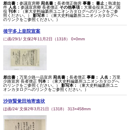
差出書：
参議宣房卿
宛名書：
長者僧正御房
事書：
書止：
執達如
件
人名：
参議宣房卿 長者僧正
その他事項：
大嘗会役夫工米／国
役
刊本：
（東大史料編纂所ユニオンカタログへのリンクをご参
照ください。）
影写本：
（東大史料編纂所ユニオンカタログへ
のリンクをご参照ください。）
後宇多上皇院宣案
に函/29/1/ 文保2年11月2日
（
1318
） 0×0mm
差出書：
万里少路一品宣房
宛名書：
長者僧正
事書：
人名：
万里
少路宣房 長者僧正
刊本：
（東大史料編纂所ユニオンカタログへ
のリンクをご参照ください。）
影写本：
（東大史料編纂所ユニ
オンカタログへのリンクをご参照ください。）
沙弥賢覚田地寄進状
ほ函/24/ 文保2年3月21日
（
1318
） 313×458mm