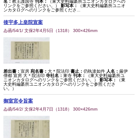
名：
教王護国寺
刊本：
（東大史料編纂所ユニオンカタログへの
リンクをご参照ください。）
影写本：
（東大史料編纂所ユニオ
ンカタログへのリンクをご参照くださ...
後宇多上皇院宣案
ゐ函/54/1/ 文保2年4月5日
（
1318
） 300×426mm
差出書：
宣房
宛名書：
大＊院法印
書止：
仍執達如件
人名：
厳伊
僧都 宣房 大＊院法印
寺社名：
東寺
刊本：
（東大史料編纂所ユ
ニオンカタログへのリンクをご参照ください。）
影写本：
（東
大史料編纂所ユニオンカタログへのリンクをご参照くださ
い。）
御室宮令旨案
ゐ函/54/2/ 文保2年4月7日
（
1318
） 300×426mm