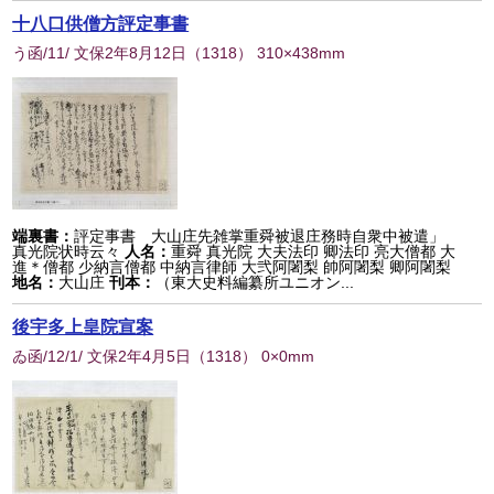
十八口供僧方評定事書
う函/11/ 文保2年8月12日
（
1318
） 310×438mm
端裏書：
評定事書 大山庄先雑掌重舜被退庄務時自衆中被遣」
真光院状時云々
人名：
重舜 真光院 大夫法印 卿法印 亮大僧都 大
進＊僧都 少納言僧都 中納言律師 大弐阿闍梨 帥阿闍梨 卿阿闍梨
地名：
大山庄
刊本：
（東大史料編纂所ユニオン...
後宇多上皇院宣案
ゐ函/12/1/ 文保2年4月5日
（
1318
） 0×0mm