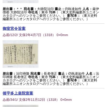
差出書：
＊＊
宛名書：
大静院法印
書止：
仍執達如件
人名：
厳伊
僧都 大静院法印
寺社名：
東寺
刊本：
（東大史料編纂所ユニオン
カタログへのリンクをご参照ください。）
影写本：
（東大史料
編纂所ユニオンカタログへのリンクをご参照ください。）
御室宮令旨案
ゐ函/12/2/ 文保2年4月7日
（
1318
） 0×0mm
差出書：
法印禅隆
宛名書：
長者僧正
書止：
仍執達如件
人名：
法
印禅隆 長者僧正
寺社名：
東寺
刊本：
（東大史料編纂所ユニオン
カタログへのリンクをご参照ください。）
影写本：
（東大史料
編纂所ユニオンカタログへのリンクをご参照ください。）
後宇多上皇院宣案
ゐ函/34/1/ 文保2年11月12日
（
1318
） 0×0mm