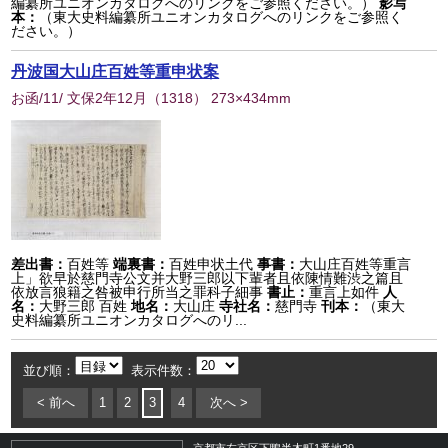
編纂所ユニオンカタログへのリンクをご参照ください。）
影写
本：
（東大史料編纂所ユニオンカタログへのリンクをご参照く
ださい。）
丹波国大山庄百姓等重申状案
お函/11/ 文保2年12月
（
1318
） 273×434mm
差出書：
百姓等
端裏書：
百姓申状土代
事書：
大山庄百姓等重言
上」欲早於慈門寺公文并大野三郎以下輩者且依陳情難渋之篇且
依放言狼籍之咎被申行所当之罪科子細事
書止：
重言上如件
人
名：
大野三郎 百姓
地名：
大山庄
寺社名：
慈門寺
刊本：
（東大
史料編纂所ユニオンカタログへのリ...
並び順：
表示件数：
< 前へ
1
2
3
4
次へ >