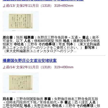
よ函/13/ 文保2年11月日
（
1318
） 318×492mm
差出書：
預所
端裏書：
矢野庄三野寺免田事＜五通＞
書止：
敢不
可違失、以下
人名：
僧相林阿闍梨 預所
地名：
播磨国矢野少例名
領家方
寺社名：
三野寺
その他事項：
寄進
刊本：
（東大史料編纂
所ユニオンカタログへのリンクをご参照ください。）
影写本：
（東大史料編纂所ユニオンカタログへのリンク...
播磨国矢野庄公文道法安堵状案
よ函/14/ 文保2年11月日
（
1318
） 319×490mm
宛名書：
三野寺阿闍梨御房
事書：
矢野御庄例名三野寺免田五段
＜信時名円段卅代下地／常得名拾代＞事
書止：
恐々謹言
人名：
三野寺阿闍梨
地名：
矢野庄例名
寺社名：
三野寺
その他事項：
領