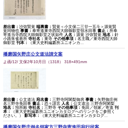
差出書：
沙弥賢覚
端裏書：
賢覚＜小文保二三廿一五斗＞源覚賢
覚同物也
事書：
奉寄進東寺西院大師御影堂領水田事
書止：
所奉
寄進当寺西院大師御影堂之状如件
人名：
源覚 沙弥賢覚
地名：
針
小路朱雀巷所
寺社名：
東寺
その他事項：
名主職／東寺西院大師
御影堂
刊本：
（東大史料編纂所ユニオンカ...
播磨国矢野庄公文道法請文案
よ函/12/ 文保2年10月日
（
1318
） 318×491mm
差出書：
公文道法
宛名書：
三野寺阿闍梨御房
事書：
矢野御庄例
名三野寺免田事
書止：
恐々謹言
人名：
公文道法 三野寺阿闍梨
地名：
預所殿
寺社名：
三野寺
その他事項：
免田／領家／寄進
刊
本：
（東大史料編纂所ユニオンカタログへのリンクをご参照く
ださい。）
影写本：
（東大史料編纂所ユニオンカタログ...
播磨国矢野庄例名領家方三野寺寄進田宛行状案