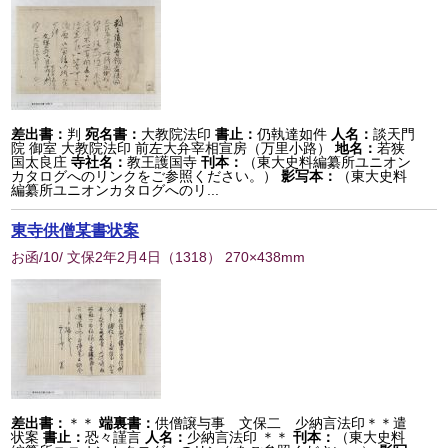
差出書：
判
宛名書：
大教院法印
書止：
仍執達如件
人名：
談天門
院 御室 大教院法印 前左大弁宰相宣房（万里小路）
地名：
若狭
国太良庄
寺社名：
教王護国寺
刊本：
（東大史料編纂所ユニオン
カタログへのリンクをご参照ください。）
影写本：
（東大史料
編纂所ユニオンカタログへのリ...
東寺供僧某書状案
お函/10/ 文保2年2月4日
（
1318
） 270×438mm
差出書：
＊＊
端裏書：
供僧譲与事 文保二 少納言法印＊＊遣
状案
書止：
恐々謹言
人名：
少納言法印 ＊＊
刊本：
（東大史料