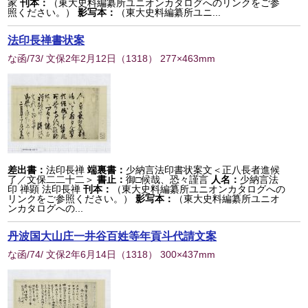
家
刊本：
（東大史料編纂所ユニオンカタログへのリンクをご参
照ください。）
影写本：
（東大史料編纂所ユニ...
法印長禅書状案
な函/73/ 文保2年2月12日
（
1318
） 277×463mm
差出書：
法印長禅
端裏書：
少納言法印書状案文＜正八長者進候
了／文保二二十二＞
書止：
御□候哉、恐々謹言
人名：
少納言法
印 禅顕 法印長禅
刊本：
（東大史料編纂所ユニオンカタログへの
リンクをご参照ください。）
影写本：
（東大史料編纂所ユニオ
ンカタログへの...
丹波国大山庄一井谷百姓等年貢斗代請文案
な函/74/ 文保2年6月14日
（
1318
） 300×437mm