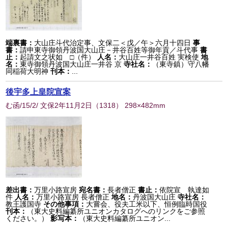
端裏書：
大山庄斗代治定事、文保二＜戊／午＞六月十四日
事
書：
請申東寺御領丹波国大山庄－井谷百姓等御年貢／斗代事
書
止：
起請文之状如 □（件）
人名：
大山庄一井谷百姓 実検使
地
名：
東寺御領丹波国大山庄一井谷 京
寺社名：
（東寺鎮）守八幡
同稲荷大明神
刊本：
...
後宇多上皇院宣案
む函/15/2/ 文保2年11月2日
（
1318
） 298×482mm
差出書：
万里小路宣房
宛名書：
長者僧正
書止：
依院宣 執達如
件
人名：
万里小路宣房 長者僧正
地名：
丹波国大山庄
寺社名：
教王護国寺
その他事項：
大嘗会、役夫工米以下、恒例臨時国役
刊本：
（東大史料編纂所ユニオンカタログへのリンクをご参照
ください。）
影写本：
（東大史料編纂所ユニオン...