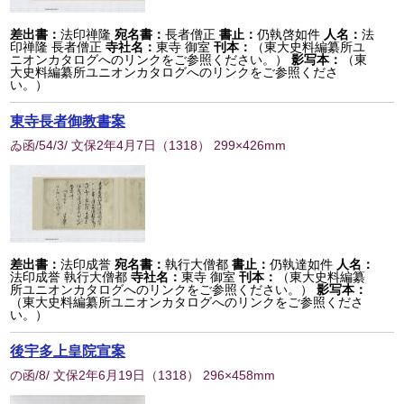
差出書：
法印禅隆
宛名書：
長者僧正
書止：
仍執啓如件
人名：
法
印禅隆 長者僧正
寺社名：
東寺 御室
刊本：
（東大史料編纂所ユ
ニオンカタログへのリンクをご参照ください。）
影写本：
（東
大史料編纂所ユニオンカタログへのリンクをご参照くださ
い。）
東寺長者御教書案
ゐ函/54/3/ 文保2年4月7日
（
1318
） 299×426mm
差出書：
法印成誉
宛名書：
執行大僧都
書止：
仍執達如件
人名：
法印成誉 執行大僧都
寺社名：
東寺 御室
刊本：
（東大史料編纂
所ユニオンカタログへのリンクをご参照ください。）
影写本：
（東大史料編纂所ユニオンカタログへのリンクをご参照くださ
い。）
後宇多上皇院宣案
の函/8/ 文保2年6月19日
（
1318
） 296×458mm