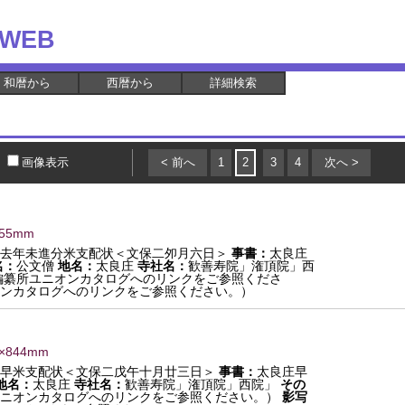
WEB
和暦から
西暦から
詳細検索
画像表示
< 前へ
1
2
3
4
次へ >
855mm
去年未進分米支配状＜文保二夘月六日＞
事書：
太良庄
名：
公文僧
地名：
太良庄
寺社名：
歓善寿院」潅頂院」西
編纂所ユニオンカタログへのリンクをご参照くださ
ンカタログへのリンクをご参照ください。）
5×844mm
早米支配状＜文保二戊午十月廿三日＞
事書：
太良庄早
地名：
太良庄
寺社名：
歓善寿院」潅頂院」西院」
その
ニオンカタログへのリンクをご参照ください。）
影写