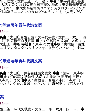
年貢送文＜文保三正十八日致＞
事書：
東寺御領安芸国
人名：
公文 梶取佐東八日市藤次
地名：
東寺御領安芸国
取
刊本：
（東大史料編纂所ユニオンカタログへのリンク
料編纂所ユニオンカタログへのリンクをご参照くださ
マ)等連署年貢斗代請文案
552mm
裏書：
大山庄百姓起請々文斗代事案＜文保二・六、十四
井谷百姓等御年貢斗代事
書止：
仍起請文状如件
人名：
右
大山庄一井谷
寺社名：
東寺
その他事項：
実検使／百姓
ニオンカタログへのリンクをご参照ください。）
影写
マ)等連署年貢斗代請文案
931mm
裏書：
大山庄一井谷百姓請文案文
事書：
請申 東寺御
書止：
仍起請文状如件
人名：
右馬尉 次郎庄司 平庄司
東寺鎮守
その他事項：
実検使／百姓／斗代／寺庫
刊
へのリンクをご参照ください。）
影写本：
（東大史料
案
432mm
姓二被下斗代契状案＜文保二、午、六月十四日＞、
事