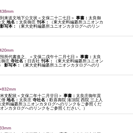
×438mm
到来送文地下公文状＜文保二十二七日＞
事書：
太良御
公文
地名：
太良御庄
刊本：
（東大史料編纂所ユニオンカ
影写本：
（東大史料編纂所ユニオンカタログへのリン
×420mm
預所代書進之、＜文保二戊午十二月七日＞
事書：
太良
良御庄
寺社名：
日吉社
刊本：
（東大史料編纂所ユニオン
）
影写本：
（東大史料編纂所ユニオンカタログへのリ
9×832mm
米支配状＜文保二年十二月廿日＞
事書：
太良庄御年貢
文僧
地名：
太良庄
寺社名：
歡喜壽院 潅頂院 西院 三上人
大史料編纂所ユニオンカタログへのリンクをご参照くだ
オンカタログへのリンクをご参照ください。）
433mm