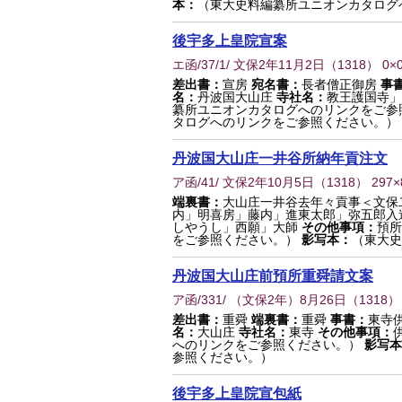
本：
（東大史料編纂所ユニオンカタログ
後宇多上皇院宣案
エ函/37/1/ 文保2年11月2日
（
1318
） 0×
差出書：
宣房
宛名書：
長者僧正御房
事
名：
丹波国大山庄
寺社名：
教王護国寺」
纂所ユニオンカタログへのリンクをご参
タログへのリンクをご参照ください。）
丹波国大山庄一井谷所納年貢注文
ア函/41/ 文保2年10月5日
（
1318
） 297
端裏書：
大山庄一井谷去年々貢事＜文保
内」明喜房」藤内」進東太郎」弥五郎入
しやうし」西願」大師
その他事項：
預
をご参照ください。）
影写本：
（東大史
丹波国大山庄前預所重舜請文案
ア函/331/ （文保2年）8月26日
（
1318
）
差出書：
重舜
端裏書：
重舜
事書：
東寺
名：
大山庄
寺社名：
東寺
その他事項：
へのリンクをご参照ください。）
影写本
参照ください。）
後宇多上皇院宣包紙