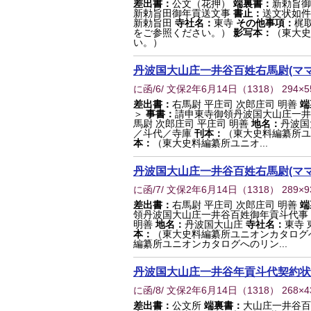
差出書：
公文（花押）
端裏書：
新勅旨御
新勅旨田御年貢送文事
書止：
送文状如件
新勅旨田
寺社名：
東寺
その他事項：
梶
をご参照ください。）
影写本：
（東大史
い。）
丹波国大山庄一井谷百姓右馬尉(マ
に函/6/ 文保2年6月14日
（
1318
） 294×
差出書：
右馬尉 平庄司 次郎庄司 明善
端
＞
事書：
請申東寺御領丹波国大山庄一
馬尉 次郎庄司 平庄司 明善
地名：
丹波国
／斗代／寺庫
刊本：
（東大史料編纂所ユ
本：
（東大史料編纂所ユニオ...
丹波国大山庄一井谷百姓右馬尉(マ
に函/7/ 文保2年6月14日
（
1318
） 289×
差出書：
右馬尉 平庄司 次郎庄司 明善
端
領丹波国大山庄一井谷百姓御年貢斗代事
明善
地名：
丹波国大山庄
寺社名：
東寺 
本：
（東大史料編纂所ユニオンカタログ
編纂所ユニオンカタログへのリン...
丹波国大山庄一井谷年貢斗代契約状
に函/8/ 文保2年6月14日
（
1318
） 268×
差出書：
公文所
端裏書：
大山庄一井谷百