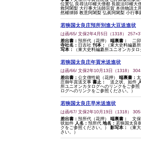
位實弘 良尋法印權大僧都 長親法印權大僧
救阿闍梨 大行事大法師宗賀 本供物請土用
然權律師 教意阿闍梨 弘眞阿闍梨 小行事圓朝
若狭国太良庄預所別進大豆送進状
は函/65/ 文保2年4月5日
（
1318
） 257×
差出書：
預所代（花押）
端裏書：
二卯
寺社名：
日吉社
刊本：
（東大史料編纂所
写本：
（東大史料編纂所ユニオンカタロ
若狭国太良庄年貢米送進状
は函/66/ 文保2年10月13日
（
1318
） 30
差出書：
公文僧性範（花押）
端裏書：
太
庄御年貢送文事
書止：
送之状、如件
所ユニオンカタログへのリンクをご参照
ログへのリンクをご参照ください。）
若狭国太良庄早米送進状
は函/67/ 文保2年10月19日
（
1318
） 30
差出書：
預所代（花押）
端裏書：
文保
状如件
人名：
預所代
地名：
若狭国太良
クをご参照ください。）
影写本：
（東大
さい。）