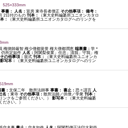
） 525×333mm
事書：
人名：
宣房 東寺長者僧正
その他事項：
備考：
月 2日付のもの
刊本：
（東大史料編纂所ユニオンカタロ
本：
（東大史料編纂所ユニオンカタログへのリンクを
38mm
我 権律師厳智 権少僧都覚誉 権大僧都潤恵
端裏書：
学＊
：
仍所定如件
人名：
阿闍梨俊業」任忠」清我」守我」権
その他事項：
規式
刊本：
（東大史料編纂所ユニオンカ
影写本：
（東大史料編纂所ユニオンカタログへのリン
×519mm
裏書：
文保二年 散所法師事
事書：
書止：
恐々謹言
人
社名：
東寺
その他事項：
散所法師／供僧／学衆
刊本：
リンクをご参照ください。）
影写本：
（東大史料編纂
ください。）
等交名事
書止：
交名如件
人名：
阿闍梨僧正法印大和尚