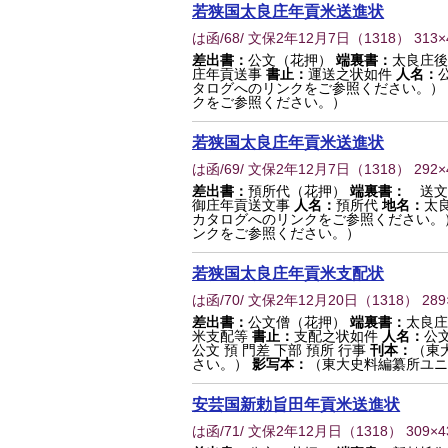
若狭国太良庄年貢米送進状
は函/68/ 文保2年12月7日
（
1318
） 313
差出書：
公文（花押）
端裏書：
太良庄後
庄年貢送事
書止：
運送之状如件
人名：
タログへのリンクをご参照ください。）
クをご参照ください。）
若狭国太良庄年貢米送進状
は函/69/ 文保2年12月7日
（
1318
） 292
差出書：
預所代（花押）
端裏書：
送文
御庄年貢送文事
人名：
預所代
地名：
太
カタログへのリンクをご参照ください。
ンクをご参照ください。）
若狭国太良庄年貢米支配状
は函/70/ 文保2年12月20日
（
1318
） 28
差出書：
公文僧（花押）
端裏書：
太良庄
米支配等
書止：
支配之状如件
人名：
公
公文 預 門差 下部 預所 行事
刊本：
（東
さい。）
影写本：
（東大史料編纂所ユニ
安芸国新勅旨田年貢米送進状
は函/71/ 文保2年12月日
（
1318
） 309×