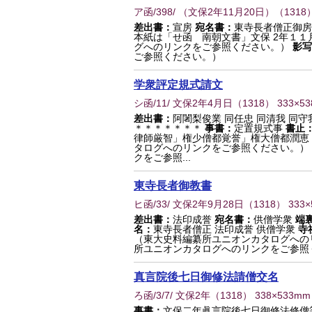
ア函/398/ （文保2年11月20日）
（
1318
差出書：
宣房
宛名書：
東寺長者僧正御房
本紙は「せ函 南朝文書」文保 2年１１
グへのリンクをご参照ください。）
影写
ご参照ください。）
学衆評定規式請文
シ函/11/ 文保2年4月日
（
1318
） 333×5
差出書：
阿闍梨俊業 同任忠 同清我 同守
＊＊＊＊＊＊＊
事書：
定置規式事
書止
律師厳智」権少僧都覚誉」権大僧都潤恵
タログへのリンクをご参照ください。）
クをご参照...
東寺長者御教書
ヒ函/33/ 文保2年9月28日
（
1318
） 333
差出書：
法印成誉
宛名書：
供僧学衆
端
名：
東寺長者僧正 法印成誉 供僧学衆
寺
（東大史料編纂所ユニオンカタログへの
所ユニオンカタログへのリンクをご参照
真言院後七日御修法請僧交名
ろ函/3/7/ 文保2年
（
1318
） 338×533mm
事書：
文保二年眞言院後七日御修法修僧