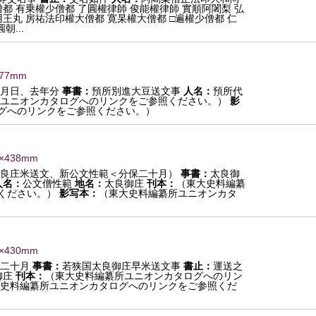
都 有乗權少僧都 了圓權律師 俊能權律師 實順阿闍梨 弘
王丸 房祐法印權大僧都 寛杲權大僧都 □遍權少僧都 仁
...
377mm
月日、去年分
事書：
預所別進大豆送文事
人名：
預所代
ユニオンカタログへのリンクをご参照ください。）
影
グへのリンクをご参照ください。）
4×438mm
良庄米送文、新公文性範＜分保二十月）
事書：
太良御
人名：
公文僧性範
地名：
太良御庄
刊本：
（東大史料編纂
ください。）
影写本：
（東大史料編纂所ユニオンカタ
5×430mm
二十月
事書：
若狭国太良御庄早米送文事
書止：
運送之
御庄
刊本：
（東大史料編纂所ユニオンカタログへのリン
史料編纂所ユニオンカタログへのリンクをご参照くだ