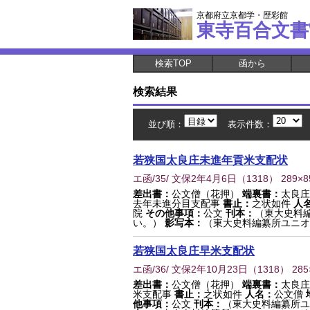
京都府立京都学・歴彩館
東寺百合文書
検索TOP
函から
検索結果
並び順：
表示件数：
若狭国太良庄未進年貢米支配状
エ函/35/ 文保2年4月6日
（
1318
） 289×
差出書：
公文僧（花押）
端裏書：
太良庄
去年未進分目支配事
書止：
之状如件
人
院
その他事項：
公文
刊本：
（東大史料
い。）
影写本：
（東大史料編纂所ユニオ
若狭国太良庄早米支配状
エ函/36/ 文保2年10月23日
（
1318
） 28
差出書：
公文僧（花押）
端裏書：
太良庄
米支配事
書止：
之状如件
人名：
公文僧
他事項：
公文
刊本：
（東大史料編纂所ユ