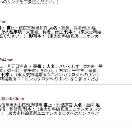
へのリンクをご参照ください。）
0mm
書：
書止：
依院宣執達如件
人名：
宣房」長者僧正
地
その他事項：
大嘗会」長者」僧正
刊本：
（東大史料編
照ください。）
影写本：
（東大史料編纂所ユニオンカ
×844mm
二十月五日注進＞
事書：
人名：
さいくわす」□太夫」平
道」弥三郎」信平末」き□うし」右□□」平官主」蓮願」
所
刊本：
（東大史料編纂所ユニオンカタログへのリンク
料編纂所ユニオンカタログへのリンクをご参照くださ...
 333×523mm
供僧等申大山庄預所職事
書止：
恐惶謹言
人名：
重舜
地
供僧」預所職
刊本：
（東大史料編纂所ユニオンカタログ
：
（東大史料編纂所ユニオンカタログへのリンクをご