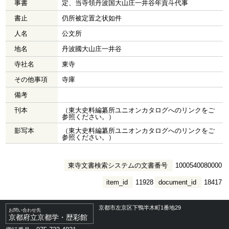
事書
定、当寺領丹波国大山庄一井谷年貢斗代事
書止
仍所被定置之状如件
人名
公文所
地名
丹波國大山庄一井谷
寺社名
東寺
その他事項
寺庫
備考
刊本
（東大史料編纂所ユニオンカタログへのリンクをご
参照ください。）
影写本
（東大史料編纂所ユニオンカタログへのリンクをご
参照ください。）
東寺文書検索システムの文書番号
1000540080000
item_id
11928
document_id
18417
京都市左京区下鴨半木町1番地29
お問い合わせ先
京都府立京都学・歴彩館