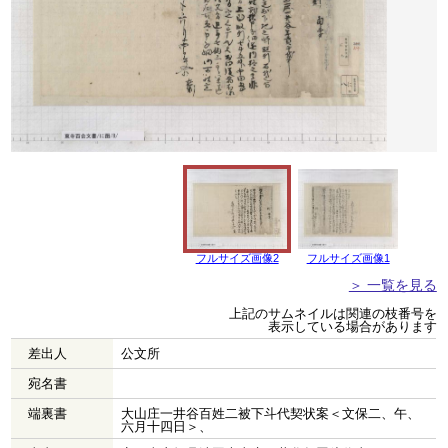
フルサイズ画像2
フルサイズ画像1
＞ 一覧を見る
上記のサムネイルは関連の枝番号を
表示している場合があります
差出人
公文所
宛名書
端裏書
大山庄一井谷百姓二被下斗代契状案＜文保二、午、
六月十四日＞、