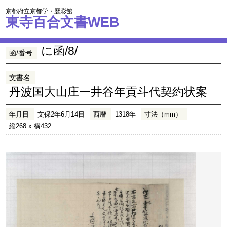
京都府立京都学・歴彩館
東寺百合文書WEB
に函/8/
函/番号
文書名
丹波国大山庄一井谷年貢斗代契約状案
年月日
文保2年6月14日
西暦
1318年
寸法（mm）
縦268 x 横432