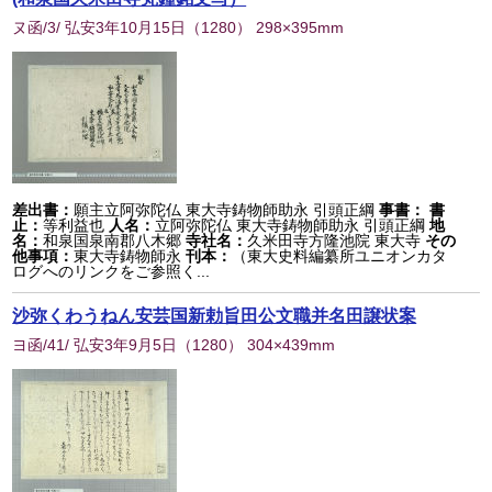
ヌ函/3/ 弘安3年10月15日
（
1280
） 298×395mm
差出書：
願主立阿弥陀仏 東大寺鋳物師助永 引頭正綱
事書：
書
止：
等利益也
人名：
立阿弥陀仏 東大寺鋳物師助永 引頭正綱
地
名：
和泉国泉南郡八木郷
寺社名：
久米田寺方隆池院 東大寺
その
他事項：
東大寺鋳物師永
刊本：
（東大史料編纂所ユニオンカタ
ログへのリンクをご参照く...
沙弥くわうねん安芸国新勅旨田公文職并名田譲状案
ヨ函/41/ 弘安3年9月5日
（
1280
） 304×439mm