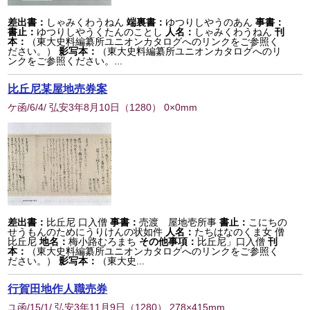
差出書：
しゃみくわうねん
端裏書：
ゆつりしやうのあん
事書：
書止：
ゆつりしやうくたんのことし
人名：
しゃみくわうねん
刊
本：
（東大史料編纂所ユニオンカタログへのリンクをご参照く
ださい。）
影写本：
（東大史料編纂所ユニオンカタログへのリ
ンクをご参照ください。...
比丘尼某屋地売券案
ケ函/6/4/ 弘安3年8月10日
（
1280
） 0×0mm
差出書：
比丘尼 口入僧
事書：
売渡 屋地壱所事
書止：
こにちの
せうもんのためにうりけんの状如件
人名：
たちはなのくま女 僧
比丘尼
地名：
梅小路むろまち
その他事項：
比丘尼」口入僧
刊
本：
（東大史料編纂所ユニオンカタログへのリンクをご参照く
ださい。）
影写本：
（東大史...
行賀田地作人職売券
ユ函/15/1/ 弘安3年11月9日
（
1280
） 278×415mm