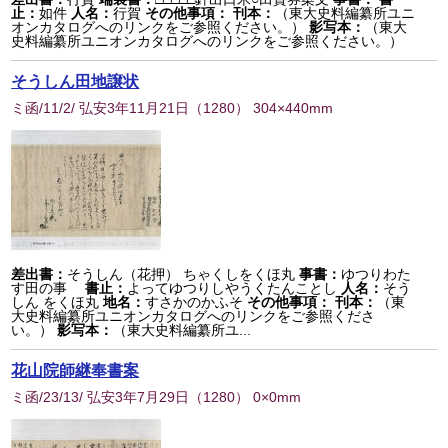
止：
如件
人名：
行賀
その他事項：
刊本：
（東大史料編纂所ユニ
オンカタログへのリンクをご参照ください。）
影写本：
（東大
史料編纂所ユニオンカタログへのリンクをご参照ください。）
そうしん田地譲状
ミ函/11/2/ 弘安3年11月21日
（
1280
） 304×440mm
差出書：
そうしん（花押） ちゃくしをくほ丸
事書：
ゆつりわた
す田の事
書止：
よってゆつりしやうくたんことし
人名：
そう
しん をくほ丸
地名：
すさかのかふそ
その他事項：
刊本：
（東
大史料編纂所ユニオンカタログへのリンクをご参照くださ
い。）
影写本：
（東大史料編纂所ユ...
花山院師継奉書案
ミ函/23/13/ 弘安3年7月29日
（
1280
） 0×0mm