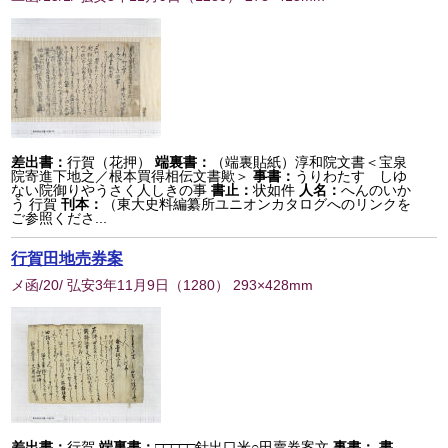
差出書：
行賀（花押）
端裏書：
（端裏貼紙）淳和院文書＜宝泉
院寄進下地之／根本買得相伝文書歟＞
事書：
うりわたす しゆ
ない院御りやうさく人しきの事
書止：
状如件
人名：
へんのいか
う 行賀
刊本：
（東大史料編纂所ユニオンカタログへのリンクを
ご参照くださ...
行賀田地売券案
メ函/20/ 弘安3年11月9日
（
1280
） 293×428mm
差出書：
行賀
端裏書：
□□□□□針出口米○田賣券案文
事書：
書