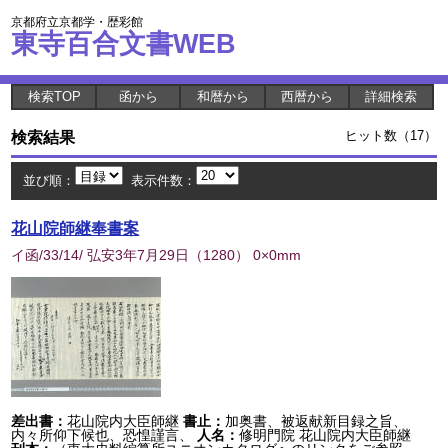
京都府立京都学・歴彩館
東寺百合文書WEB
検索TOP
函から
和暦から
西暦から
詳細検索
検索結果
ヒット数（17）
並び順：
表示件数：
花山院師継奉書案
イ函/33/14/ 弘安3年7月29日
（
1280
） 0×0mm
差出書：
花山院内大臣師継
書止：
加奥書、被返献新目録之旨、
内々所仰下候也、恐惶謹言、
人名：
修明門院 花山院内大臣師継