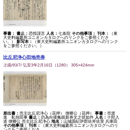
事書：
書止：
恐惶謹言
人名：
七条院
その他事項：
刊本：
（東
大史料編纂所ユニオンカタログへのリンクをご参照くださ
い。）
影写本：
（東大史料編纂所ユニオンカタログへのリンク
をご参照ください。）
比丘尼浄心田地売券
ヱ函/93/7/ 弘安3年2月16日
（
1280
） 305×424mm
差出書：
売主比丘尼浄心（花押） 僧卿公（花押）
事書：
売渡
進 私領田事
書止：
仍為向後亀鏡新券文之状如件
人名：
十郎入
道 僧卿公 売主比丘尼浄心
地名：
山城国紀伊郡佐井佐里 兵庫田
その他事項：
刊本：
（東大史料編纂所ユニオンカタログへのリ
ンクをご参照くださ...