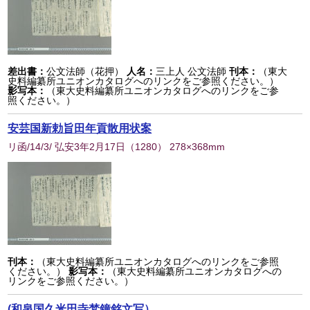
差出書：
公文法師（花押）
人名：
三上人 公文法師
刊本：
（東大
史料編纂所ユニオンカタログへのリンクをご参照ください。）
影写本：
（東大史料編纂所ユニオンカタログへのリンクをご参
照ください。）
安芸国新勅旨田年貢散用状案
リ函/14/3/ 弘安3年2月17日
（
1280
） 278×368mm
刊本：
（東大史料編纂所ユニオンカタログへのリンクをご参照
ください。）
影写本：
（東大史料編纂所ユニオンカタログへの
リンクをご参照ください。）
(和泉国久米田寺梵鐘銘文写）