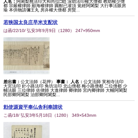
人名：
阿闍梨務法印大和尚位□助 深助法印權大僧都 教助權少僧
都 宗嚴權律師 顯海權律師 圓猷已灌頂 覚經阿闍梨 大行事法眼房
瑜 本供物請彌王丸 房弁權大僧都 房賢...
若狭国太良庄早米支配状
は函/22/10/ 弘安3年9月9日
（
1280
） 247×950mm
差出書：
公文法師（花押）
事書：
人名：
公文法師 実相寺法印
大宮法印 針小路法印 角坊法印 北山僧都 梅小路僧都 二位僧都 少
輔法眼 三位律師 佐律師 大進律師 卿律師 宮内卿律師 大輔阿闍梨
民部卿阿闍梨 治部卿阿闍梨...
勅使源資平奉仏舎利奉請状
こ函/18/ 弘安3年5月18日
（
1280
） 349×543mm