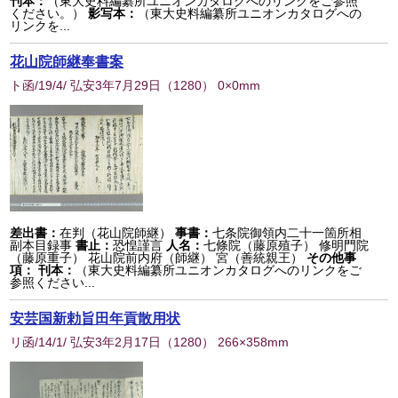
刊本：
（東大史料編纂所ユニオンカタログへのリンクをご参照
ください。）
影写本：
（東大史料編纂所ユニオンカタログへの
リンクを...
花山院師継奉書案
ト函/19/4/ 弘安3年7月29日
（
1280
） 0×0mm
差出書：
在判（花山院師継）
事書：
七条院御領内二十一箇所相
副本目録事
書止：
恐惶謹言
人名：
七條院（藤原殖子） 修明門院
（藤原重子） 花山院前内府（師継） 宮（善統親王）
その他事
項：
刊本：
（東大史料編纂所ユニオンカタログへのリンクをご
参照ください...
安芸国新勅旨田年貢散用状
リ函/14/1/ 弘安3年2月17日
（
1280
） 266×358mm