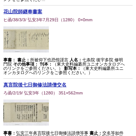
花山院師継奉書案
ヒ函/38/3/3/ 弘安3年7月29日
（
1280
） 0×0mm
事書：
書止：
所被仰下也恐惶謹言
人名：
七条院 後宇多院 修明
門院
その他事項：
刊本：
（東大史料編纂所ユニオンカタログへ
のリンクをご参照ください。）
影写本：
（東大史料編纂所ユニ
オンカタログへのリンクをご参照ください。）
真言院後七日御修法請僧交名
ろ函/2/19/ 弘安3年
（
1280
） 351×562mm
事書：
弘安三年眞言院後七日御修法請僧等事
書止：
交名等如件