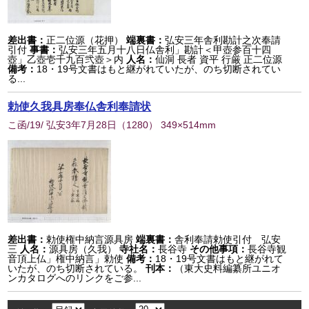
差出書：
正二位源（花押）
端裏書：
弘安三年舎利勘計之次奉請
引付
事書：
弘安三年五月十八日仏舎利」勘計＜甲壺参百十四
壺」乙壺壱千九百弐壺＞内
人名：
仙洞 長者 資平 行厳 正二位源
備考：
18・19号文書はもと継がれていたが、のち切断されてい
る...
勅使久我具房奉仏舎利奉請状
こ函/19/ 弘安3年7月28日
（
1280
） 349×514mm
差出書：
勅使権中納言源具房
端裏書：
舎利奉請勅使引付 弘安
三
人名：
源具房（久我）
寺社名：
長谷寺
その他事項：
長谷寺観
音頂上仏」権中納言」勅使
備考：
18・19号文書はもと継がれて
いたが、のち切断されている。
刊本：
（東大史料編纂所ユニオ
ンカタログへのリンクをご参...