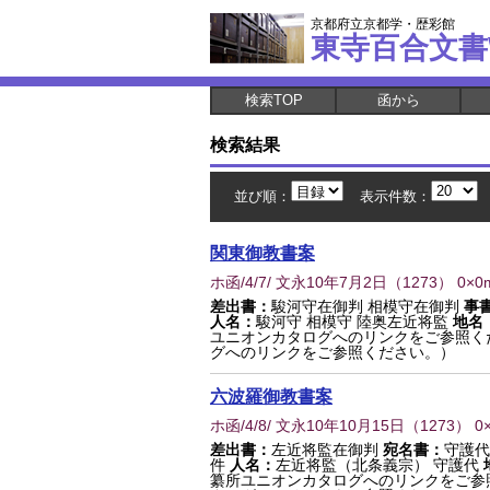
京都府立京都学・歴彩館
東寺百合文書
検索TOP
函から
検索結果
並び順：
表示件数：
関東御教書案
ホ函/4/7/ 文永10年7月2日
（
1273
） 0×0
差出書：
駿河守在御判 相模守在御判
事
人名：
駿河守 相模守 陸奥左近将監
地名
ユニオンカタログへのリンクをご参照く
グへのリンクをご参照ください。）
六波羅御教書案
ホ函/4/8/ 文永10年10月15日
（
1273
） 0
差出書：
左近将監在御判
宛名書：
守護代
件
人名：
左近将監（北条義宗） 守護代
纂所ユニオンカタログへのリンクをご参