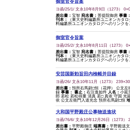
御室官令旨案
ヨ函/25/1/ 文永10年8月9日
（
1273
） 0×
差出書：
宝智
宛名書：
菩提院御房
事書
刊本：
（東大史料編纂所ユニオンカタロ
料編纂所ユニオンカタログへのリンクを
御室官令旨案
ヨ函/25/2/ 文永10年8月11日
（
1273
） 0
差出書：
宝智
宛名書：
菩提院御房
事書
刊本：
（東大史料編纂所ユニオンカタロ
料編纂所ユニオンカタログへのリンクを
安芸国新勅旨田内検帳并目録
ヨ函/26/ 文永10年11月
（
1273
） 239×3
差出書：
預所右馬尉□恒（花押） 公文
録
事書：
書止：
右注進如件
人名：
小延
郎 若松 若松得重 清真 若□ 真依 守国 光
依 公文左衛門入道光念 預所右馬尉□恒
大和国平野殿庄公事物送進状
ヨ函/76/6/ 文永10年12月26日
（
1273
） 
差出書：
平野殿御庄
端裏書：
平野殿送文