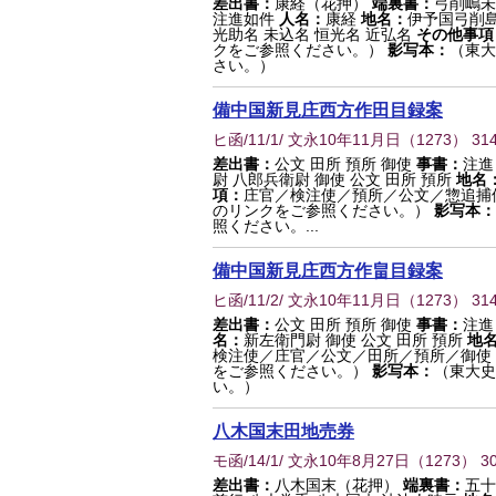
差出書：
康経（花押）
端裏書：
弓削嶋未
注進如件
人名：
康経
地名：
伊予国弓削島
光助名 未込名 恒光名 近弘名
その他事項
クをご参照ください。）
影写本：
（東大
さい。）
備中国新見庄西方作田目録案
ヒ函/11/1/ 文永10年11月日
（
1273
） 31
差出書：
公文 田所 預所 御使
事書：
注進
尉 八郎兵衛尉 御使 公文 田所 預所
地名
項：
庄官／検注使／預所／公文／惣追捕
のリンクをご参照ください。）
影写本：
照ください。...
備中国新見庄西方作畠目録案
ヒ函/11/2/ 文永10年11月日
（
1273
） 31
差出書：
公文 田所 預所 御使
事書：
注進
名：
新左衛門尉 御使 公文 田所 預所
地
検注使／庄官／公文／田所／預所／御使
をご参照ください。）
影写本：
（東大史
い。）
八木国末田地売券
モ函/14/1/ 文永10年8月27日
（
1273
） 3
差出書：
八木国末（花押）
端裏書：
五十