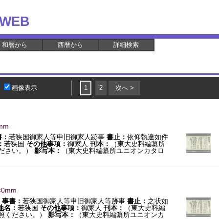
WEB
和暦から
西暦から
詳細検索
画像表示
1
2
次へ >
mm
書：
若狭国御家人等申旧御家人跡事
書止：
依仰執達如件
：
若狭国
その他事項：
御家人
刊本：
（東大史料編纂所
ださい。）
影写本：
（東大史料編纂所ユニオンカタロ
×0mm
事書：
若狭国御家人等申旧御家人等跡事
書止：
之状如
地名：
若狭国
その他事項：
御家人
刊本：
（東大史料編
照ください。）
影写本：
（東大史料編纂所ユニオンカ