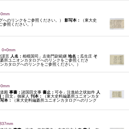
×0mm
グへのリンクをご参照ください。）
影写本：
（東大史
ご参照ください。）
 0×0mm
惶謹言
人名：
相模国司」左衛門尉範継
地名：
瓜生庄
そ
纂所ユニオンカタログへのリンクをご参照くださ
ンカタログへのリンクをご参照ください。）
×0mm
道殿
事書：
諸国田文事
書止：
可令」注進給之状如件
人
項：
田文」御家人
刊本：
（東大史料編纂所ユニオンカタ
写本：
（東大史料編纂所ユニオンカタログへのリンク
×837mm